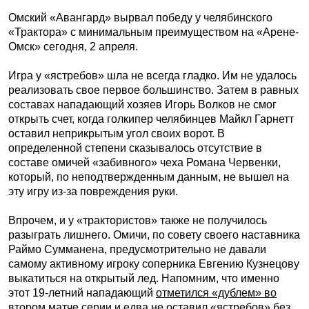
Омский «Авангард» вырвал победу у челябинского
«Трактора» с минимальным преимуществом на «Арене-
Омск» сегодня, 2 апреля.
Игра у «ястребов» шла не всегда гладко. Им не удалось
реализовать свое первое большинство. Затем в равных
составах нападающий хозяев Игорь Волков не смог
открыть счет, когда голкипер челябинцев Майкл Гарнетт
оставил неприкрытым угол своих ворот. В
определенной степени сказывалось отсутствие в
составе омичей «забивного» чеха Романа Червенки,
который, по неподтвержденным данным, не вышел на
эту игру из-за повреждения руки.
Впрочем, и у «трактористов» также не получилось
разыграть лишнего. Омичи, по совету своего наставника
Раймо Сумманена, предусмотрительно не давали
самому активному игроку соперника Евгению Кузнецову
выкатиться на открытый лед. Напомним, что именно
этот 19-летний нападающий
отметился «дублем» во
втором матче серии
и едва не оставил «ястребов» без