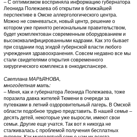
– С оптимизмом восприняла информацию губернатора
Леонида Полежаева об открытии в ближайшей
перспективе в Омске аллергологического центра.
Можно не сомневаться, новый центр, решение о
котором уже принято региональным правительством,
будет укомплектован современным оборудованием и
высококвалифицированными кадрами. Как это бывает
при создании под эгидой губернской власти любого
учреждения здравоохранения. Совсем недавно все мы
стали свидетелями открытия современного
хирургического комплекса в онкодиспансере.
Светлана МАРЬЯНОВА,
многодетная мать:
– Меня, как и губернатора Леонида Полежаева, тоже
поразила давка жителей Тюмени в очереди за
путевками в летний оздоровительный лагерь. В Омской
области подобное трудно представить. В нашей семье –
десять детей, некоторые уже выросли, имеют свои
семьи. Другие еще учатся. Так вот я никогда не
сталкивалась с проблемой получения бесплатных
путевок. Как многодетной семье нам их всегда