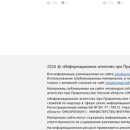
346
0
828
0
2026 © «Информационное агентство при Пр
Вся информация, размещенная на сайте
omskregi
Использование опубликованных материалов, в т
только с активной ссылкой на сайт
omskregion.inf
Материалы, публикуемые на сайте omskregion.i
агентство при Правительстве Омской области «
«Информационное агентство при Правительстве
службой по надзору в сфере связи, информацион
Регистрационный номер ИА № ФС 77 - 78572. Учр
области "ОМСКРЕГИОН"»: МИНИСТЕРСТВО ВНУТРЕ
Материалы сайта могут содержать информацию, н
ответственности за содержание рекламных мате
На информационном ресурсе применяются реком