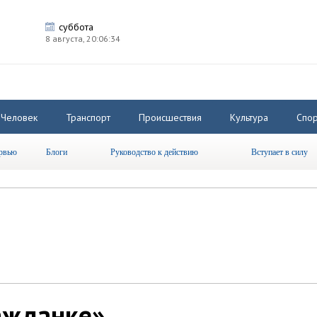
суббота
8 августа,
20:06:35
Человек
Транспорт
Происшествия
Культура
Спор
рвью
Блоги
Руководство к действию
Вступает в силу
ажданке»