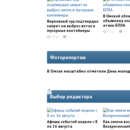
В Омской обл
объявлена оп
Верховный суд подтвердил
атаки БПЛА
запрет на выброс веток в
мусорные контейнеры
2732
0
3782
0
Фоторепортаж
В Омске масштабно отметили День моло
Выбор редактора
Афиша событий недели с 8
Как омичи во
по 16 августа
Воскресенски