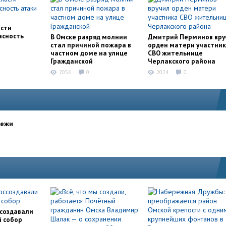
асти
асность
В Омске разряд молнии
Дмитрий Перминов вру
стал причиной пожара в
орден матери участни
частном доме на улице
СВО жительнице
Гражданской
Черлакского района
2056
0
2024
0
дежи
ссоздавали
й собор