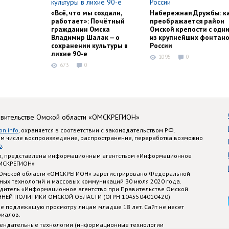
«Всё, что мы создали,
Набережная Дружбы: к
работает»: Почётный
преображается район
гражданин Омска
Омской крепости с одн
Владимир Шалак — о
из крупнейших фонтано
сохранении культуры в
России
лихие 90-е
1095
0
673
0
авительстве Омской области «ОМСКРЕГИОН»
on.info
, охраняется в соответствии с законодательством РФ.
ом числе воспроизведение, распространение, переработка возможно
o
.
nfo, представлены информационным агентством «Информационное
ОМСКРЕГИОН»
 Омской области «ОМСКРЕГИОН» зарегистрировано Федеральной
ных технологий и массовых коммуникаций 30 июля 2020 года.
едитель «Информационное агентство при Правительстве Омской
ННЕЙ ПОЛИТИКИ ОМСКОЙ ОБЛАСТИ (ОГРН 1045504010420)
е подлежащую просмотру лицам младше 18 лет. Сайт не несет
риалов.
ендательные технологии (информационные технологии