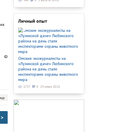
940
0
3 августа 2026
Личный опыт
ших
©
Омские экожурналисты на
«Лузинской даче» Любинского
района на день стали
инспекторами охраны животного
мира
1737
0
29 июля 2026
ицу
>