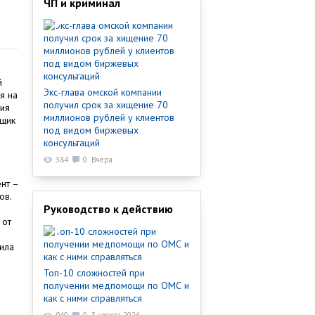
ЧП и криминал
й
Экс-глава омской компании
я на
получил срок за хищение 70
ния
миллионов рублей у клиентов
вщик
под видом биржевых
консультаций
384
0
Вчера
нт –
ов.
Руководство к действию
 от
ила
Топ-10 сложностей при
получении медпомощи по ОМС и
как с ними справляться