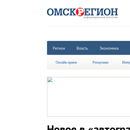
Регион
Власть
Экономика
Онлайн-прием
Репортажи
Инте
Новое в «автогр