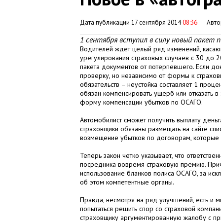
Дата публикации 17 сентября 2014
08:36
Авт
1 сентября вступил в силу новый пакет п
Водителей ждет целый ряд изменений, касаю
урегулирования страховых случаев с 30 до 2
пакета документов от потерпевшего. Если до
проверку, но независимо от формы к страхов
обязательств – неустойка составляет 1 проце
обязан компенсировать ущерб или отказать в 
форму компенсации убытков по ОСАГО.
Автомобилист сможет получить выплату деньг
страховщики обязаны размещать на сайте спи
возмещение убытков по договорам, которые 
Теперь закон четко указывает, что ответстве
посредника вовремя страховую премию. Прич
использование бланков полиса ОСАГО, за иск
об этом компетентные органы.
Правда, несмотря на ряд улучшений, есть и м
попытаться решить спор со страховой компа
страховщику аргументированную жалобу с пр