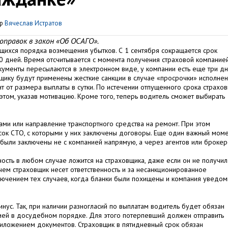
ор
Вячеслав Истратов
оправок в закон «Об ОСАГО».
щихся порядка возмещения убытков. С 1 сентября сокращается срок
0 дней. Время отсчитывается с момента получения страховой компание
кументы пересылаются в электронном виде, у компании есть еще три дн
щику будут применены жесткие санкции в случае «просрочки» исполне
нт от размера выплаты в сутки. По истечении отпущенного срока страхо
этом, указав мотивацию. Кроме того, теперь водитель сможет выбирать
ами или направление транспортного средства на ремонт. При этом
сок СТО, с которыми у них заключены договоры. Еще один важный моме
были заключены не с компанией напрямую, а через агентов или брокер
нность в любом случае ложится на страховщика, даже если он не получил
ем страховщик несет ответственность и за несанкционированное
лючением тех случаев, когда бланки были похищены и компания уведом
инус. Так, при наличии разногласий по выплатам водитель будет обязан
нией в досудебном порядке. Для этого потерпевший должен отправить
иложением документов. Страховщик в пятидневный срок обязан