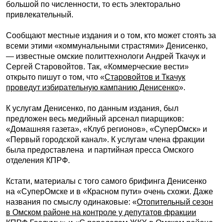
большой по численности, то есть электорально
привлекательный.
Сообщают местные издания и о том, кто может стоять за
всеми этими «коммунальными страстями» Денисенко,
— известные омские политтехнологи Андрей Ткачук и
Сергей Старовойтов. Так, «Коммерческие вести»
открыто пишут о том, что «
Старовойтов и Ткачук
проведут избирательную кампанию Денисенко
».
К услугам Денисенко, по данным издания, был
предложен весь медийный арсенал пиарщиков:
«Домашняя газета», «Клуб регионов», «СуперОмск» и
«Первый городской канал». К услугам члена фракции
была предоставлена и партийная пресса Омского
отделения КПРФ.
Кстати, материалы с того самого брифинга Денисенко
на «СуперОмске и в «Красном пути» очень схожи. Даже
названия по смыслу одинаковые: «
Отопительный сезон
в Омском районе на контроле у депутатов фракции