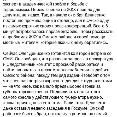
эксперт в академической гребле и борьбе с
терроризмом. Переключение на ЖКХ прошло для
депутата негладко. Так, в начале октября Денисенко,
постоянно проживающий в столице, дал в Омске одну
из самых коротких своих пресс-конференций. Всего 6
минут потребовалось парламентарию, чтобы рассказать
о проблемах ЖКХ в Омском районе и своей помощи
местным жителям, которые якобы к нему обратились.
Сейчас Олег Денисенко готовится ко второй встрече со
СМИ. Он сообщает, что разослал запросы в прокуратуру
и Следственный комитет с просьбой разобраться и
найти виноватых в плохом теплоснабжении людей из
Омского района. Между тем ряд изданий говорят о том,
что спешная встреча «красного денди» с журналистами
— не что иное, как начало предвыборной гонки за
губернаторское кресло. Подпиливать ножки этого
самого кресла у действующего губернатора нужно,
«пока горячо», пока есть тема. Ради этого Денисенко
даже оставил неделю заседания в Госдуме. Омский
район же был выбран, поскольку в регионе он самый