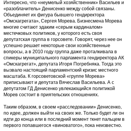
Интересно, что «неумелый хозяйственник» Васильев и
«разоблачитель» Денисенко между собой связаны.
Объединяет их фигура бывшего гендиректора
«Омскагрегата», Сергея Морева. Бизнесмена Морева
многие считают эдаким «серым кардиналом»
местечковых политиков, у которого есть своя
депутатская группа в горсовете. Говорят, через нее он
успешно решает некоторые свои хозяйственные
вопросы, а в 2010 году группа даже проталкивала в
спикеры муниципального парламента гендиректора АК
«Омскагрегат», депутата Игоря Погребняка. Тогда это
вызвало настоящий парламентский кризис местного
масштаба. К горсоветовской «группе Морева»
приписывают и депутата Вячеслав Васильева. А с
депутатом ГД Денисенко увлекающийся политикой
Морев состоит в приятельских отношениях.
Таким образом, в своем «расследовании» Денисенко,
по идее, должен выйти на своих же. Только будет ли он
идти до конца или в последний момент ткнет пальцем в
первого попавшегося «виноватого», пока неизвестно.