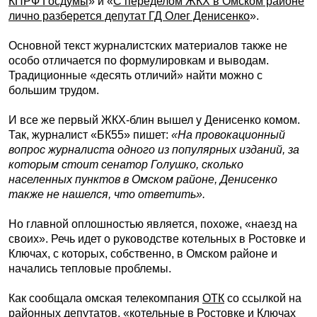
КПРФ Госдумы
» и «
С переделом ЖКХ в Омском районе
лично разберется депутат ГД Олег Денисенко
».
Основной текст журналистских материалов также не
особо отличается по формулировкам и выводам.
Традиционные «десять отличий» найти можно с
большим трудом.
И все же первый ЖКХ-блин вышел у Денисенко комом.
Так, журналист «БК55» пишет:
«На провокационный
вопрос журналиста одного из популярных изданий, за
которым стоит сенатор Голушко, сколько
населенных пунктов в Омском районе, Денисенко
также не нашелся, что ответить».
Но главной оплошностью является, похоже, «наезд на
своих». Речь идет о руководстве котельных в Ростовке и
Ключах, с которых, собственно, в Омском районе и
начались тепловые проблемы.
Как сообщала омская телекомпания
ОТК
со ссылкой на
районных депутатов, «котельные в Ростовке и Ключах