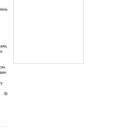
мень
али,
 и
я».
али
ту
©