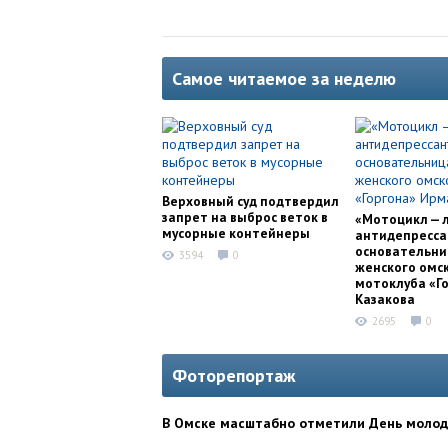
Самое читаемое за неделю
Верховный суд подтвердил
запрет на выброс веток в
«Мотоцикл — 
мусорные контейнеры
антидепресса
основательни
3594
0
женского омс
мотоклуба «Г
Казакова
2695
0
Фоторепортаж
В Омске масштабно отметили День моло