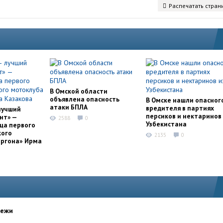
Распечатать стран
В Омской области
объявлена опасность
В Омске нашли опасног
атаки БПЛА
вредителя в партиях
лучший
персиков и нектаринов 
нт» —
2588
0
Узбекистана
ца первого
кого
2135
0
оргона» Ирма
дежи