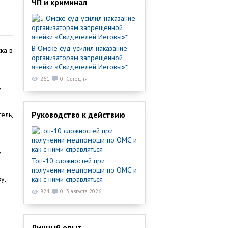
ЧП и криминал
В Омске суд усилил наказание
ка в
организаторам запрещенной
ячейки «Свидетелей Иеговы»*
261
0
Сегодня
ь
Руководство к действию
ель,
ь
Топ-10 сложностей при
получении медпомощи по ОМС и
у,
как с ними справляться
824
0
3 августа 2026
,
Личный опыт