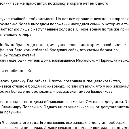
ояния все же приходится, поскольку в округе нет ни одного
случае крайней необходимости. Но вот все прочие вынуждены отправля
тносительно более выгодном положении находятся семьи, у которых есть
ют только лишь с наступлением холодов. В иное время по той же при
от внешнего мира.
 Чтобы добраться до школы, им нужно прошагать в кромешной тьме не
фонаря. Зато хоть отбавляй бродячих собак, что стаями бегают по
и бы только пугали!
 нами еще один житель дома, назвавшийся Михаилом. – Парнишка неско
 и ее обитателей.
ать девочку. Еле отбила. А потом позвонила в спецавтохозяйство,
имается отловом бродячих животных. Но там ответили, что у них закончи
росили больше не беспокоить, – рассказала Тамара Елашенкова.
ногострадального дома обращались и в мэрию Омска, и к депутатам. В 
 Владимиру Половинко. Однако ни от чиновников, ни от депутата жител
не получили.
9 апреля этого года. Его помощник все записал, а депутат пообещал
так ничего и не сделал. И даже никакого ответа не прислал, – недоуме