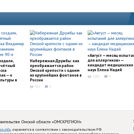
«Август — месяц испыта
для аллергиков» —
оздали,
Набережная Дружбы: как
кандидат медицинских
очётный
преображается район
наук Елена Надей
ска
Омской крепости с одним
ак — о
из крупнейших фонтанов в
1201
0
льтуры в
России
952
0
авительстве Омской области «ОМСКРЕГИОН»
on.info
, охраняется в соответствии с законодательством РФ.
ом числе воспроизведение, распространение, переработка возможно