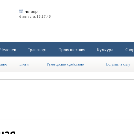
четверг
6 августа,
13:17:43
Человек
Транспорт
Происшествия
Культура
Спор
рвью
Блоги
Руководство к действию
Вступает в силу
ная