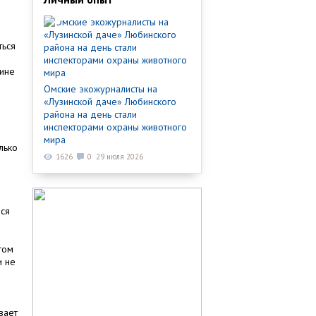
ться
чине
Омские экожурналисты на
«Лузинской даче» Любинского
района на день стали
инспекторами охраны животного
мира
лько
1626
0
29 июля 2026
лся
том
и не
вает