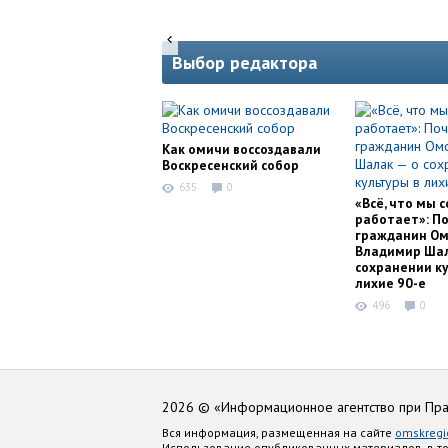
Выбор редактора
Как омичи воссоздавали
Воскресенский собор
635
0
«Всё, что мы с
работает»: П
гражданин Ом
Владимир Шал
сохранении ку
лихие 90-е
496
0
2026 © «Информационное агентство при Пр
Вся информация, размещенная на сайте
omskregi
Использование опубликованных материалов, в т