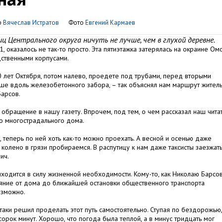
р
Вячеслав Истратов
Фото
Евгений Кармаев
ц Центрального округа ничуть не лучше, чем в глухой деревне.
1, оказалось не так-то просто. Эта пятиэтажка затерялась на окраине Омс
ственными корпусами.
 лет Октября, потом налево, проедете под трубами, перед вторыми
ше вдоль железобетонного забора, – так объяснял нам маршрут жител
Барсов.
обращение в нашу газету. Впрочем, под тем, о чем рассказал наш читат
го многострадального дома.
 теперь по ней хоть как-то можно проехать. А весной и осенью даже
колено в грязи пробираемся. В распутицу к нам даже таксисты заезжат
ич.
иходится в силу жизненной необходимости. Кому-то, как Николаю Барсов
яние от дома до ближайшей остановки общественного транспорта
озможно.
е-таки решил проделать этот путь самостоятельно. Ступая по бездорожью
орок минут. Хорошо, что погода была теплой, а в минус тридцать мог