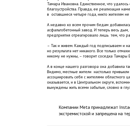
Тамара Ивановна. Единственное, что удалось е
благоустройства. Правда, ее реализация нам
в оставшиеся четыре года, никто жителям не
А недавно ко всем прочим бедам добавилась 
асфальтобетонный завод. И теперь весь дым, 
предприятия отреагировало лишь тем, что ра
– Так и живем. Каждый год подписываем и на
но результата нет никакого. Все только отма
никому не нужны, – говорит соседка Тамары 
А в конце нашего разговора она добавила та
Видимо, местные жители настолько привыкли 
ассоциировать себя с жителями областного цен
оказывается, и в Центральном округе, вспоми
вынуждены жить всеми забытые, словно в глу
Компании Meta принадлежат Instag
экстремистской и запрещена на те