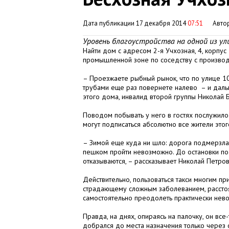
Дата публикации 17 декабря 2014
07:51
Авто
Уровень благоустройства на одной из ули
Найти дом с адресом 2-я Учхозная, 4, корпус 
промышленной зоне по соседству с производ
– Проезжаете рыбный рынок, что по улице 10
трубами еще раз повернете налево – и даль
этого дома, инвалид второй группы Николай 
Поводом побывать у него в гостях послужило 
могут подписаться абсолютно все жители это
– Зимой еще куда ни шло: дорога подмерзла,
пешком пройти невозможно. До остановки по 
отказываются, – рассказывает Николай Петров
Действительно, пользоваться такси многим пр
страдающему сложным заболеванием, рассто
самостоятельно преодолеть практически нев
Правда, на днях, опираясь на палочку, он вс
добрался до места назначения только через с