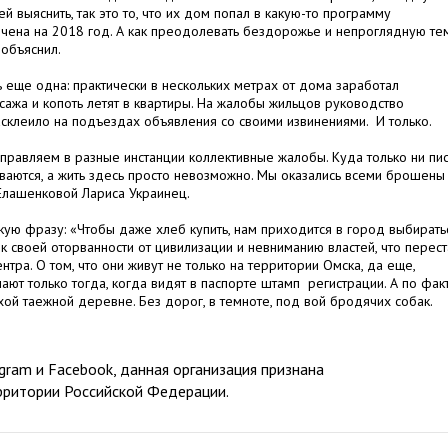
й выяснить, так это то, что их дом попал в какую-то программу
ечена на 2018 год. А как преодолевать бездорожье и непроглядную те
 объяснил.
еще одна: практически в нескольких метрах от дома заработал
сажа и копоть летят в квартиры. На жалобы жильцов руководство
склеило на подъездах объявления со своими извинениями. И только.
правляем в разные инстанции коллективные жалобы. Куда только ни пис
хиваются, а жить здесь просто невозможно. Мы оказались всеми брошены
Елашенковой Лариса Украинец.
кую фразу: «Чтобы даже хлеб купить, нам приходится в город выбиратьс
к своей оторванности от цивилизации и невниманию властей, что перест
тра. О том, что они живут не только на территории Омска, да еще,
нают только тогда, когда видят в паспорте штамп регистрации. А по фак
хой таежной деревне. Без дорог, в темноте, под вой бродячих собак.
ram и Facebook, данная организация признана
рритории Российской Федерации.