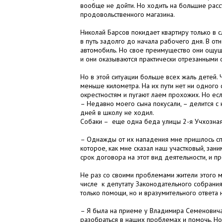
вообще не дойти. Но ходить на большие расст
продовольственного магазина.
Николай Барсов покидает квартиру только в 
в путь задолго до начала рабочего дня. В о
автомобиль. Но свое преимущество они ощуща
и они оказываются практически отрезанными 
Но в этой ситуации больше всех жаль детей.
меньше километра. На их пути нет ни одного 
окрестностям и пугают лаем прохожих. Но есл
– Недавно моего сына покусали, – делится с
дней в школу не ходил.
Собаки – еще одна беда улицы 2-я Учхозная
– Однажды от их нападения мне пришлось спас
которое, как мне сказал наш участковый, зан
срок договора на этот вид деятельности, и п
Не раз со своими проблемами жители этого м
числе к депутату Законодательного собрания
только помощи, но и вразумительного ответа 
– Я была на приеме у Владимира Семеновича 
разобраться в наших проблемах и помочь. Но 