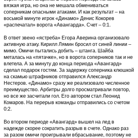
вязкая игра, но она не мешала обмениваться
соперникам опасными атаками. И как результат – на
восьмой минуте игрок «Динамо» Денис Кокорев
«распечатал» ворота «Авангарда». Счет – 0:1.
В ответ звено «ястреба» Егора Аверина организовало
активную атаку. Кирилл Лямин бросил от синей линии –
мимо. Омичи пытались добить – штанга. Шайба
металась на «пятачке», но в ворота соперников так и не
влетела. А за минуту до конца периода «Авангард»
сделал подарок гостям. За задержку соперника клюшкой
на скамью штрафников отправился Александр
Нестеров. «Динамо» сразу же реализовало численное
преимущество. Арбитры долго просматривали повтор,
но все же засчитали гол. Его автором стал Леонид
Комаров. На перерыв команды отправились со счетом
0:2.
Во втором периоде «Авангард» вышел на лед в
надежде скорее сократить разрыв в счете. Однако раз
за разом омичи проигрывали вбрасывание, поэтому не