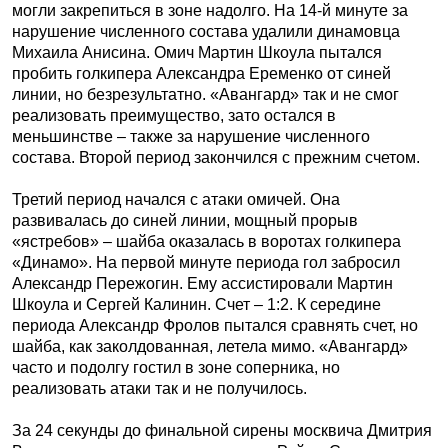
могли закрепиться в зоне надолго. На 14-й минуте за
нарушение численного состава удалили динамовца
Михаила Анисина. Омич Мартин Шкоула пытался
пробить голкипера Александра Еременко от синей
линии, но безрезультатно. «Авангард» так и не смог
реализовать преимущество, зато остался в
меньшинстве – также за нарушение численного
состава. Второй период закончился с прежним счетом.
Третий период начался с атаки омичей. Она
развивалась до синей линии, мощный прорыв
«ястребов» – шайба оказалась в воротах голкипера
«Динамо». На первой минуте периода гол забросил
Александр Пережогин. Ему ассистировали Мартин
Шкоула и Сергей Калинин. Счет – 1:2. К середине
периода Александр Фролов пытался сравнять счет, но
шайба, как заколдованная, летела мимо. «Авангард»
часто и подолгу гостил в зоне соперника, но
реализовать атаки так и не получилось.
За 24 секунды до финальной сирены москвича Дмитрия