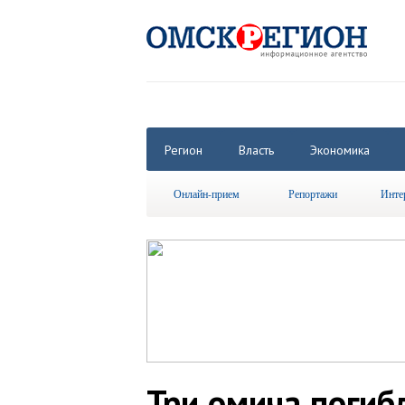
Регион
Власть
Экономика
Онлайн-прием
Репортажи
Инте
Три омича погиб