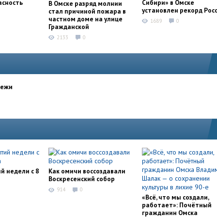
асность
Сибири» в Омске
В Омске разряд молнии
установлен рекорд Рос
стал причиной пожара в
частном доме на улице
1689
0
Гражданской
2133
0
дежи
й недели с 8
Как омичи воссоздавали
Воскресенский собор
914
0
«Всё, что мы создали,
работает»: Почётный
гражданин Омска