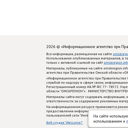
2026 © «Информационное агентство при Пр
Вся информация, размещенная на сайте
omskregi
Использование опубликованных материалов, в т
только с активной ссылкой на сайт
omskregion.inf
Материалы, публикуемые на сайте omskregion.i
агентство при Правительстве Омской области «
«Информационное агентство при Правительстве
службой по надзору в сфере связи, информацион
Регистрационный номер ИА № ФС 77 - 78572. Учр
области "ОМСКРЕГИОН"»: МИНИСТЕРСТВО ВНУТРЕ
Материалы сайта могут содержать информацию, н
ответственности за содержание рекламных мате
На информационном ресурсе применяются реком
предоставления информации на основе сбора, си
пользователей сети "Интернет", находящихся на
На сайте использую
использованием и
Веб-студия "Welcome!"