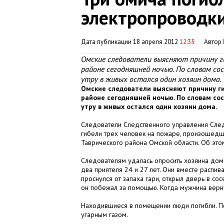
электропроводк
Дата публикации 18 апреля 2012
12:35
Автор
Омские следователи выясняют причину ги
районе сегодняшней ночью. По словам сос
утру в живых остался один хозяин дома.
Омские следователи выясняют причину ги
районе сегодняшней ночью. По словам сос
утру в живых остался один хозяин дома.
Следователи Следственного управления След
гибели трех человек на пожаре, произошедш
Таврического района Омской области. Об эт
Следователям удалась опросить хозяина дома
два приятеля 24 и 27 лет. Они вместе распива
проснулся от запаха гари, открыл дверь в со
он побежал за помощью. Когда мужчина верн
Находившиеся в помещении люди погибли. По
угарным газом.