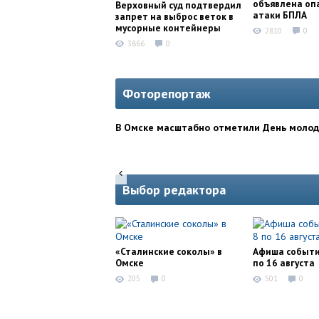
объявлена оп
Верховный суд подтвердил
атаки БПЛА
запрет на выброс веток в
мусорные контейнеры
2810
0
3866
0
Фоторепортаж
В Омске масштабно отметили День моло
Выбор редактора
«Сталинские соколы» в
Афиша событи
Омске
по 16 августа
205
0
501
0