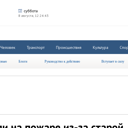
суббота
8 августа,
12:24:43
Человек
Транспорт
Происшествия
Культура
Спор
рвью
Блоги
Руководство к действию
Вступает в силу
ли на пожаре из-за старой