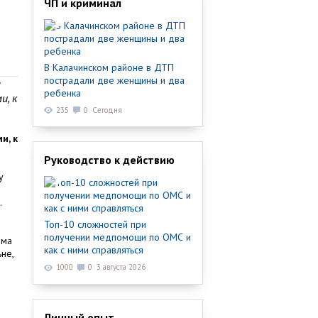
ЧП и криминал
В Калачинском районе в ДТП
пострадали две женщины и два
м
ребенка
и, к
235
0
Сегодня
и, к
Руководство к действию
у
.
Топ-10 сложностей при
и
получении медпомощи по ОМС и
ома
как с ними справляться
не,
1000
0
3 августа 2026
Личный опыт