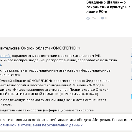
Владимир Шалак — о
сохранении культуры в
лихие 90-е
757
0
авительстве Омской области «ОМСКРЕГИОН»
on.info
, охраняется в соответствии с законодательством РФ.
ом числе воспроизведение, распространение, переработка возможно
o
.
nfo, представлены информационным агентством «Информационное
ОМСКРЕГИОН»
 Омской области «ОМСКРЕГИОН» зарегистрировано Федеральной
ных технологий и массовых коммуникаций 30 июля 2020 года.
едитель «Информационное агентство при Правительстве Омской
ННЕЙ ПОЛИТИКИ ОМСКОЙ ОБЛАСТИ (ОГРН 1045504010420)
е подлежащую просмотру лицам младше 18 лет. Сайт не несет
риалов.
ендательные технологии (информационные технологии
стематизации и анализа сведений, относящихся к предпочтениям
 территории Российской Федерации)
тся технологии «cookies» и веб-аналитики «Яндекс.Метрика». Согласитьс
политикой в отношении персональных данных
.