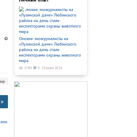
©
Омские экожурналисты на
«Лузинской даче» Любинского
района на день стали
инспекторами охраны животного
мира
1789
0
29 июля 2026
ицу
>