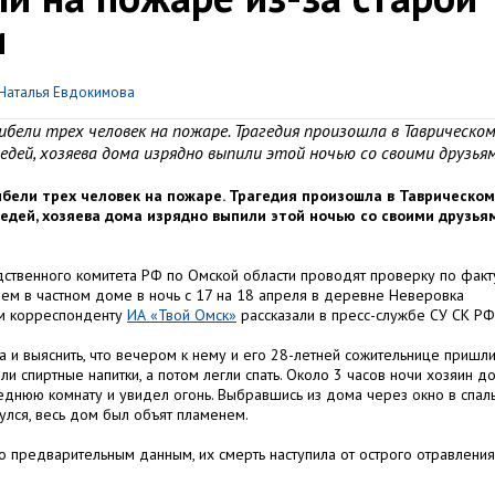
и
Наталья Евдокимова
бели трех человек на пожаре. Трагедия произошла в Таврическо
едей, хозяева дома изрядно выпили этой ночью со своими друзьям
бели трех человек на пожаре. Трагедия произошла в Таврическом
едей, хозяева дома изрядно выпили этой ночью со своими друзьям
ственного комитета РФ по Омской области проводят проверку по факт
ем в частном доме в ночь с 17 на 18 апреля в деревне Неверовка
ом корреспонденту
ИА «Твой Омск»
рассказали в пресс-службе СУ СК РФ
 и выяснить, что вечером к нему и его 28-летней сожительнице пришл
ли спиртные напитки, а потом легли спать. Около 3 часов ночи хозяин д
седнюю комнату и увидел огонь. Выбравшись из дома через окно в спаль
улся, весь дом был объят пламенем.
 предварительным данным, их смерть наступила от острого отравления