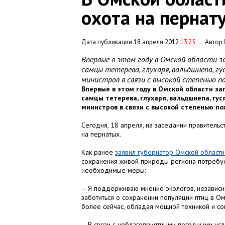
охота на пернат
Дата публикации 18 апреля 2012
13:25
Автор
Впервые в этом году в Омской области 
самцы тетерева, глухаря, вальдшнепа, гус
министров в связи с высокой степенью 
Впервые в этом году в Омской области за
самцы тетерева, глухаря, вальдшнепа, гус
министров в связи с высокой степенью п
Сегодня, 18 апреля, на заседании правитель
на пернатых.
Как ранее
заявил губернатор Омской област
сохранения живой природы региона потребует
необходимые меры:
– Я поддерживаю мнение экологов, независим
заботиться о сохранении популяции птиц в Омс
более сейчас, обладая мощной техникой и с
– В связи с неблагоприятными погодными усл