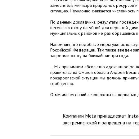
заместитель министра природных ресурсов и 
ситуацию. Неуклонно снижается численность п
По данным докладчика, результаты проведенн
весеннюю охоту пагубной для пернатой дичи.
муниципальных районов не раз обращались к 
Напомним, что подобные меры уже используют
Российской Федерации. Там также введен запр
запретили охоту на ближайшие три года.
– Мы принимаем абсолютно адекватное реше
правительства Омской области Андрей Бесшта
пожароопасной ситуации мы должны принять т
сообщество.
Отметим, весенний сезон охоты на пернатых 
Компании Meta принадлежат Instag
экстремистской и запрещена на те