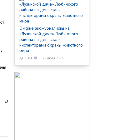
ют
Омские экожурналисты на
«Лузинской даче» Любинского
района на день стали
инспекторами охраны животного
ду
мира
1804
0
29 июля 2026
еля
©