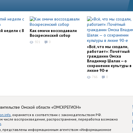
й недели с 8
Как омичи воссоздавали
Воскресенский собор
921
0
«Всё, что мы создали,
работает»: Почётный
гражданин Омска
Владимир Шалак — о
сохранении культуры в
лихие 90-е
766
0
авительстве Омской области «ОМСКРЕГИОН»
on.info
, охраняется в соответствии с законодательством РФ.
ом числе воспроизведение, распространение, переработка возможно
o
.
nfo, представлены информационным агентством «Информационное