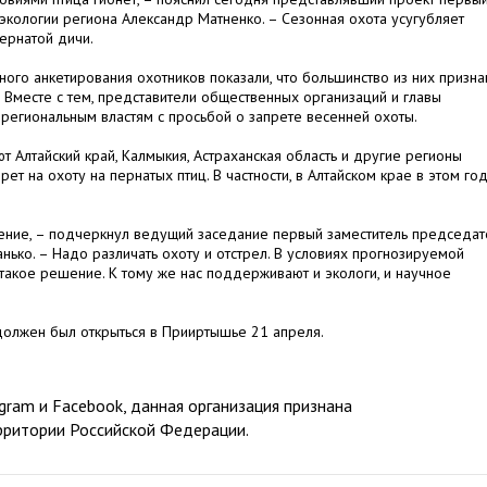
экологии региона Александр Матненко. – Сезонная охота усугубляет
ернатой дичи.
ого анкетирования охотников показали, что большинство из них призна
 Вместе с тем, представители общественных организаций и главы
региональным властям с просьбой о запрете весенней охоты.
 Алтайский край, Калмыкия, Астраханская область и другие регионы
ет на охоту на пернатых птиц. В частности, в Алтайском крае в этом го
ние, – подчеркнул ведущий заседание первый заместитель председат
нько. – Надо различать охоту и отстрел. В условиях прогнозируемой
акое решение. К тому же нас поддерживают и экологи, и научное
должен был открыться в Прииртышье 21 апреля.
ram и Facebook, данная организация признана
рритории Российской Федерации.