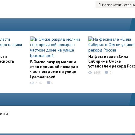
Распечатать стран
асти
На фестивале «Сила
асность
Сибири» в Омске
В Омске разряд молнии
установлен рекорд Рос
стал причиной пожара в
частном доме на улице
1695
0
Гражданской
2142
0
дежи