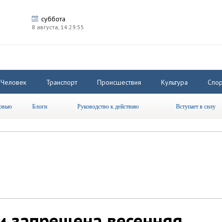
суббота
8 августа,
14:29:56
Человек
Транспорт
Происшествия
Культура
Спор
рвью
Блоги
Руководство к действию
Вступает в силу
и запрещена весенняя