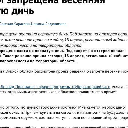
ую дичь
Евгения Карасева, Наталья Евдокимова
запрещена охота на пернатую дичь. Под запрет на отстрел попа
я. Такое решение принял сегодня, 18 апреля, региональный кабине
пожароопасности на территории области.
прещена охота на пернатую дичь. Под запрет на отстрел попали
я. Такое решение принял сегодня, 18 апреля, региональный кабине
ожароопасности на территории области.
ства Омской области рассмотрен проект решения о запрете весенней ох
и Леонид Полежаев в эфире программы «Губернаторский час»
, если для
ся ограничить азарт охотников, областное правительство примет
о от того, что думают городские охотники. Мне кажется, необходимо
кой области. Причем думать и на сегодня, и на завтра, и на будущее. 
овременным оружием, охотники могут нанести непоправимый вред прир
овиями птица гибнет, – пояснил сегодня представлявший проект первы