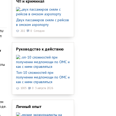
ЧП и криминал
Двух пассажиров сняли с рейсов
в омском аэропорту
ли
202
0
Сегодня
т
Руководство к действию
т
оты
Топ-10 сложностей при
получении медпомощи по ОМС и
как с ними справляться
1005
0
3 августа 2026
Тем
Личный опыт
оде.
й