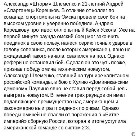
Александр «Шторм» Шлеменко и 21-летний Андрей
«Спартанец» Корешков. В отличие от коллег по
команде, спортсмены из Омска провели свои бои на
высоком уровне и уверенно победили. Андрею
Корешкову противостоял опытный Кейси Ускола. Уже на
первой минуте раунда омский боец мог закончить
поединок в свою пользу, нанеся серию точных ударов в
голову соперника, после которых американец, явно не
ожидавший такого начала, свалился на пол. Однако
рефери не остановил бой. Сделал он это чуть позже,
признав победу омича техническим нокаутом.
Александр Шлеменко, ставший на турнире капитаном
российской команды, в бою с Хулию «Доминиканским
демоном» Паулино явно не ставил перед собой цель
выиграть нокаутом. В течение трех раундов он имел
подавляющее преимущество над американцем и
закономерно выиграл поединок по очкам. Однако
победы омичей не спасли от поражения в «Битве
империй» сборную России, которая в итоге уступила
американской команде со счетом 2:3.
©