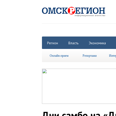
Регион
Власть
Экономика
Онлайн-прием
Репортажи
Инте
Дни самбо на «