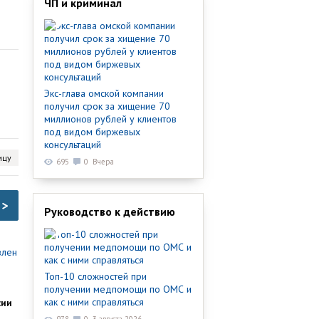
ЧП и криминал
Экс-глава омской компании
получил срок за хищение 70
миллионов рублей у клиентов
под видом биржевых
консультаций
ицу
695
0
Вчера
>
Руководство к действию
Топ-10 сложностей при
получении медпомощи по ОМС и
как с ними справляться
сии