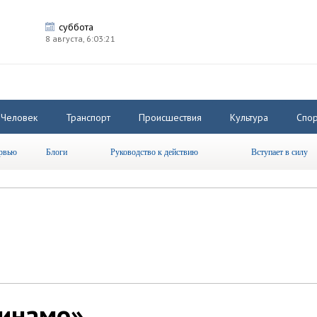
суббота
8 августа,
6:03:21
Человек
Транспорт
Происшествия
Культура
Спор
рвью
Блоги
Руководство к действию
Вступает в силу
Динамо»