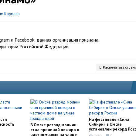
им Кармаев
ram и Facebook, данная организация признана
рритории Российской Федерации.
Распечатать стран
асти
На фестивале «Сила
асность
Сибири» в Омске
В Омске разряд молнии
установлен рекорд Рос
стал причиной пожара в
частном доме на улице
1669
0