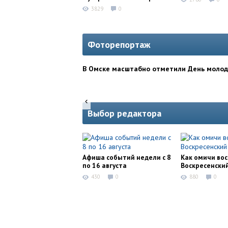
3829
0
Фоторепортаж
В Омске масштабно отметили День моло
Выбор редактора
Афиша событий недели с 8
Как омичи во
по 16 августа
Воскресенски
430
0
880
0