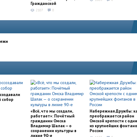
Гражданской
2107
0
дежи
ссоздавали
й собор
«Всё, что мы создали,
Набережная Дружбы: к
работает»: Почётный
преображается район
гражданин Омска
Омской крепости с одн
Владимир Шалак — о
из крупнейших фонтано
сохранении культуры в
России
лихие 90-е