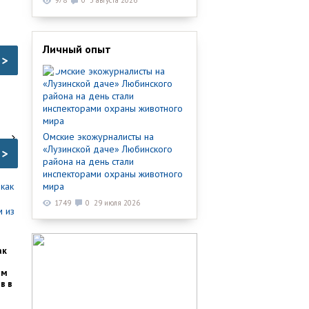
978
0
3 августа 2026
Личный опыт
>
Омские экожурналисты на
«Лузинской даче» Любинского
>
района на день стали
инспекторами охраны животного
мира
1749
0
29 июля 2026
ак
им
в в