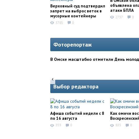
В Омской обл
объявлена оп
Верховный суд подтвердил
атаки БПЛА
запрет на выброс веток в
мусорные контейнеры
2737
0
3785
0
Фоторепортаж
В Омске масштабно отметили День моло
Выбор редактора
Афиша событий недели с 8
Как омичи во
по 16 августа
Воскресенски
353
0
833
0