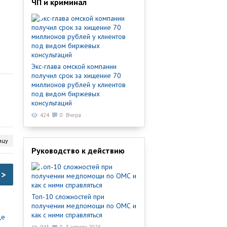
ЧП и криминал
Экс-глава омской компании
получил срок за хищение 70
миллионов рублей у клиентов
под видом биржевых
консультаций
424
0
Вчера
ицу
Руководство к действию
>
Топ-10 сложностей при
получении медпомощи по ОМС и
как с ними справляться