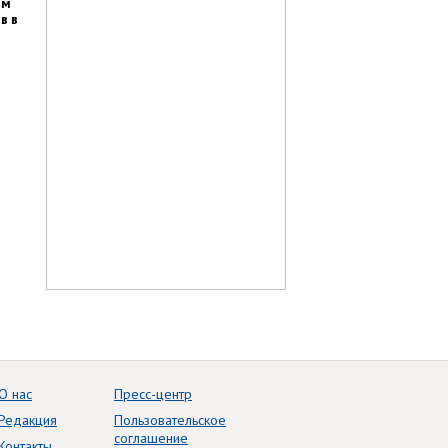
им
в в
О нас
Пресс-центр
Редакция
Пользовательское
соглашение
Контакты