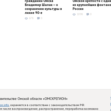
гражданин Омска
Омской крепости с одн
Владимир Шалак — о
из крупнейших фонтано
сохранении культуры в
России
лихие 90-е
1098
0
678
0
авительстве Омской области «ОМСКРЕГИОН»
on.info
, охраняется в соответствии с законодательством РФ.
ом числе воспроизведение, распространение, переработка возможно