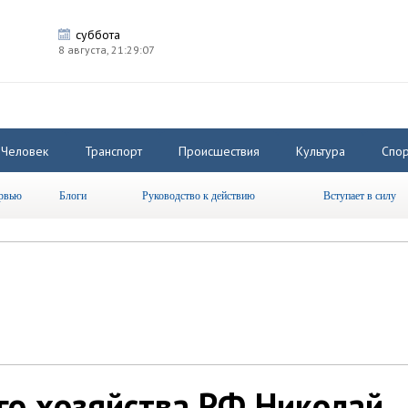
суббота
8 августа,
21:29:07
Человек
Транспорт
Происшествия
Культура
Спор
рвью
Блоги
Руководство к действию
Вступает в силу
го хозяйства РФ Николай