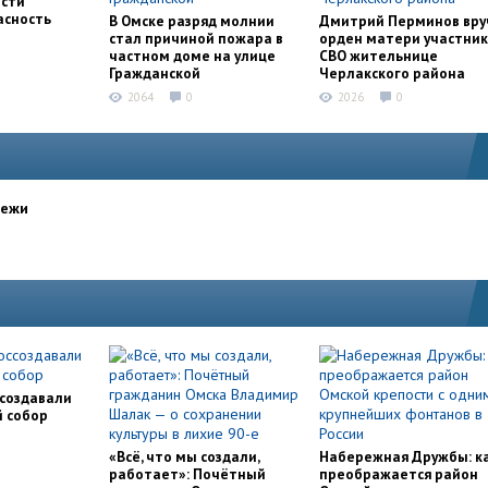
асти
асность
В Омске разряд молнии
Дмитрий Перминов вру
стал причиной пожара в
орден матери участни
частном доме на улице
СВО жительнице
Гражданской
Черлакского района
2064
0
2026
0
дежи
ссоздавали
й собор
«Всё, что мы создали,
Набережная Дружбы: к
работает»: Почётный
преображается район