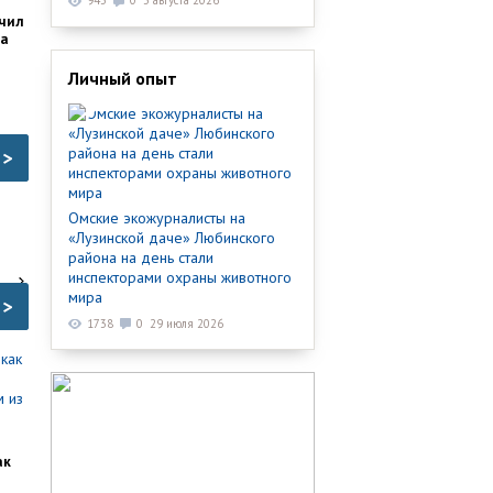
943
0
3 августа 2026
чил
ка
Личный опыт
>
Омские экожурналисты на
«Лузинской даче» Любинского
района на день стали
инспекторами охраны животного
мира
>
1738
0
29 июля 2026
ак