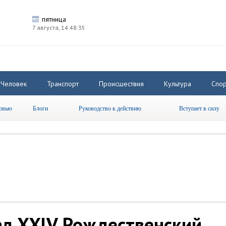
пятница
7 августа,
14:48:36
Человек
Транспорт
Происшествия
Культура
Спор
рвью
Блоги
Руководство к действию
Вступает в силу
л XXlV Рождественский