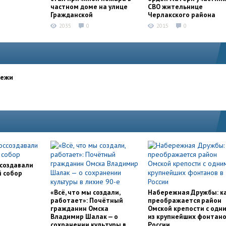
частном доме на улице
СВО жительнице
Гражданской
Черлакского района
2035
0
2015
0
дежи
ссоздавали
й собор
«Всё, что мы создали,
Набережная Дружбы: к
работает»: Почётный
преображается район
гражданин Омска
Омской крепости с одн
Владимир Шалак — о
из крупнейших фонтано
сохранении культуры в
России