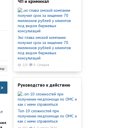
ЧП и криминал
Экс-глава омской компании
получил срок за хищение 70
миллионов рублей у клиентов
под видом биржевых
консультаций
223
0
Сегодня
ицу
Руководство к действию
>
Топ-10 сложностей при
получении медпомощи по ОМС и
как с ними справляться
чил
ка