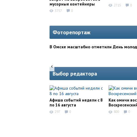
мусорные контейнеры
2715
0
3757
0
Фоторепортаж
В Омске масштабно отметили День моло
Выбор редактора
Афиша событий недели с 8
Как омичи во
по 16 августа
Воскресенски
297
0
800
0