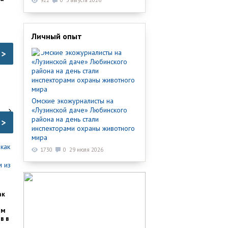
922
0
3 августа 2026
Личный опыт
>
Омские экожурналисты на
«Лузинской даче» Любинского
района на день стали
>
инспекторами охраны животного
мира
1730
0
29 июля 2026
ак
им
в в