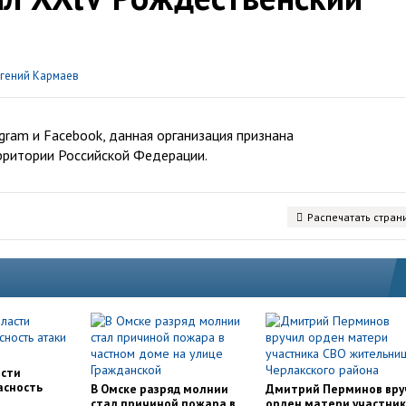
гений Кармаев
ram и Facebook, данная организация признана
рритории Российской Федерации.
Распечатать стран
асти
асность
В Омске разряд молнии
Дмитрий Перминов вру
стал причиной пожара в
орден матери участни