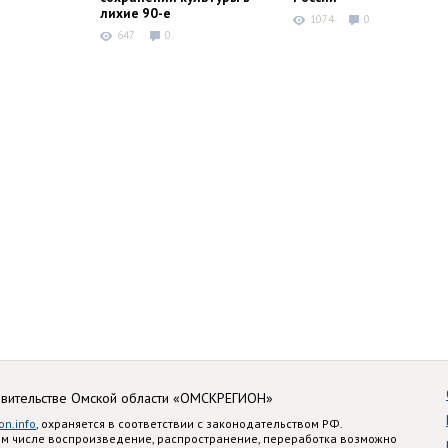
лихие 90-е
1074
0
647
0
авительстве Омской области «ОМСКРЕГИОН»
on.info
, охраняется в соответствии с законодательством РФ.
ом числе воспроизведение, распространение, переработка возможно