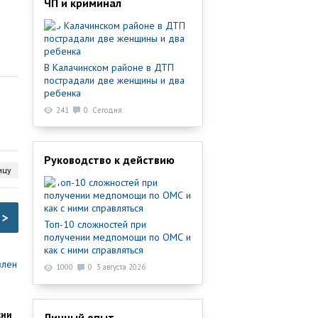
ЧП и криминал
В Калачинском районе в ДТП
пострадали две женщины и два
ребенка
241
0
Сегодня
Руководство к действию
ицу
>
Топ-10 сложностей при
получении медпомощи по ОМС и
как с ними справляться
1000
0
3 августа 2026
сии
Личный опыт