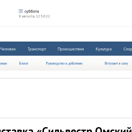
суббота
8 августа,
12:50:22
Человек
Транспорт
Происшествия
Культура
Спор
рвью
Блоги
Руководство к действию
Вступает в силу
ставка «Сильвестр Омский