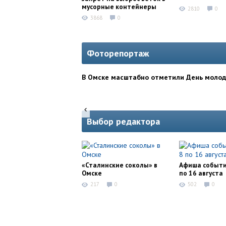
мусорные контейнеры
2810
0
3868
0
Фоторепортаж
В Омске масштабно отметили День моло
Выбор редактора
«Сталинские соколы» в
Афиша событи
Омске
по 16 августа
217
0
502
0