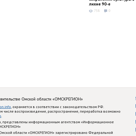
лихие 90-е
758
0
авительстве Омской области «ОМСКРЕГИОН»
on.info
, охраняется в соответствии с законодательством РФ.
ом числе воспроизведение, распространение, переработка возможно
o
.
nfo, представлены информационным агентством «Информационное
ОМСКРЕГИОН»
 Омской области «ОМСКРЕГИОН» зарегистрировано Федеральной