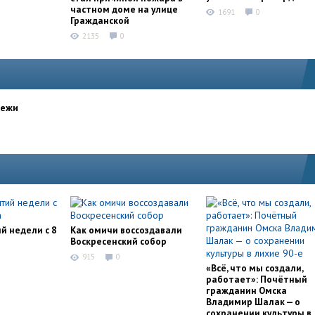
частном доме на улице
1691
0
Гражданской
2135
0
дежи
й недели с 8
Как омичи воссоздавали
Воскресенский собор
915
0
«Всё, что мы создали,
работает»: Почётный
гражданин Омска
Владимир Шалак — о
сохранении культуры в