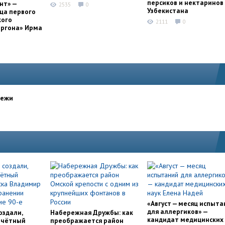
персиков и нектаринов 
нт» —
2535
0
Узбекистана
ца первого
кого
2111
0
оргона» Ирма
дежи
«Август — месяц испыта
для аллергиков» —
оздали,
Набережная Дружбы: как
кандидат медицинских
очётный
преображается район