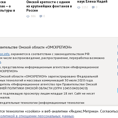
наук Елена Надей
ска
Омской крепости с одним
ак — о
из крупнейших фонтанов в
1152
0
льтуры в
России
886
0
авительстве Омской области «ОМСКРЕГИОН»
on.info
, охраняется в соответствии с законодательством РФ.
ом числе воспроизведение, распространение, переработка возможно
o
.
nfo, представлены информационным агентством «Информационное
ОМСКРЕГИОН»
 Омской области «ОМСКРЕГИОН» зарегистрировано Федеральной
ных технологий и массовых коммуникаций 30 июля 2020 года.
едитель «Информационное агентство при Правительстве Омской
ННЕЙ ПОЛИТИКИ ОМСКОЙ ОБЛАСТИ (ОГРН 1045504010420)
е подлежащую просмотру лицам младше 18 лет. Сайт не несет
риалов.
ендательные технологии (информационные технологии
стематизации и анализа сведений, относящихся к предпочтениям
 территории Российской Федерации)
тся технологии «cookies» и веб-аналитики «Яндекс.Метрика». Согласитьс
политикой в отношении персональных данных
.