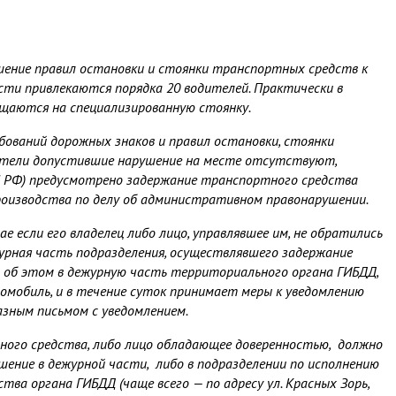
ушение правил остановки и стоянки транспортных средств к
и привлекаются порядка 20 водителей. Практически в
щаются на специализированную стоянку.
бований дорожных знаков и правил остановки, стоянки
ители допустившие нарушение на месте отсутствуют,
П РФ) предусмотрено задержание транспортного средства
 производства по делу об административном правонарушении.
е если его владелец либо лицо, управлявшее им, не обратились
урная часть подразделения, осуществлявшего задержание
 об этом в дежурную часть территориального органа ГИБДД,
омобиль, и в течение суток принимает меры к уведомлению
казным письмом с уведомлением.
ного средства, либо лицо обладающее доверенностью, должно
ние в дежурной части, либо в подразделении по исполнению
ва органа ГИБДД (чаще всего — по адресу ул. Красных Зорь,