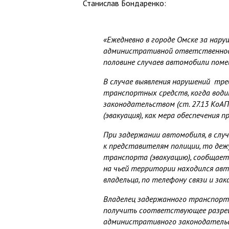
Станислав Бондаренко:
«Ежедневно в городе Омске за нар
административной ответственност
половине случаев автомобили поме
В случае выявления нарушений тре
транспортных средств, когда вод
законодательством (ст. 27.13 КоА
(эвакуация), как мера обеспечения
При задержании автомобиля, в случа
к представителям полиции, то деж
транспорта (эвакуацию), сообщает
на чьей территории находился авт
владельца, по телефону связи и за
Владелец задержанного транспорт
получить соответствующее разреше
административного законодательст