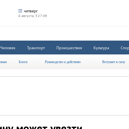
четверг
6 августа,
3:27:09
Человек
Транспорт
Происшествия
Культура
Спор
рвью
Блоги
Руководство к действию
Вступает в силу
ну может увезти