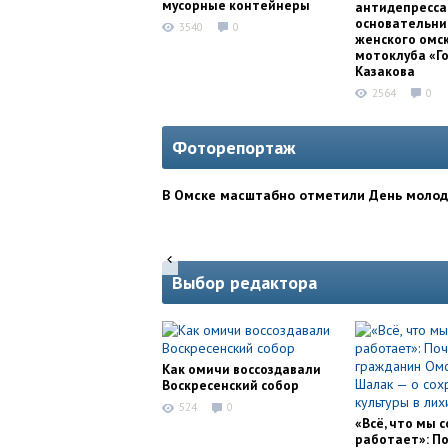
мусорные контейнеры
антидепресса
основательни
3540
0
женского омс
мотоклуба «Г
Казакова
2564
0
Фоторепортаж
В Омске масштабно отметили День моло
Выбор редактора
Как омичи воссоздавали
Воскресенский собор
524
0
«Всё, что мы с
работает»: П