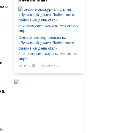
ом и
ы
Омские экожурналисты на
«Лузинской даче» Любинского
района на день стали
инспекторами охраны животного
мира
и,
1612
0
29 июля 2026
на,
ти