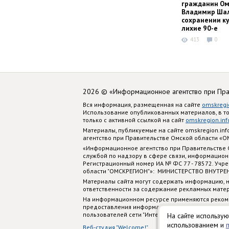
гражданин Ом
Владимир Шал
сохранении ку
лихие 90-е
413
0
2026 © «Информационное агентство при Пр
Вся информация, размещенная на сайте
omskregi
Использование опубликованных материалов, в т
только с активной ссылкой на сайт
omskregion.inf
Материалы, публикуемые на сайте omskregion.i
агентство при Правительстве Омской области «
«Информационное агентство при Правительстве
службой по надзору в сфере связи, информацион
Регистрационный номер ИА № ФС 77 - 78572. Учр
области "ОМСКРЕГИОН"»: МИНИСТЕРСТВО ВНУТРЕ
Материалы сайта могут содержать информацию, н
ответственности за содержание рекламных мате
На информационном ресурсе применяются реком
предоставления информации на основе сбора, си
пользователей сети "Интернет", находящихся на
На сайте использую
использованием и
Веб-студия "Welcome!"