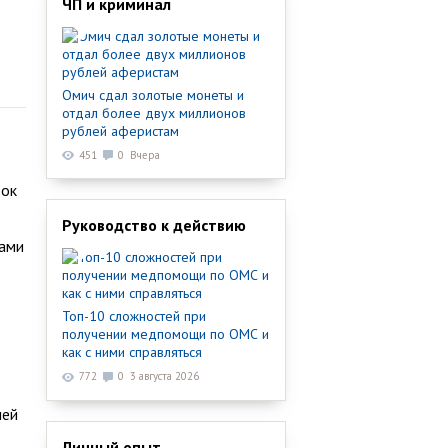
ЧП и криминал
Омич сдал золотые монеты и
отдал более двух миллионов
рублей аферистам
451
0
Вчера
док
Руководство к действию
мами
Топ-10 сложностей при
получении медпомощи по ОМС и
как с ними справляться
772
0
3 августа 2026
лей
Личный опыт