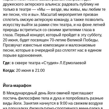
дружеского актерского альянса: радовать публику не
только в театре — «Мы — везде, мы живы, мы любим те
же песни, что и вы». Масштаб мероприятия призван
сплотить омскую актерскую команду, а также позволить
искусству выйти за рамки стен театра, и на фоне летней
природы встретиться со своими зрителями глаза в
глаза. Первый концерт, который пройдет в эту субботу,
20 июня, будет посвящен 70-летию Великой Победы.
Прозвучат известные композиции и малознакомые
песни, которые в очередной раз сплотят нас в едином
порыве вдохновения.
Где:
в сквере театра «Студия» Л.Ермолаевой
Когда:
20 июня в 21:00
Йога-марафон
В Международный день йоги омичей приглашают
постичь философию тела и духа и попробовать разные
виды йоги. Занятия начнутся в 9:00 на свежем воздухе
на площадках физкультурно-спортивного мини-парка в