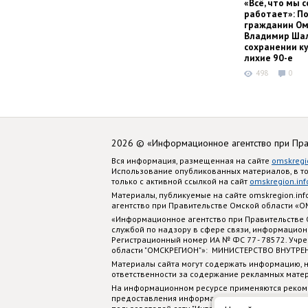
«Всё, что мы с
работает»: П
гражданин Ом
Владимир Шал
сохранении ку
лихие 90-е
498
0
2026 © «Информационное агентство при Пр
Вся информация, размещенная на сайте
omskregi
Использование опубликованных материалов, в т
только с активной ссылкой на сайт
omskregion.inf
Материалы, публикуемые на сайте omskregion.i
агентство при Правительстве Омской области «
«Информационное агентство при Правительстве
службой по надзору в сфере связи, информацион
Регистрационный номер ИА № ФС 77 - 78572. Учр
области "ОМСКРЕГИОН"»: МИНИСТЕРСТВО ВНУТРЕ
Материалы сайта могут содержать информацию, н
ответственности за содержание рекламных мате
На информационном ресурсе применяются реком
предоставления информации на основе сбора, си