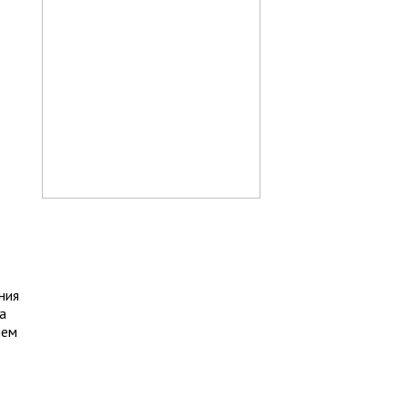
ния
а
ием