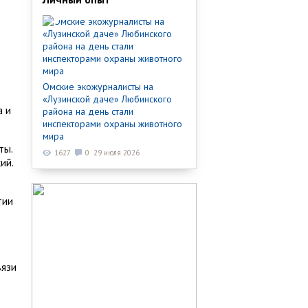
Омские экожурналисты на
«Лузинской даче» Любинского
а и
района на день стали
инспекторами охраны животного
мира
ты.
1627
0
29 июля 2026
ий.
тии
вязи