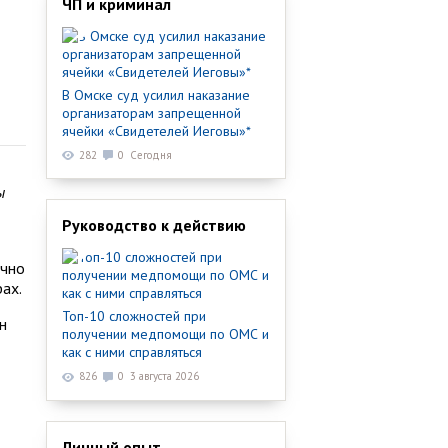
ЧП и криминал
В Омске суд усилил наказание
организаторам запрещенной
ячейки «Свидетелей Иеговы»*
282
0
Сегодня
ы
Руководство к действию
ично
ах.
Топ-10 сложностей при
н
получении медпомощи по ОМС и
как с ними справляться
826
0
3 августа 2026
Личный опыт