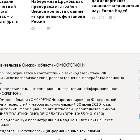
для аллергиков» —
оздали,
Набережная Дружбы: как
кандидат медицинских
очётный
преображается район
наук Елена Надей
ска
Омской крепости с одним
ак — о
из крупнейших фонтанов в
1203
0
льтуры в
России
955
0
авительстве Омской области «ОМСКРЕГИОН»
on.info
, охраняется в соответствии с законодательством РФ.
ом числе воспроизведение, распространение, переработка возможно
o
.
nfo, представлены информационным агентством «Информационное
ОМСКРЕГИОН»
 Омской области «ОМСКРЕГИОН» зарегистрировано Федеральной
ных технологий и массовых коммуникаций 30 июля 2020 года.
едитель «Информационное агентство при Правительстве Омской
ННЕЙ ПОЛИТИКИ ОМСКОЙ ОБЛАСТИ (ОГРН 1045504010420)
е подлежащую просмотру лицам младше 18 лет. Сайт не несет
риалов.
ендательные технологии (информационные технологии
стематизации и анализа сведений, относящихся к предпочтениям