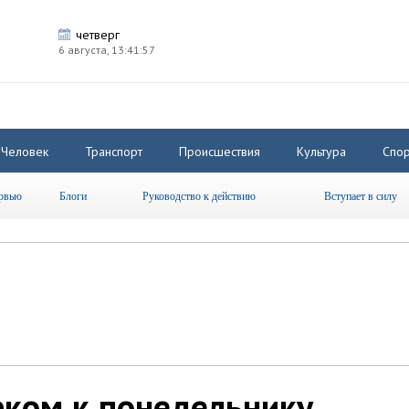
четверг
6 августа,
13:41:58
Человек
Транспорт
Происшествия
Культура
Спор
рвью
Блоги
Руководство к действию
Вступает в силу
ком к понедельнику