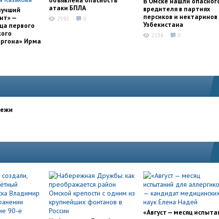
объявлена опасность
В Омске нашли опасног
атаки БПЛА
вредителя в партиях
лучший
персиков и нектаринов 
нт» —
2592
0
Узбекистана
ца первого
кого
2136
0
оргона» Ирма
дежи
«Август — месяц испыта