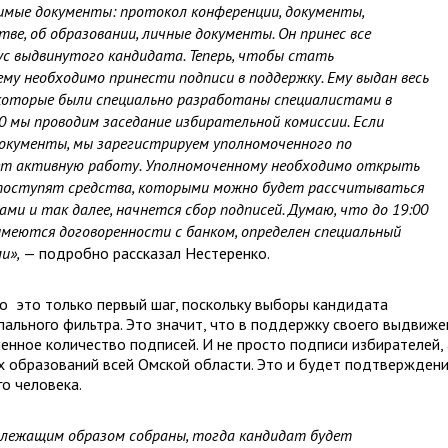
димые документы: протокол конференции, документы,
тве, об образовании, личные документы. Он принес все
с выдвинутого кандидата. Теперь, чтобы стать
му необходимо принести подписи в поддержку. Ему выдан весь
которые были специально разработаны специалистами в
0 мы проводим заседание избирательной комиссии. Если
окументы, мы зарегистрируем уполномоченного по
ает активную работу. Уполномоченному необходимо открыть
го поступят средства, которыми можно будет рассчитываться
ами и так далее, начнется сбор подписей. Думаю, что до 19:00
имеются договоренности с банком, определен специальный
и»,
— подробно рассказал Нестеренко.
то это только первый шаг, поскольку выборы кандидата
льного фильтра. Это значит, что в поддержку своего выдвиже
нное количество подписей. И не просто подписи избирателей, 
х образований всей Омской области. Это и будет подтвержден
о человека.
длежащим образом собраны, тогда кандидат будет