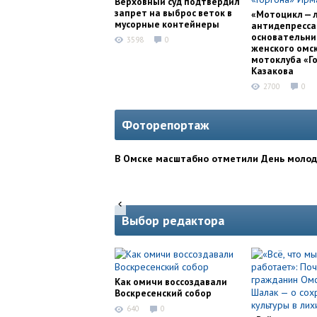
Верховный суд подтвердил
запрет на выброс веток в
«Мотоцикл — 
мусорные контейнеры
антидепресса
основательни
3598
0
женского омс
мотоклуба «Г
Казакова
2700
0
Фоторепортаж
В Омске масштабно отметили День моло
Выбор редактора
Как омичи воссоздавали
Воскресенский собор
640
0