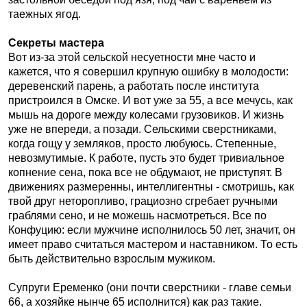
таежных ягод.
Секреты мастера
Вот из-за этой сельской несуетности мне часто и
кажется, что я совершил крупную ошибку в молодости:
деревенский парень, а работать после института
пристроился в Омске. И вот уже за 55, а все мечусь, как
мышь на дороге между колесами грузовиков. И жизнь
уже не впереди, а позади. Сельскими сверстниками,
когда гощу у земляков, просто любуюсь. Степенные,
невозмутимые. К работе, пусть это будет тривиальное
копнение сена, пока все не обдумают, не приступят. В
движениях размеренны, интеллигентны - смотришь, как
твой друг неторопливо, грациозно сгребает ручными
граблями сено, и не можешь насмотреться. Все по
Конфуцию: если мужчине исполнилось 50 лет, значит, он
имеет право считаться мастером и наставником. То есть
быть действительно взрослым мужиком.
Супруги Еременко (они почти сверстники - главе семьи
66, а хозяйке нынче 65 исполнится) как раз такие.