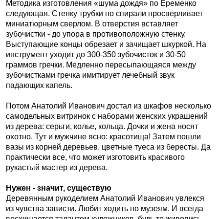
Методика изготовления «шума дождя» по Еременко
следующая. Стенку трубки по спирали просверливает
миниатюрным сверлом. В отверстия вставляет
зубочистки - до упора в противоположную стенку.
Выступающие концы обрезает и зачищает шкуркой. На
инструмент уходит до 300-350 зубочисток и 30-50
граммов гречки. Медленно пересыпающаяся между
зубочистками гречка имитирует лечебный звук
падающих капель.
Потом Анатолий Иванович достал из шкафов несколько
самодельных витринок с наборами женских украшений
из дерева: серьги, колье, кольца. Дочки и жена носят
охотно. Тут и мужчине ясно: красотища! Затем пошли
вазы из корней деревьев, цветные туеса из бересты. Да
практически все, что может изготовить красивого
рукастый мастер из дерева.
Нужен - значит, существую
Деревянным рукоделием Анатолий Иванович увлекся
из чувства зависти. Любит ходить по музеям. И всегда
восхищается талантом художников, будь то живопись