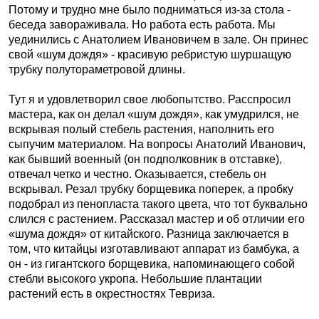
Потому и трудно мне было подниматься из-за стола -
беседа завораживала. Но работа есть работа. Мы
уединились с Анатолием Ивановичем в зале. Он принес
свой «шум дождя» - красивую ребристую шуршащую
трубку полутораметровой длины.
Тут я и удовлетворил свое любопытство. Расспросил
мастера, как он делал «шум дождя», как умудрился, не
вскрывая полый стебель растения, наполнить его
сыпучим материалом. На вопросы Анатолий Иванович,
как бывший военный (он подполковник в отставке),
отвечал четко и честно. Оказывается, стебель он
вскрывал. Резал трубку борщевика поперек, а пробку
подобрал из пенопласта такого цвета, что тот буквально
слился с растением. Рассказал мастер и об отличии его
«шума дождя» от китайского. Разница заключается в
том, что китайцы изготавливают аппарат из бамбука, а
он - из гигантского борщевика, напоминающего собой
стебли высокого укропа. Небольшие плантации
растений есть в окрестностях Тевриза.