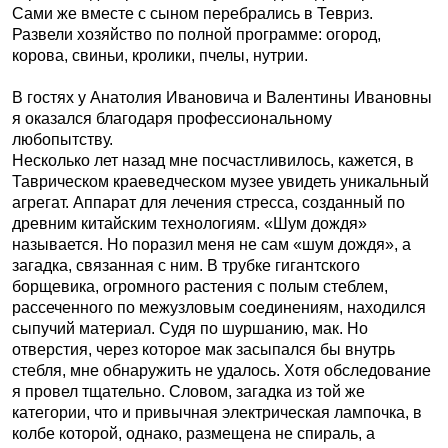
Сами же вместе с сыном перебрались в Тевриз.
Развели хозяйство по полной программе: огород,
корова, свиньи, кролики, пчелы, нутрии.
В гостях у Анатолия Ивановича и Валентины Ивановны
я оказался благодаря профессиональному
любопытству.
Несколько лет назад мне посчастливилось, кажется, в
Таврическом краеведческом музее увидеть уникальный
агрегат. Аппарат для лечения стресса, созданный по
древним китайским технологиям. «Шум дождя»
называется. Но поразил меня не сам «шум дождя», а
загадка, связанная с ним. В трубке гигантского
борщевика, огромного растения с полым стеблем,
рассеченного по межузловым соединениям, находился
сыпучий материал. Судя по шуршанию, мак. Но
отверстия, через которое мак засыпался бы внутрь
стебля, мне обнаружить не удалось. Хотя обследование
я провел тщательно. Словом, загадка из той же
категории, что и привычная электрическая лампочка, в
колбе которой, однако, размещена не спираль, а