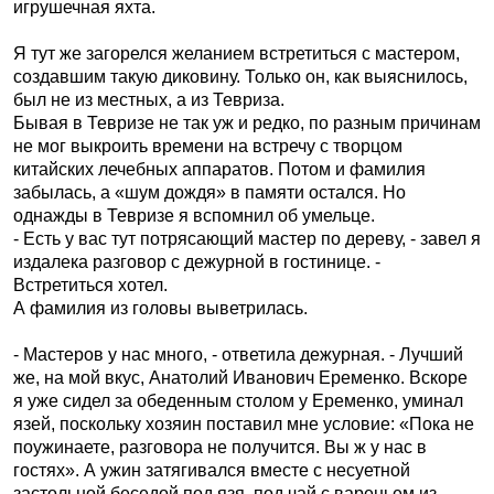
игрушечная яхта.
Я тут же загорелся желанием встретиться с мастером,
создавшим такую диковину. Только он, как выяснилось,
был не из местных, а из Тевриза.
Бывая в Тевризе не так уж и редко, по разным причинам
не мог выкроить времени на встречу с творцом
китайских лечебных аппаратов. Потом и фамилия
забылась, а «шум дождя» в памяти остался. Но
однажды в Тевризе я вспомнил об умельце.
- Есть у вас тут потрясающий мастер по дереву, - завел я
издалека разговор с дежурной в гостинице. -
Встретиться хотел.
А фамилия из головы выветрилась.
- Мастеров у нас много, - ответила дежурная. - Лучший
же, на мой вкус, Анатолий Иванович Еременко. Вскоре
я уже сидел за обеденным столом у Еременко, уминал
язей, поскольку хозяин поставил мне условие: «Пока не
поужинаете, разговора не получится. Вы ж у нас в
гостях». А ужин затягивался вместе с несуетной
застольной беседой под язя, под чай с вареньем из