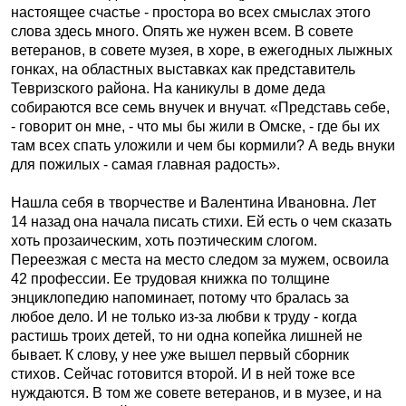
настоящее счастье - простора во всех смыслах этого
слова здесь много. Опять же нужен всем. В совете
ветеранов, в совете музея, в хоре, в ежегодных лыжных
гонках, на областных выставках как представитель
Тевризского района. На каникулы в доме деда
собираются все семь внучек и внучат. «Представь себе,
- говорит он мне, - что мы бы жили в Омске, - где бы их
там всех спать уложили и чем бы кормили? А ведь внуки
для пожилых - самая главная радость».
Нашла себя в творчестве и Валентина Ивановна. Лет
14 назад она начала писать стихи. Ей есть о чем сказать
хоть прозаическим, хоть поэтическим слогом.
Переезжая с места на место следом за мужем, освоила
42 профессии. Ее трудовая книжка по толщине
энциклопедию напоминает, потому что бралась за
любое дело. И не только из-за любви к труду - когда
растишь троих детей, то ни одна копейка лишней не
бывает. К слову, у нее уже вышел первый сборник
стихов. Сейчас готовится второй. И в ней тоже все
нуждаются. В том же совете ветеранов, и в музее, и на