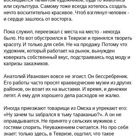
или скульптура. Самому тоже всегда хотелось создать
нечто восхитительно красивое. Чтоб взглянул человек -
и сердце зашлось от восторга.
Пока служил, переезжал с места на место - некогда
было. Но вот обустроился в Тевризе и принялся творить
красоту. И только для себя. Не на продажу. Потому что
художник, который работает на рынок, вынужден
коверкать собственный вкус, подстраиваясь под моду и
капризы заказчиков.
Анатолий Иванович вовсе не эгоист. Он бессребреник.
Его работы часто просят краеведческие музеи из других
районов, он возит их на выставки. И время, и денежки
летят. А ему для хорошего дела расходов не жалко.
Иногда приезжают товарищи из Омска и упрекают его:
«Ну зачем ты забрался в тьму тараканью?». А он не
оправдывается. Не принято у сельских мужиков с
гостями спорить. Неуважением считается. Но про себя
знает: только здесь, в Тевризе, ощутил, что такое