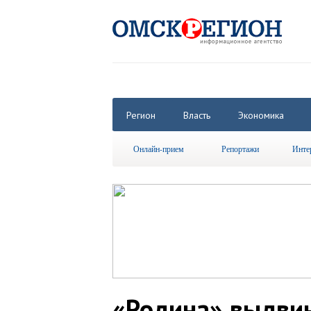
Регион
Власть
Экономика
Онлайн-прием
Репортажи
Инте
«Родина» выдвин