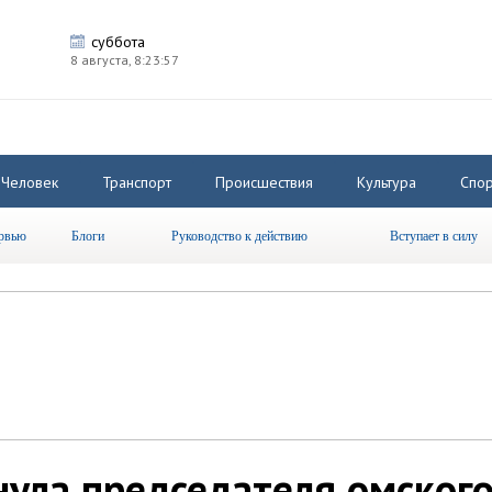
суббота
8 августа,
8:23:58
Человек
Транспорт
Происшествия
Культура
Спор
рвью
Блоги
Руководство к действию
Вступает в силу
ула председателя омског