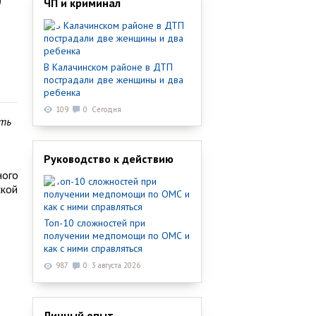
ЧП и криминал
В Калачинском районе в ДТП
пострадали две женщины и два
ребенка
109
0
Сегодня
ять
Руководство к действию
ного
ской
Топ-10 сложностей при
получении медпомощи по ОМС и
как с ними справляться
987
0
3 августа 2026
Личный опыт