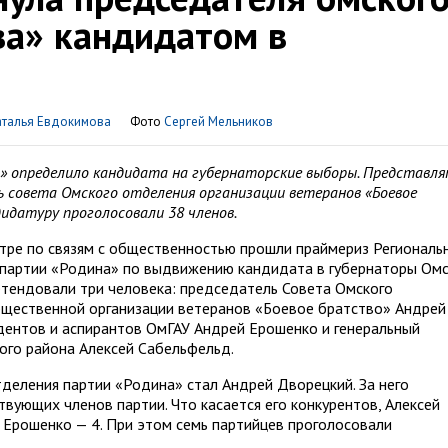
ва» кандидатом в
аталья Евдокимова
Фото
Сергей Мельников
» определило кандидата на губернаторские выборы. Представл
 cовета Омского отделения организации ветеранов «Боевое
дидатуру проголосовали 38 членов.
нтре по связям с общественностью прошли праймериз Региональ
 партии «Родина» по выдвижению кандидата в губернаторы Ом
ретендовали три человека: председатель Совета Омского
бщественной организации ветеранов «Боевое братство» Андрей
дентов и аспирантов ОмГАУ Андрей Ерошенко и генеральный
ого района Алексей Сабельфельд.
тделения партии «Родина» стал Андрей Дворецкий. За него
твующих членов партии. Что касается его конкурентов, Алексей
 Ерошенко — 4. При этом семь партийцев проголосовали