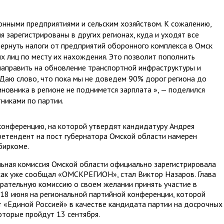
онными предприятиями и сельским хозяйством. К сожалению,
 зарегистрированы в других регионах, куда и уходят все
вернуть налоги от предприятий оборонного комплекса в Омск
х лиц по месту их нахождения. Это позволит пополнить
направить на обновление транспортной инфраструктуры и
Даю слово, что пока мы не доведем 90% дорог региона до
иновника в регионе не поднимется зарплата », — поделился
никами по партии.
конференцию, на которой утвердят кандидатуру Андрея
претендент на пост губернатора Омской области намерен
биркоме.
ельная комиссия Омской области официально зарегистрировала
как уже сообщал «ОМСКРЕГИОН», стал Виктор Назаров. Глава
рательную комиссию о своем желании принять участие в
 18 июня на региональной партийной конференции, которой
 «Единой Россией» в качестве кандидата партии на досрочных
оторые пройдут 13 сентября.