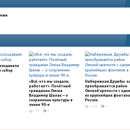
дежи
ссоздавали
й собор
«Всё, что мы создали,
Набережная Дружбы: к
работает»: Почётный
преображается район
гражданин Омска
Омской крепости с одн
Владимир Шалак — о
из крупнейших фонтано
сохранении культуры в
России
лихие 90-е
1144
0
738
0