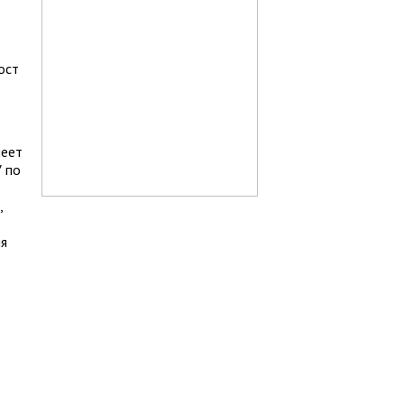
ост
меет
 по
,
ия