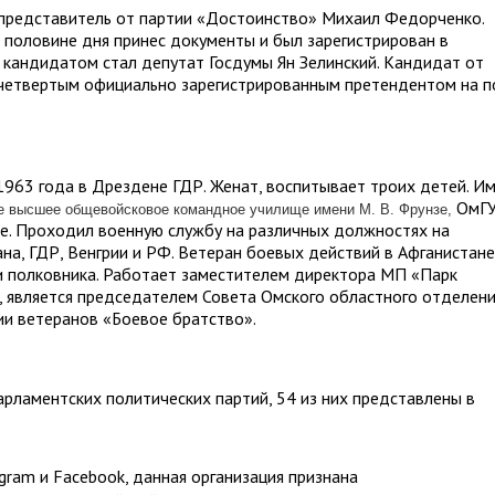
представитель от партии «Достоинство» Михаил Федорченко.
й половине дня принес документы и был зарегистрирован в
 кандидатом стал депутат Госдумы Ян Зелинский. Кандидат от
 четвертым официально зарегистрированным претендентом на п
1963 года в Дрездене ГДР. Женат, воспитывает троих детей. И
ОмГУ
е высшее общевойсковое командное
училище
имени М. В.
Фрунзе,
е. Проходил военную службу на различных должностях на
на, ГДР, Венгрии и РФ. Ветеран боевых действий в Афганистане
ии полковника. Работает заместителем директора МП «Парк
, является председателем Совета Омского областного отделен
ии ветеранов «Боевое братство».
арламентских политических партий, 54 из них представлены в
ram и Facebook, данная организация признана