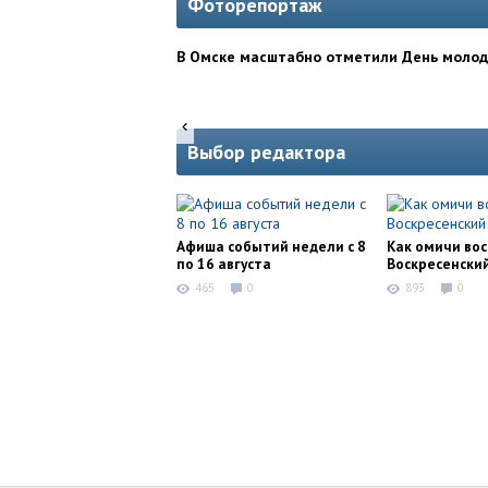
Фоторепортаж
В Омске масштабно отметили День моло
Выбор редактора
Афиша событий недели с 8
Как омичи во
по 16 августа
Воскресенски
465
0
893
0