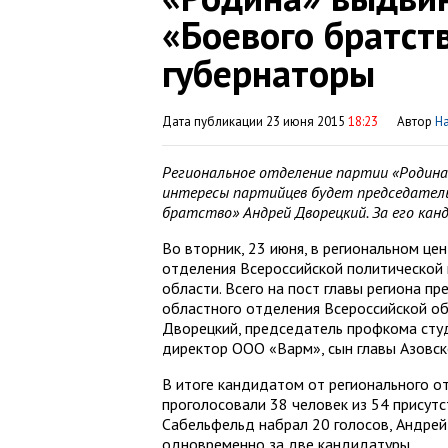
«Боевого братст
губернаторы
Дата публикации 23 июня 2015
18:23
Автор
Н
Региональное отделение партии «Родина
интересы партийцев будет председатель
братство» Андрей Дворецкий. За его кан
Во вторник, 23 июня, в региональном це
отделения Всероссийской политической
области. Всего на пост главы региона п
областного отделения Всероссийской о
Дворецкий, председатель профкома сту
директор ООО «Варм», сын главы Азовск
В итоге кандидатом от регионального о
проголосовали 38 человек из 54 присутс
Сабельфельд набрал 20 голосов, Андрей
одновременно за две кандидатуры.