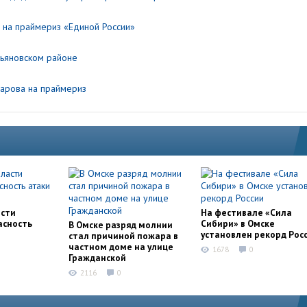
 на праймериз «Единой России»
рьяновском районе
арова на праймериз
асти
На фестивале «Сила
асность
Сибири» в Омске
В Омске разряд молнии
установлен рекорд Рос
стал причиной пожара в
частном доме на улице
1678
0
Гражданской
2116
0