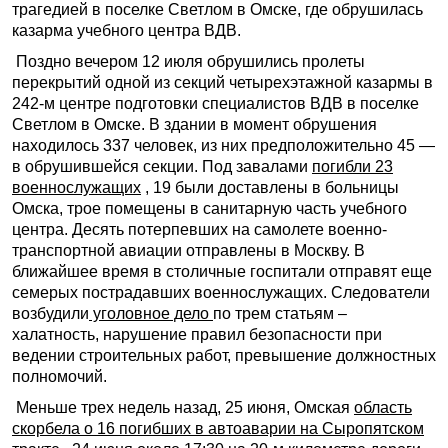
трагедией в поселке Светлом в Омске, где обрушилась
казарма учебного центра ВДВ.
Поздно вечером 12 июля обрушились пролеты
перекрытий одной из секций четырехэтажной казармы в
242-м центре подготовки специалистов ВДВ в поселке
Светлом в Омске. В здании в момент обрушения
находилось 337 человек, из них предположительно 45 —
в обрушившейся секции. Под завалами
погибли 23
военнослужащих
, 19 были доставлены в больницы
Омска, трое помещены в санитарную часть учебного
центра. Десять потерпевших на самолете военно-
транспортной авиации отправлены в Москву. В
ближайшее время в столичные госпитали отправят еще
семерых пострадавших военнослужащих. Следователи
возбудили
уголовное дело
по трем статьям –
халатность, нарушение правил безопасности при
ведении строительных работ, превышение должностных
полномочий.
Меньше трех недель назад, 25 июня, Омская
область
скорбела о 16 погибших в автоаварии на Сыропятском