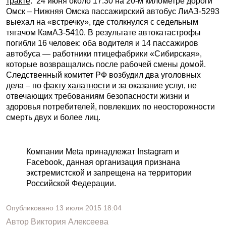
тракте
. 24 июня около 17:30 на 20-м километре дороги
Омск – Нижняя Омска пассажирский автобус ЛиАЗ-5293
выехал на «встречку», где столкнулся с седельным
тягачом КамАЗ-5410. В результате автокатастрофы
погибли 16 человек: оба водителя и 14 пассажиров
автобуса — работники птицефабрики «Сибирская»,
которые возвращались после рабочей смены домой.
Следственный комитет РФ возбудил два уголовных
дела – по
факту халатности
и за оказание услуг, не
отвечающих требованиям безопасности жизни и
здоровья потребителей, повлекших по неосторожности
смерть двух и более лиц.
Компании Meta принадлежат Instagram и
Facebook, данная организация признана
экстремистской и запрещена на территории
Российской Федерации.
Опубликовано
13 июля 2015
18:04
Автор
Виктория Алексеева