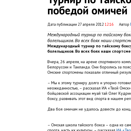
победой омичей
Дата публикации 27 апреля 2012
12:16
Автор
Международный турнир по тайскому боксу 
болельщиков. Во всех боях наши спортсм
Международный турнир по тайскому боксу 
болельщиков. Во всех боях наши спортсм
Вчера, 26 апреля, на арене спортивного комп
Белоруссии и Таиланда. Они боролись за пояс
Омские спортсмены показали отличный резуль
– Мы к этому турниру долго и упорно готовили
неожиданностью, – рассказал ИА «Твой Омск
бойцовской ассоциации муай тай Олег Кудрин
боксу, развивать этот вид спорта в нашем рег
Два боя омичам не удалось довести до конца
– Омская школа тайского бокса – одна из сам
спорта, часть их культуры, – рассказал
ИА «Тво