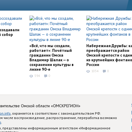
ссоздавали
й собор
«Всё, что мы создали,
Набережная Дружбы: к
работает»: Почётный
преображается район
гражданин Омска
Омской крепости с одн
Владимир Шалак — о
из крупнейших фонтано
сохранении культуры в
России
лихие 90-е
1034
0
594
0
авительстве Омской области «ОМСКРЕГИОН»
on.info
, охраняется в соответствии с законодательством РФ.
ом числе воспроизведение, распространение, переработка возможно
o
.
nfo, представлены информационным агентством «Информационное