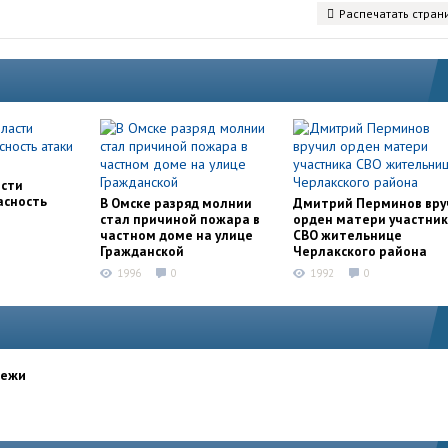
Распечатать стран
асти
асность
В Омске разряд молнии
Дмитрий Перминов вру
стал причиной пожара в
орден матери участни
частном доме на улице
СВО жительнице
Гражданской
Черлакского района
1996
0
1992
0
дежи