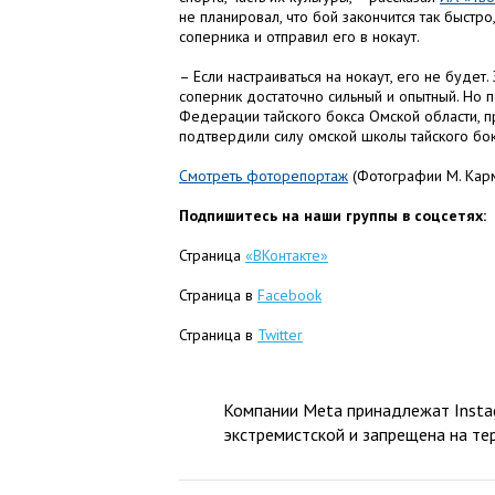
не планировал, что бой закончится так быстр
соперника и отправил его в нокаут.
– Если настраиваться на нокаут, его не будет
соперник достаточно сильный и опытный. Но п
Федерации тайского бокса Омской области, 
подтвердили силу омской школы тайского бокс
Смотреть фоторепортаж
(Фотографии М. Кар
Подпишитесь на наши группы в соцсетях:
Страница
«ВКонтакте»
Страница в
Facebook
Страница в
Twitter
Компании Meta принадлежат Instag
экстремистской и запрещена на те