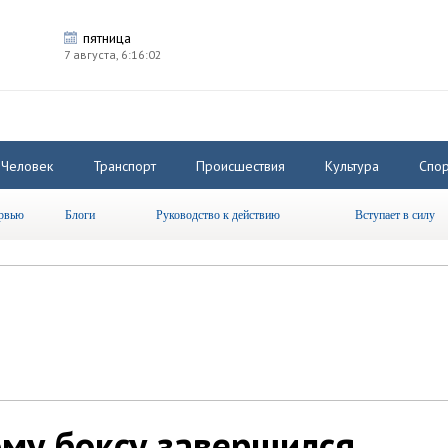
пятница
7 августа,
6:16:02
Человек
Транспорт
Происшествия
Культура
Спор
рвью
Блоги
Руководство к действию
Вступает в силу
ому боксу завершился