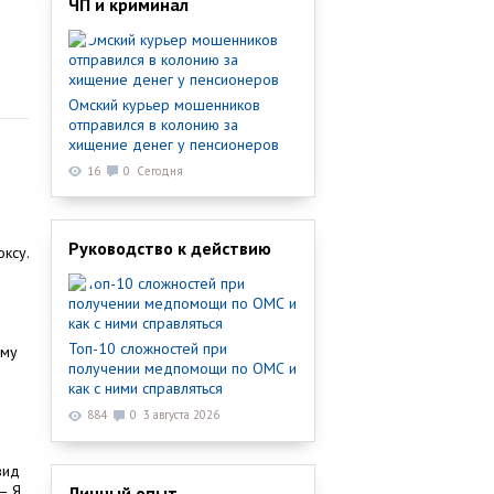
ЧП и криминал
Омский курьер мошенников
отправился в колонию за
хищение денег у пенсионеров
16
0
Сегодня
Руководство к действию
ксу.
Топ-10 сложностей при
ому
получении медпомощи по ОМС и
как с ними справляться
884
0
3 августа 2026
вид
– Я
Личный опыт