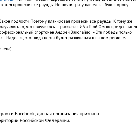
о, хотел провести все раунды. Но почти сразу нашел слабую сторону
. Закон подлости. Поэтому планировал провести все раунды. К тому же
олучилось то, что получилось, – рассказал ИА «Твой Омск» представител
профессиональный спортсмен Андрей Закопайло. – Эти победы только
а. Надеюсь, этот вид спорта будет развиваться в нашем регионе.
маева)
ram и Facebook, данная организация признана
рритории Российской Федерации.