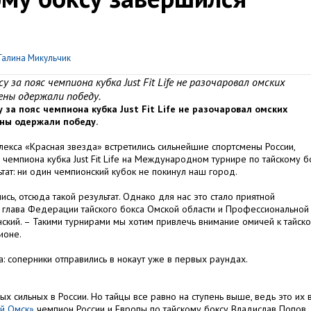
Галина Микульчик
за пояс чемпиона кубка Just Fit Life не разочаровал омских
ены одержали победу.
за пояс чемпиона кубка Just Fit Life не разочаровал омских
ены одержали победу.
лекса «Красная звезда» встретились сильнейшие спортсмены России,
 чемпиона кубка Just Fit Life на Международном турнире по тайскому бо
тат: ни один чемпионский кубок не покинул наш город.
сь, отсюда такой результат. Однако для нас это стало приятной
» глава Федерации тайского бокса Омской области и Профессиональной
ский. – Такими турнирами мы хотим привлечь внимание омичей к тайск
ионе.
: соперники отправились в нокаут уже в первых раундах.
ых сильных в России. Но тайцы все равно на ступень выше, ведь это их 
й Омск»
чемпион России и Европы по тайскому боксу Владислав Попов. 