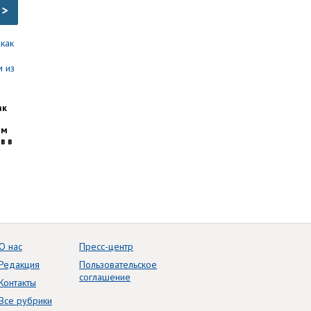
>
ак
им
в в
О нас
Пресс-центр
Редакция
Пользовательское
соглашение
Контакты
Все рубрики