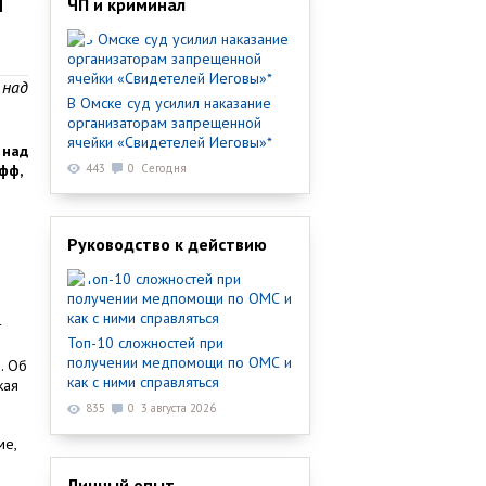
ЧП и криминал
 над
В Омске суд усилил наказание
организаторам запрещенной
ячейки «Свидетелей Иеговы»*
 над
фф,
443
0
Сегодня
Руководство к действию
т
Топ-10 сложностей при
получении медпомощи по ОМС и
. Об
как с ними справляться
кая
835
0
3 августа 2026
ме,
Личный опыт