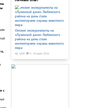
вмы
бы
ыли
Омские экожурналисты на
«Лузинской даче» Любинского
гой
района на день стали
инспекторами охраны животного
мира
о,
1630
0
29 июля 2026
о
и с
был
роем