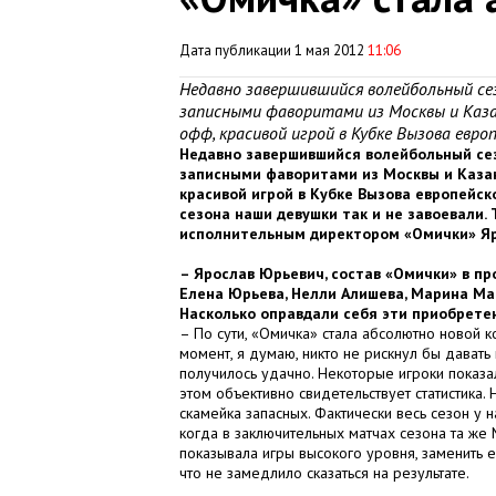
Дата публикации 1 мая 2012
11:06
Недавно завершившийся волейбольный се
записными фаворитами из Москвы и Каза
офф, красивой игрой в Кубке Вызова евро
Недавно завершившийся волейбольный се
записными фаворитами из Москвы и Казан
красивой игрой в Кубке Вызова европейск
сезона наши девушки так и не завоевали. 
исполнительным директором «Омички» Яр
– Ярослав Юрьевич, состав «Омички» в пр
Елена Юрьева, Нелли Алишева, Марина Мар
Насколько оправдали себя эти приобрете
– По сути, «Омичка» стала абсолютно новой к
момент, я думаю, никто не рискнул бы давать 
получилось удачно. Некоторые игроки показа
этом объективно свидетельствует статистика.
скамейка запасных. Фактически весь сезон у н
когда в заключительных матчах сезона та же 
показывала игры высокого уровня, заменить ее
что не замедлило сказаться на результате.