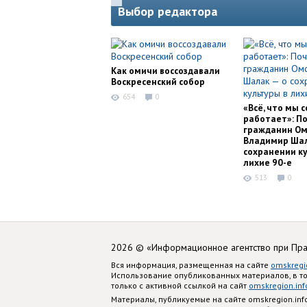
Выбор редактора
Как омичи воссоздавали
Воскресенский собор
654
0
«Всё, что мы с
работает»: П
гражданин Ом
Владимир Шал
сохранении ку
лихие 90-е
513
0
2026 © «Информационное агентство при Пр
Вся информация, размещенная на сайте
omskregi
Использование опубликованных материалов, в т
только с активной ссылкой на сайт
omskregion.inf
Материалы, публикуемые на сайте omskregion.i