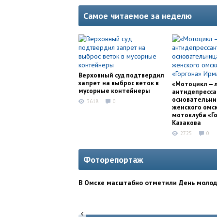
Самое читаемое за неделю
Верховный суд подтвердил
запрет на выброс веток в
«Мотоцикл — 
мусорные контейнеры
антидепресса
основательни
3618
0
женского омс
мотоклуба «Г
Казакова
2725
0
Фоторепортаж
В Омске масштабно отметили День моло