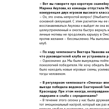
– Вот вы говорите про короткую скамейку
Марина Акулова, из команды отпустили М
конкуренция двух игроков высокого класс
– Ох, это очень непростой вопрос! (Улыбаетс
основной связующей. С этим расчетом мы ее и
восстанавливаться Акулова и выйдет ли она 
целеустремленный и смогла быстро вернуть н
личные мотивы не продолжать карьеру в Омске
против желания – бессмысленно. Мы выполнил
клуб.
– По ходу чемпионата Виктора Ушакова на
что руководителей клуба не устраивала 
– Однозначно да. Мы были вынуждены пойти н
психологией победителя. Не хочу обидеть Вик
было находить новые игровые схемы, усилива
тогда человеком.
– В регулярном чемпионате «Омичка» впе
выезде победила ведомое Екатериной Гам
Краснодар. При этом иногда, неоправданн
лидерами и слабо с середнячками?
– В течение этого сезона у нас была дружна
тот эмоциональный настрой, который как раз 
меркам, клубам в мастерстве, но превосходил