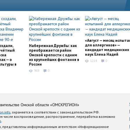
«Август — месяц испыта
для аллергиков» —
оздали,
Набережная Дружбы: как
кандидат медицинских
очётный
преображается район
наук Елена Надей
ска
Омской крепости с одним
ак — о
из крупнейших фонтанов в
1214
0
льтуры в
России
969
0
авительстве Омской области «ОМСКРЕГИОН»
on.info
, охраняется в соответствии с законодательством РФ.
ом числе воспроизведение, распространение, переработка возможно
o
.
nfo, представлены информационным агентством «Информационное