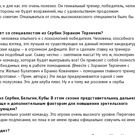
и для нас это очень полезно. Он гениальный тренер, победитель, чело
 стороны не будет возражений, мы с удовольствием продолжим
 советам. Отказываться от столь высококлассного специалиста было бы
ет со специалистом из Сербии Зораном Терзичем?
и человека опытного и с психологией победителя. Человека, способного
 наш взгляд, это лучшая из существующих на данный момент кандидатур
кие кадры – в огромном дефиците. Вот и сделали ставку на тренера-
на подобный шаг. Скажу честно – скептиков масса! Ну что ж, посмотрим
и» команду, которая будет выигрывать все! Он привозит с собой полност
обходимых ему в работе помощников. (Вместе с Зораном Терзичем с
та: Желько Булатович и Бранко Ковачевич – помощники главного тренер
готовке. – Прим. автора.) Эти люди придерживаются одной с ним
полуслова. Это для клуба плюс. Ну и к тому же россияне и сербы
из Сербии, Бельгии, Кубы. В этом сезоне представительниц дальне
 еще и дополнительным фактором для повышения зрительского
едующем?
ачительно усилят команду. Это игроки очень высокого уровня. Перегов
адии подписания, но пока я не имею права официально озвучить их име
одят?