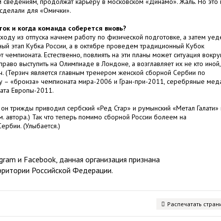
им сведениям, продолжат карьеру в московском «Динамо». Жаль. Но это 
и сделали для «Омички».
ток и когда команда соберется вновь?
ходу из отпуска начнем работу по физической подготовке, а затем уе
ный этап Кубка России, а в октябре проведем традиционный Кубок
рт чемпионата. Естественно, повлиять на эти планы может ситуация вокру
раво выступить на Олимпиаде в Лондоне, а возглавляет их не кто иной,
ч. (Терзич является главным тренером женской сборной Сербии по
ту – «бронза» чемпионата мира-2006 и Гран-при-2011, серебряные мед
ата Европы-2011.
 он трижды приводил сербский «Ред Стар» и румынский «Метал Галати» 
. автора.) Так что теперь помимо сборной России болеем на
рбии. (Улыбается.)
ram и Facebook, данная организация признана
рритории Российской Федерации.
Распечатать стран