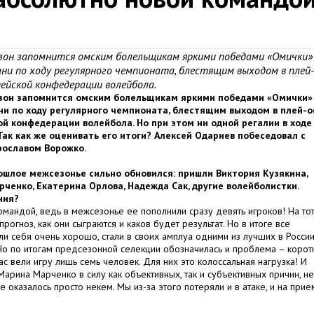
зон запомнится омским болельщикам яркими победами «Омички»
ни по ходу регулярного чемпионата, блестящим выходом в плей-
пейской конфедерации волейбола.
зон запомнится омским болельщикам яркими победами «Омички»
и по ходу регулярного чемпионата, блестящим выходом в плей-о
ой конфедерации волейбола. Но при этом ни одной регалии в ходе
Так как же оценивать его итоги? Алексей Одариев побеседовал с
ославом Ворожко.
ошлое межсезонье сильно обновился: пришли Виктория Кузякина,
ченко, Екатерина Орлова, Надежда Сак, другие волейболистки.
ния?
омандой, ведь в межсезонье ее пополнили сразу девять игроков! На то
прогноз, как они сыграются и каков будет результат. Но в итоге все
ли себя очень хорошо, стали в своих амплуа одними из лучших в России
 Но по итогам предсезонной селекции обозначилась и проблема – корот
ас вели игру лишь семь человек. Для них это колоссальная нагрузка! И
Марина Марченко в силу как объективных, так и субъективных причин, не
 оказалось просто некем. Мы из-за этого потеряли и в атаке, и на прие