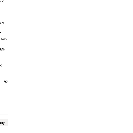
их
дем
г
 как
али
к
©
ицу