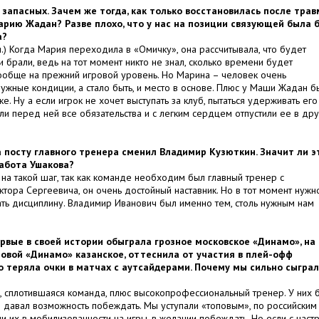
 запасных. Зачем же тогда, как только восстановилась после тра
арию Жадан? Разве плохо, что у нас на позиции связующей была 
а?
я.) Когда Мария переходила в «Омичку», она рассчитывала, что будет
 брали, ведь на тот момент никто не знал, сколько времени будет
вообще на прежний игровой уровень. Но Марина – человек очень
ужные кондиции, а стало быть, и место в основе. Плюс у Маши Жадан б
. Ну а если игрок не хочет выступать за клуб, пытаться удерживать его
и перед ней все обязательства и с легким сердцем отпустили ее в дру
 посту главного тренера сменил Владимир Кузюткин. Значит ли эт
работа Ушакова?
а такой шаг, так как команде необходим был главный тренер с
тора Сергеевича, он очень достойный наставник. Но в тот момент нужн
ть дисциплину. Владимир Иванович был именно тем, столь нужным нам
рвые в своей истории обыграла грозное московское «Динамо», на
овой «Динамо» казанское, оттеснила от участия в плей-офф
о теряла очки в матчах с аутсайдерами. Почему мы сильно сыграл
я, сплотившаяся команда, плюс высокопрофессиональный тренер. У них 
и давал возможность побеждать. Мы уступали «топовым», по российским
и их в мобилизованности на игры, в желании побеждать. Но если с наст