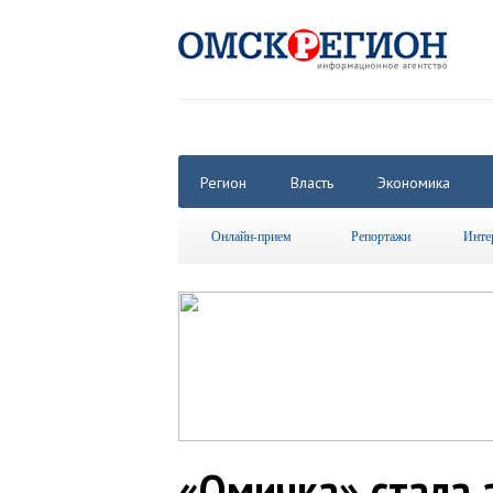
Регион
Власть
Экономика
Онлайн-прием
Репортажи
Инте
«Омичка» стала 