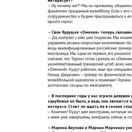
интересует?
– Ну почему же?! Мы по-прежнему общаемся, 
фанатично преданный волейболу. Если с его
сотрудничество и будем прислушиваться к его
просто глупо!
– Свое будущее «Омичка» теперь связыва
– Да, контракт с ним уже подписан. Мы искал
управлять весьма непростым коллективом. На
ведь квалифицированные российские тренерс
иностранца. Мы одни из первых, кто решился 
считаем, что Терзич готов сделать из «Омичк
укомплектованный тренерский штаб, всех, не
«Омичкой» будут работать еще три специалис
Ненад Джурович – тренер по физической под
волейбольной идеологии и понимают Зорана с 
достаточно сходны по менталитету.
– В последние годы у нас играли девушки 
зарубежья не было, а ведь они являются
интереса. Стоит ли ждать их в сезоне сл
– Конечно! Будут две иностранки, которые зн
с ними уже завершены, контракты сейчас в ст
– Марина Акулова и Марина Марченко ух