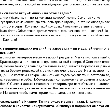
ию, нет, то вот эмоций на аутсайдеров где-то, возможно, и не хватило.
Как оцените игру «Омички» на этой стадии?
, что «Уралочка» – не та команда, которой можно было так легко
гулярном чемпионате. Да, там есть яркие игроки, но это не оправдывае
ом 0:3 в серии. Конечно, такой концовкой позитивное впечатление от
ыло брать. Объективно, третье место в этом чемпионате – «наше»! Но,
 самой короткой скамейкой запасных, о которой я уже говорил. И тем не
я Карполя!
х турниров, никаких регалий не завоевала – ни медалей чемпиона
успешным?
его итогам четвертое место – высокий результат. Мы не пустили в плей
раснодара, а ведь это наш принципиальный соперник! Хотя, если прос
на, можно было сделать однозначный вывод: шансов бороться на равны
 их за бортом решающей стадии, и это очень хорошо! Ну а главное – в
А!!! Ее костяк мы сохранили и сейчас будем усиливать. И вот тогда-то,
а, уверенная в себе. Побеждающая соперников не эмоциями, а классом
йно. С Омском должны считаться и говорить про нас: «Омичка» – «топо
ьной» зоне нам уже не интересна. Вот это и есть итог сезона – четверт
. Мы хотим, чтобы нами гордились, и сделаем для этого все!
роизошедшей в Нижнем Тагиле около месяца назад, Владимир
лейболе в качестве консультанта. «Омичку» в подобном амплуа он