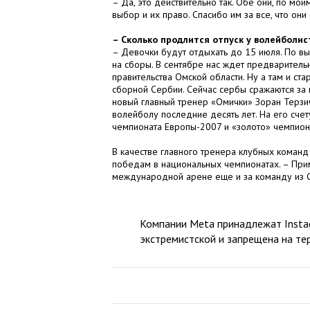
– Да, это действительно так. Обе они, по мо
выбор и их право. Спасибо им за все, что он
– Сколько продлится отпуск у волейболис
– Девочки будут отдыхать до 15 июля. По вы
на сборы. В сентябре нас ждет предваритель
правительства Омской области. Ну а там и ста
сборной Сербии. Сейчас сербы сражаются за п
новый главный тренер «Омички» Зоран Терзи
волейболу последние десять лет. На его сче
чемпионата Европы-2007 и «золото» чемпион
В качестве главного тренера клубных команд
победам в национальных чемпионатах. – Прим
международной арене еще и за команду из Се
Компании Meta принадлежат Instag
экстремистской и запрещена на те