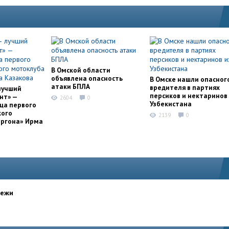
В Омской области
объявлена опасность
В Омске нашли опасног
атаки БПЛА
вредителя в партиях
лучший
персиков и нектаринов 
нт» —
2604
0
Узбекистана
ца первого
кого
2139
0
оргона» Ирма
дежи