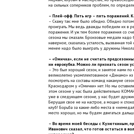
на сильных соперников проблем, по определен
– Плей-офф. Пять игр – пять поражений. 
– Скажу так: мне было обидно. Обидно потому
проиграть. Мы ведь дважды победили их в ре
поражения. И уж тем более поражения со счет
сезона мы смазали. Бронзовые медали надо б
наверное, сказалась усталость, вызванная той
менее надо было выиграть у дружины Никола
– «Омичка», если не считать предсезонны
ни еврокубка. Можно ли признать сезон 
– Это был хороший сезон, и занятое нами по 
великолепно укомплектованное «Динамо» из К
посмотреть на составы команд накануне сезо
Краснодаром у «Омички» нет. Но мы оставили
этом сезоне у нас была действительно КОМАНД
уже в следующем сезоне, у нас будет дружин
Берущая свое не на настрое, а мощно и споко
клуб! Борьба за какие-либо места в «немедал
место хорошо, но мы будем двигаться дальше
– Во время моей беседы с Кузюткиным, п
Иванович сказал, что готов остаться в во