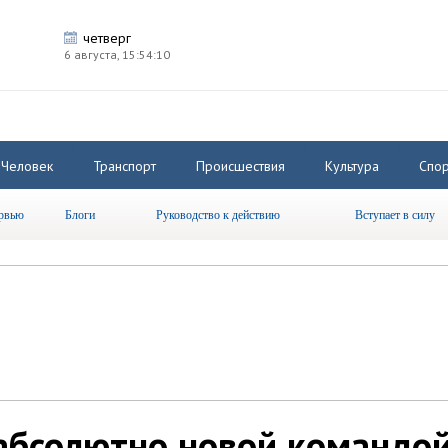
четверг
6 августа,
15:54:11
Человек
Транспорт
Происшествия
Культура
Спор
рвью
Блоги
Руководство к действию
Вступает в силу
абсолютно новой командо