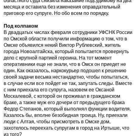
областного суда снизила наказание подсудимому на два
месяца и оставила без изменения оправдательный
приговор его супруге. Но обо всем по порядку.
Под колпаком
В двадцатых числах февраля сотрудники УФСНК России
по Омской области получили информацию о том, что в
Омске объявился некий Виктор Рублевский, житель
города Новоалтайска, который попытается провернуть
дело с крупной партией героина. На тот момент
оперативники еще не знали, что в Омск он приедет не
один. Как оказалось, наркокурьер подошел к решению
своей задачи весьма нестандартно, чтобы попытаться,
в случае если все пойдет не так, запутать следы. Вместе
с ним приехала его супруга, назовем ее Оксаной
Москалевой, с которой он проживал в гражданском
браке, а также муж его дочери от предыдущего брака
Федор Степанов, который выполнял функции водителя.
Казалось бы, вполне безобидная троица. Ну, приехали
люди с Алтая, чтобы присмотреть в Омске дом,
захотелось переехать супругам в город на Иртыше, что
из того?