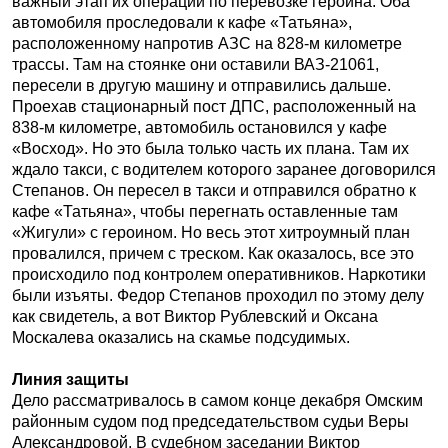
важный этап их операции по перевозке героина. Оба
автомобиля проследовали к кафе «Татьяна»,
расположенному напротив АЗС на 828-м километре
трассы. Там на стоянке они оставили ВАЗ-21061,
пересели в другую машину и отправились дальше.
Проехав стационарный пост ДПС, расположенный на
838-м километре, автомобиль остановился у кафе
«Восход». Но это была только часть их плана. Там их
ждало такси, с водителем которого заранее договорился
Степанов. Он пересел в такси и отправился обратно к
кафе «Татьяна», чтобы перегнать оставленные там
«Жигули» с героином. Но весь этот хитроумный план
провалился, причем с треском. Как оказалось, все это
происходило под контролем оперативников. Наркотики
были изъяты. Федор Степанов проходил по этому делу
как свидетель, а вот Виктор Рублевский и Оксана
Москалева оказались на скамье подсудимых.
Линия защиты
Дело рассматривалось в самом конце декабря Омским
районным судом под председательством судьи Веры
Александровой. В судебном заседании Виктор