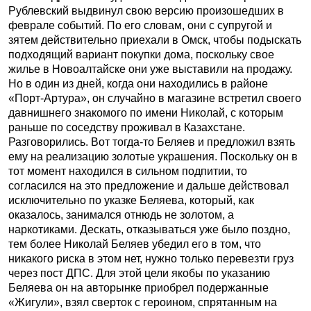
Рублевский выдвинул свою версию произошедших в
феврале событий. По его словам, они с супругой и
зятем действительно приехали в Омск, чтобы подыскать
подходящий вариант покупки дома, поскольку свое
жилье в Новоалтайске они уже выставили на продажу.
Но в один из дней, когда они находились в районе
«Порт-Артура», он случайно в магазине встретил своего
давнишнего знакомого по имени Николай, с которым
раньше по соседству проживал в Казахстане.
Разговорились. Вот тогда-то Беляев и предложил взять
ему на реализацию золотые украшения. Поскольку он в
тот момент находился в сильном подпитии, то
согласился на это предложение и дальше действовал
исключительно по указке Беляева, который, как
оказалось, занимался отнюдь не золотом, а
наркотиками. Дескать, отказываться уже было поздно,
тем более Николай Беляев убедил его в том, что
никакого риска в этом нет, нужно только перевезти груз
через пост ДПС. Для этой цели якобы по указанию
Беляева он на авторынке приобрел подержанные
«Жигули», взял сверток с героином, спрятанным на