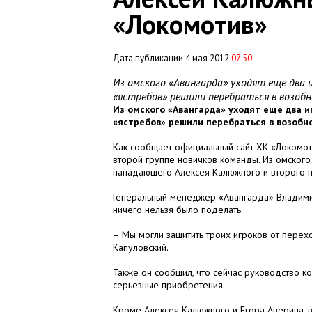
«Локомотив»
Дата публикации 4 мая 2012
07:50
Из омского «Авангарда» уходят еще два 
«ястребов» решили перебраться в возобн
Из омского «Авангарда» уходят еще два 
«ястребов» решили перебраться в возобн
Как сообщает официальный сайт ХК «Локомоти
второй группе новичков команды. Из омского
нападающего Алексея Калюжного и второго 
Генеральный менеджер «Авангарда» Владимир 
ничего нельзя было поделать.
– Мы могли защитить троих игроков от перех
Капуловский.
Также он сообщил, что сейчас руководство к
серьезные приобретения.
Кроме Алексея Калюжного и Егора Аверина, в