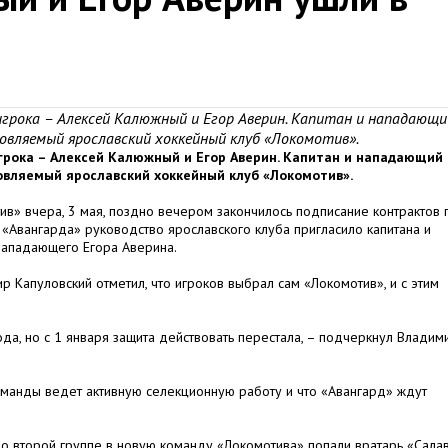
игрока – Алексей Калюжный и Егор Аверин. Капитан и нападающи
овляемый ярославский хоккейный клуб «Локомотив».
игрока – Алексей Калюжный и Егор Аверин. Капитан и нападающий
овляемый ярославский хоккейный клуб «Локомотив».
в» вчера, 3 мая, поздно вечером закончилось подписание контрактов 
 «Авангарда» руководство ярославского клуба пригласило капитана и
нападающего Егора Аверина.
Капуловский отметил, что игроков выбрал сам «Локомотив», и с этим
ода, но с 1 января защита действовать перестала, – подчеркнул Владим
оманды ведет активную селекционную работу и что «Авангард» ждут
о второй группе в новую команду «Локомотива» попали вратарь «Сала