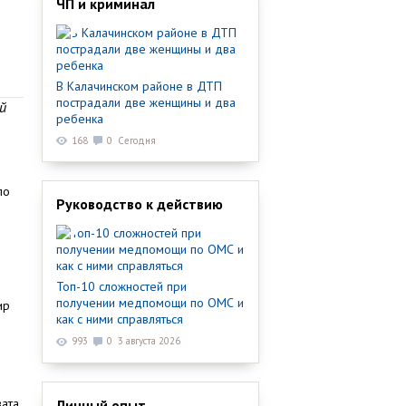
ЧП и криминал
В Калачинском районе в ДТП
пострадали две женщины и два
й
ребенка
168
0
Сегодня
по
Руководство к действию
Топ-10 сложностей при
получении медпомощи по ОМС и
ир
как с ними справляться
993
0
3 августа 2026
вата
Личный опыт