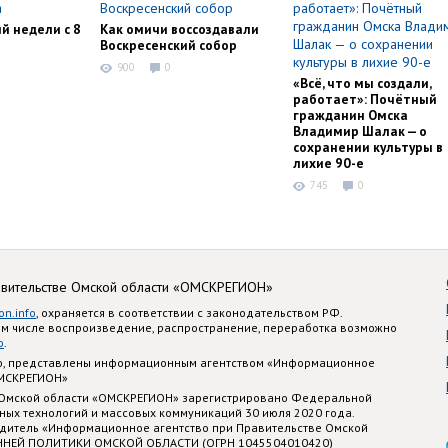
й недели с 8
Как омичи воссоздавали
Воскресенский собор
900
0
«Всё, что мы создали,
работает»: Почётный
гражданин Омска
Владимир Шалак — о
сохранении культуры в
лихие 90-е
745
0
авительстве Омской области «ОМСКРЕГИОН»
on.info
, охраняется в соответствии с законодательством РФ.
ом числе воспроизведение, распространение, переработка возможно
o
.
nfo, представлены информационным агентством «Информационное
ОМСКРЕГИОН»
 Омской области «ОМСКРЕГИОН» зарегистрировано Федеральной
ных технологий и массовых коммуникаций 30 июля 2020 года.
едитель «Информационное агентство при Правительстве Омской
ННЕЙ ПОЛИТИКИ ОМСКОЙ ОБЛАСТИ (ОГРН 1045504010420)