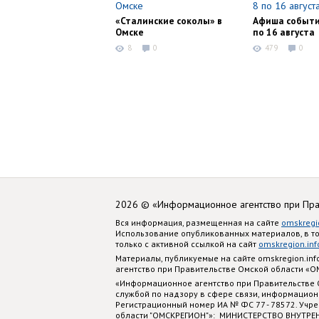
«Сталинские соколы» в
Афиша событи
Омске
по 16 августа
8
0
479
0
2026 © «Информационное агентство при Пр
Вся информация, размещенная на сайте
omskregi
Использование опубликованных материалов, в т
только с активной ссылкой на сайт
omskregion.inf
Материалы, публикуемые на сайте omskregion.i
агентство при Правительстве Омской области «
«Информационное агентство при Правительстве
службой по надзору в сфере связи, информацион
Регистрационный номер ИА № ФС 77 - 78572. Учр
области "ОМСКРЕГИОН"»: МИНИСТЕРСТВО ВНУТРЕ