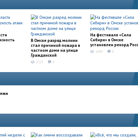
асти
На фестивале «Сила
асность
Сибири» в Омске
В Омске разряд молнии
установлен рекорд Рос
стал причиной пожара в
частном доме на улице
1683
0
Гражданской
2123
0
дежи