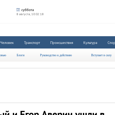
суббота
8 августа,
10:02:18
Человек
Транспорт
Происшествия
Культура
Спор
рвью
Блоги
Руководство к действию
Вступает в силу
й и Егор Аверин ушли в