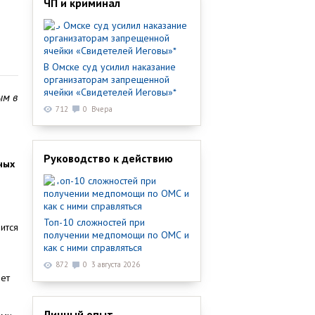
ЧП и криминал
В Омске суд усилил наказание
организаторам запрещенной
ячейки «Свидетелей Иеговы»*
ым в
712
0
Вчера
Руководство к действию
ных
Топ-10 сложностей при
ится
получении медпомощи по ОМС и
как с ними справляться
872
0
3 августа 2026
дет
Личный опыт