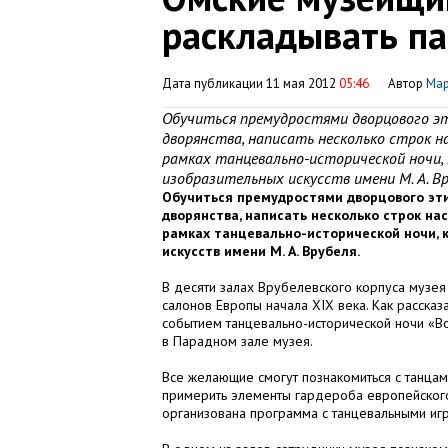
раскладывать п
Дата публикации 11 мая 2012
05:46
Автор
Мар
Обучиться премудростями дворцового эт
дворянства, написать несколько строк 
рамках танцевально-исторической ночи,
изобразительных искусств имени М. А. Вр
Обучиться премудростями дворцового эти
дворянства, написать несколько строк н
рамках танцевально-исторической ночи, 
искусств имени М. А. Врубеля.
В десяти залах Врубелевского корпуса музея
салонов Европы начала XIX века. Как расска
событием танцевально-исторической ночи «Во
в Парадном зале музея.
Все желающие смогут познакомиться с танцам
примерить элементы гардероба европейского
организована программа с танцевальными игр