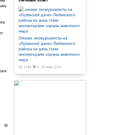
ами
нать
ила
от
Омские экожурналисты на
«Лузинской даче» Любинского
района на день стали
инспекторами охраны животного
мира
1644
0
29 июля 2026
узея
©