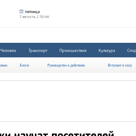
пятница
7 августа,
2:30:46
Человек
Транспорт
Происшествия
Культура
Спор
рвью
Блоги
Руководство к действию
Вступает в силу
и научат посетителей