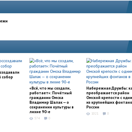
дежи
ссоздавали
й собор
«Всё, что мы создали,
Набережная Дружбы: к
работает»: Почётный
преображается район
гражданин Омска
Омской крепости с одн
Владимир Шалак — о
из крупнейших фонтано
сохранении культуры в
России
лихие 90-е
1021
0
574
0