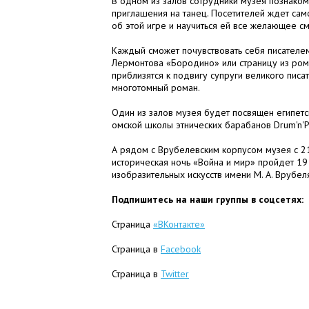
В одном из залов сотрудники музея познаком
приглашения на танец. Посетителей ждет сам
об этой игре и научиться ей все желающее с
Каждый сможет почувствовать себя писателем
Лермонтова «Бородино» или страницу из рома
приблизятся к подвигу супруги великого писа
многотомный роман.
Один из залов музея будет посвящен египет
омской школы этнических барабанов Drum'n'P
А рядом с Врубелевским корпусом музея с 21
историческая ночь «Война и мир» пройдет 19
изобразительных искусств имени М. А. Врубеля 
Подпишитесь на наши группы в соцсетях:
Страница
«ВКонтакте»
Страница в
Facebook
Страница в
Twitter