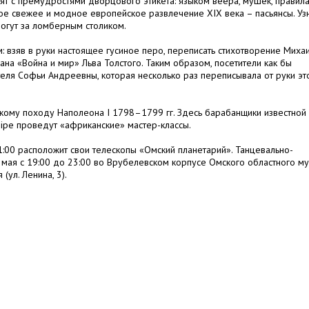
ят с премудростями дворцового этикета: языком веера, мушек, правил
ое свежее и модное европейское развлечение XIX века – пасьянсы. Уз
могут за ломберным столиком.
: взяв в руки настоящее гусиное перо, переписать стихотворение Миха
на «Война и мир» Льва Толстого. Таким образом, посетители как бы
теля Софьи Андреевны, которая несколько раз переписывала от руки эт
скому походу Наполеона I 1798–1799 гг. Здесь барабанщики известной
ipe проведут «африканские» мастер-классы.
:00 расположит свои телескопы «Омский планетарий». Танцевально-
 мая с 19:00 до 23:00 во Врубелевском корпусе Омского областного м
(ул. Ленина, 3).