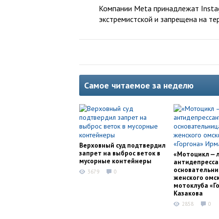
Компании Meta принадлежат Instag
экстремистской и запрещена на те
Самое читаемое за неделю
Верховный суд подтвердил
запрет на выброс веток в
«Мотоцикл — 
мусорные контейнеры
антидепресса
основательни
3679
0
женского омс
мотоклуба «Г
Казакова
2858
0