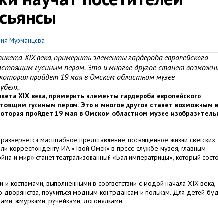
асьянсы
ия Мурманцева
икета XIX века, примерить элементы гардероба европейского
настоящим гусиным пером. Это и многое другое станет возможн
 которая пройдет 19 мая в Омском областном музее
убеля.
кета XIX века, примерить элементы гардероба европейского
астоящим гусиным пером. Это и многое другое станет возможным в
которая пройдет 19 мая в Омском областном музее изобразитель
 развернется масштабное представление, посвященное жизни светских
зали корреспонденту ИА «Твой Омск» в пресс-службе музея, главным
йна и мир» станет театрализованный «Бал императрицы», который состо
и и костюмами, выполненными в соответствии с модой начала XIX века,
 дворянства, поучиться модным контрдансам и полькам. Для детей бу
ами: жмурками, ручейками, догонялками.