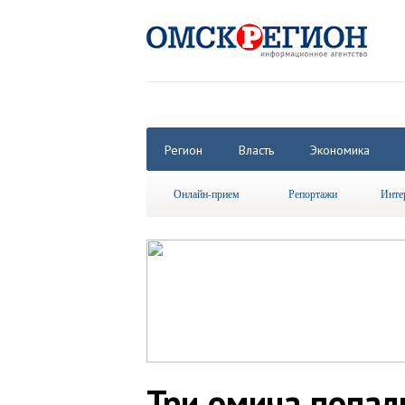
Регион
Власть
Экономика
Онлайн-прием
Репортажи
Инте
Три омича попал