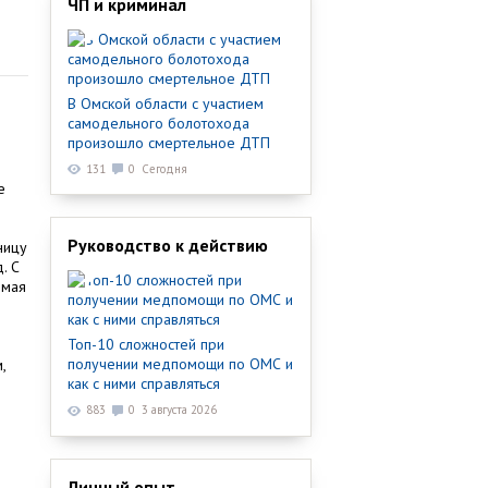
ЧП и криминал
В Омской области с участием
самодельного болотохода
произошло смертельное ДТП
131
0
Сегодня
е
Руководство к действию
ницу
. С
 мая
Топ-10 сложностей при
получении медпомощи по ОМС и
,
как с ними справляться
883
0
3 августа 2026
Личный опыт