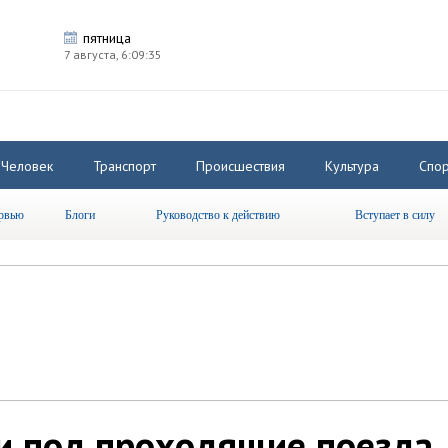
пятница
7 августа,
6:09:36
Человек
Транспорт
Происшествия
Культура
Спор
рвью
Блоги
Руководство к действию
Вступает в силу
и под проходящие поезда