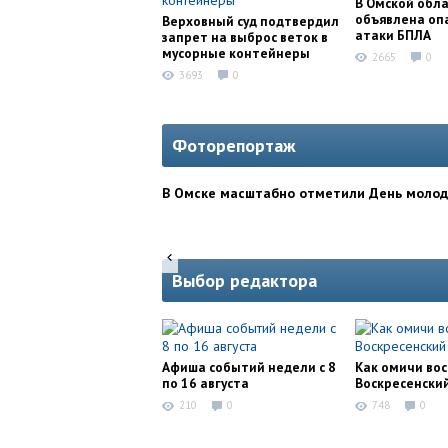
В Омской обл
объявлена оп
Верховный суд подтвердил
атаки БПЛА
запрет на выброс веток в
мусорные контейнеры
2665
0
3693
0
Фоторепортаж
В Омске масштабно отметили День моло
Выбор редактора
Афиша событий недели с 8
Как омичи во
по 16 августа
Воскресенски
210
0
748
0