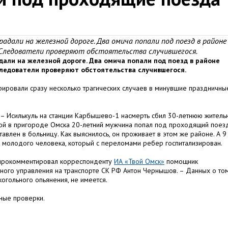
дали на железной дороге. Два омича попали под поезд в районе
. Следователи проверяют обстоятельства случившегося.
али на железной дороге. Два омича попали под поезд в районе
Следователи проверяют обстоятельства случившегося.
рировали сразу несколько трагических случаев в минувшие праздничны
 Исилькуль на станции Карбышево-1 насмерть сбил 30-летнюю житель
ой в пригороде Омска 20-летний мужчина попал под проходящий поезд
влен в больницу. Как выяснилось, он проживает в этом же районе. А 9
а молодого человека, который с переломами ребер госпитализирован.
– прокомментировал корреспонденту
ИА «Твой Омск»
помощник
ного управления на транспорте СК РФ Антон Чернышов. – Данных о том
огольного опьянения, не имеется.
ные проверки.