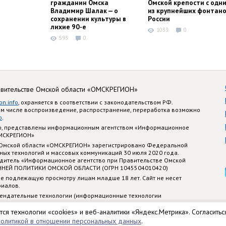
гражданин Омска
Омской крепости с одн
Владимир Шалак — о
из крупнейших фонтано
сохранении культуры в
России
лихие 90-е
1033
0
593
0
авительстве Омской области «ОМСКРЕГИОН»
on.info
, охраняется в соответствии с законодательством РФ.
ом числе воспроизведение, распространение, переработка возможно
o
.
nfo, представлены информационным агентством «Информационное
ОМСКРЕГИОН»
 Омской области «ОМСКРЕГИОН» зарегистрировано Федеральной
ных технологий и массовых коммуникаций 30 июля 2020 года.
едитель «Информационное агентство при Правительстве Омской
ННЕЙ ПОЛИТИКИ ОМСКОЙ ОБЛАСТИ (ОГРН 1045504010420)
е подлежащую просмотру лицам младше 18 лет. Сайт не несет
риалов.
ендательные технологии (информационные технологии
стематизации и анализа сведений, относящихся к предпочтениям
 территории Российской Федерации)
тся технологии «cookies» и веб-аналитики «Яндекс.Метрика». Согласитьс
политикой в отношении персональных данных
.