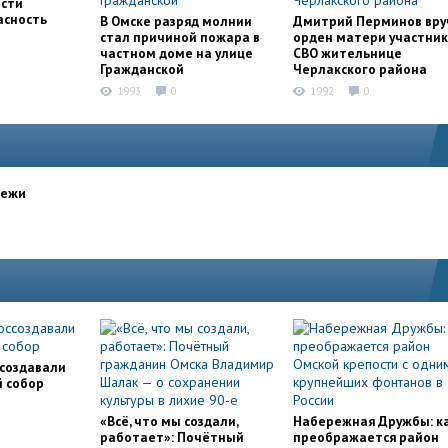
асти
асность
В Омске разряд молнии
Дмитрий Перминов вру
стал причиной пожара в
орден матери участни
частном доме на улице
СВО жительнице
Гражданской
Черлакского района
1993
0
1992
0
дежи
ссоздавали
й собор
«Всё, что мы создали,
Набережная Дружбы: к
работает»: Почётный
преображается район