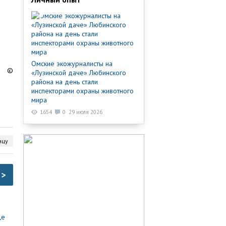
Омские экожурналисты на
©
«Лузинской даче» Любинского
района на день стали
инспекторами охраны животного
мира
1654
0
29 июля 2026
ицу
>