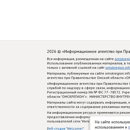
2026 © «Информационное агентство при Пр
Вся информация, размещенная на сайте
omskregi
Использование опубликованных материалов, в т
только с активной ссылкой на сайт
omskregion.inf
Материалы, публикуемые на сайте omskregion.i
агентство при Правительстве Омской области «
«Информационное агентство при Правительстве
службой по надзору в сфере связи, информацион
Регистрационный номер ИА № ФС 77 - 78572. Учр
области "ОМСКРЕГИОН"»: МИНИСТЕРСТВО ВНУТРЕ
Материалы сайта могут содержать информацию, н
ответственности за содержание рекламных мате
На информационном ресурсе применяются реком
предоставления информации на основе сбора, си
пользователей сети "Интернет", находящихся на
На сайте использую
использованием и
Веб-студия "Welcome!"