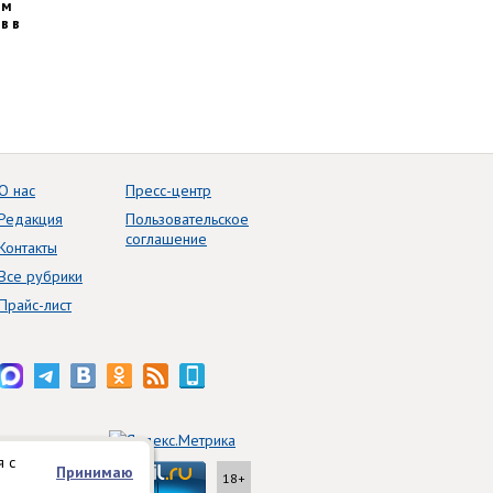
им
в в
О нас
Пресс-центр
Редакция
Пользовательское
соглашение
Контакты
Все рубрики
Прайс-лист
я с
Принимаю
18+