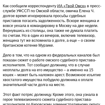
Как сообщили корреспонденту
ИА «Твой Омск»
в пресс-
службе УФССП по Омской области, омичка Елена Ч.
долгое время игнорировала просьбы судебных
приставов погасить задолженность. Вскоре женщина и
вовсе уехала в командировку в Москву на две недели.
Вернувшись из столицы, она также не думала платить
по счетам. Но в один из вечеров, включив телевизор,
женщина тут же вспомнила о долге, а еще – о своем
британском котенке Мурзике.
Дело в том, что на одном из федеральных каналов был
показан сюжет о работе омского судебного пристава-
исполнителя. Тот сообщил должнику, что в случае
неоплаты долга на его имущество – а именно на 15
кошек – может быть наложен арест. Возможное изъятие
хвостатого имущества побудило должника к оплате
значительной части долга на месте.
Этот факт потряс должницу. Кроме этого, она узнала в
герое телевизионного сюжета судебного пристава-
исполнителя по Кировскому административному округу