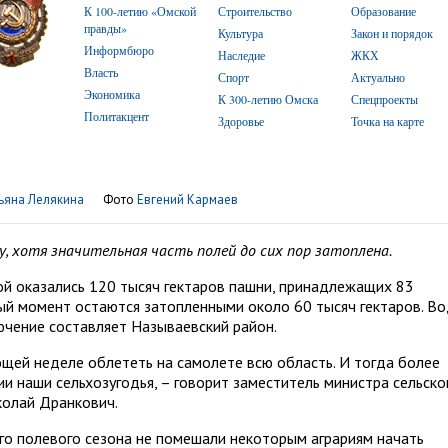
К 100-летию «Омской
Строительство
Образование
правды»
Культура
Закон и порядок
Информбюро
Наследие
ЖКХ
Власть
Спорт
Актуально
Экономика
К 300-летию Омска
Спецпроекты
Политакцент
Здоровье
Точка на карте
ьяна Лелякина
Фото
Евгений Кармаев
у, хотя значительная часть полей до сих пор затоплена.
й оказались 120 тысяч гектаров пашни, принадлежащих 83
ый момент остаются затопленными около 60 тысяч гектаров. В
ючение составляет Называевский район.
щей неделе облететь на самолете всю область. И тогда более
ии наши сельхозугодья, – говорит заместитель министра сельско
колай Дранкович.
о полевого сезона не помешали некоторым аграриям начать