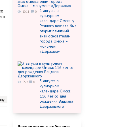
ее
1 августа в
1011
0
культурном
я к
календаре Омска: у
Речного вокзала был
открыт памятный
знак основателям
города Омска –
монумент
«Держава»
3 августа в
659
0
культурном
календаре Омска:
116 лет со дня
ицу
рождения Вацлава
Дворжецкого
Руководство к действию