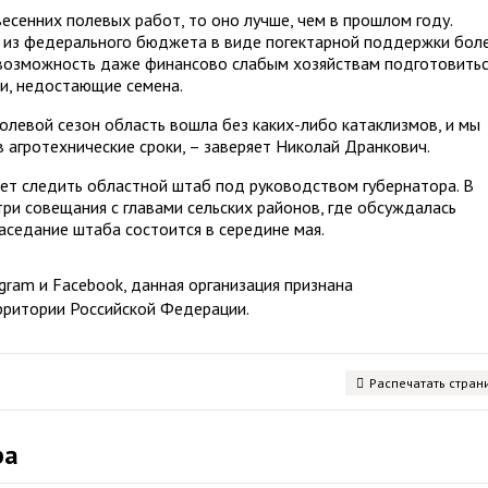
весенних полевых работ, то оно лучше, чем в прошлом году.
 из федерального бюджета в виде погектарной поддержки бол
 возможность даже финансово слабым хозяйствам подготовитьс
ти, недостающие семена.
полевой сезон область вошла без каких-либо катаклизмов, и мы
 агротехнические сроки, – заверяет Николай Дранкович.
дет следить областной штаб под руководством губернатора. В
и совещания с главами сельских районов, где обсуждалась
аседание штаба состоится в середине мая.
ram и Facebook, данная организация признана
рритории Российской Федерации.
Распечатать стран
ра