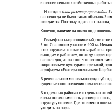
весенние сельскохозяйственные работы 
– И сегодня (
наш разговор происходил 5 
нас никогда не было таких объемов. Зем
ожидается. Поэтому ждать нет смысла, –
Конечно, наличие на полях подтопленны
– Рельефных микропонижений, где стоит 
5 до 7 на одном участке в 400 га. Меха
этих «кружев» снижается выработка, про
выходим и работаем, по ходу корректир
напоследок, из-за того, что сегодня та
скороспелыми культурами: гречихой, про
агрофирмы «Екатеринославская» Шербак
В региональном минсельхозпроде убежде
существенного снижения количества пос
В отдельных районах и отдельных хозяйс
всеми остальными есть договоренность,
структуру посевов. Где-то вместо пшениц
уходить на пары.