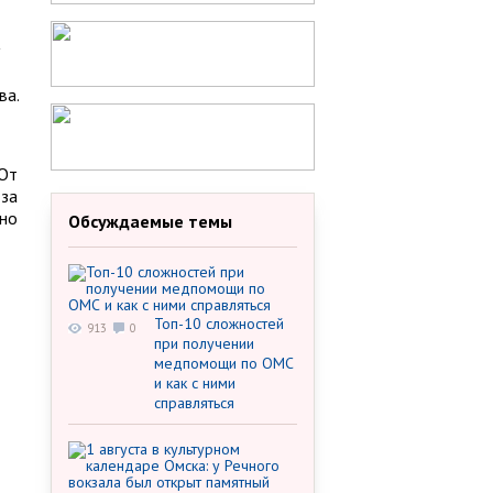
ва.
 От
-за
вно
Обсуждаемые темы
Топ-10 сложностей
913
0
при получении
медпомощи по ОМС
и как с ними
справляться