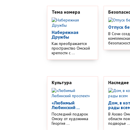
Тема номера
Безопасн
Отпуск бе
Набережная
В Сочи соз
Дружбы
комплексная
безопасности
Как преображается
пространство Омской
крепости с ...
Культура
Наследие
«Любимый
Дом, в ко
Любинский ...
рады все
Последний подарок
В Азово Ом
Омску от художника
области поя
Георгия ...
подворье ..