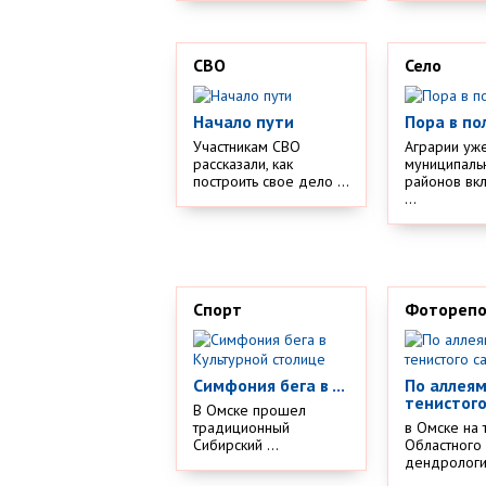
СВО
Село
Начало пути
Пора в по
Участникам СВО
Аграрии уж
рассказали, как
муниципаль
построить свое дело ...
районов вк
...
Спорт
Фотореп
Симфония бега в ...
По аллея
тенистого
В Омске прошел
традиционный
в Омске на 
Сибирский ...
Областного
дендрологич