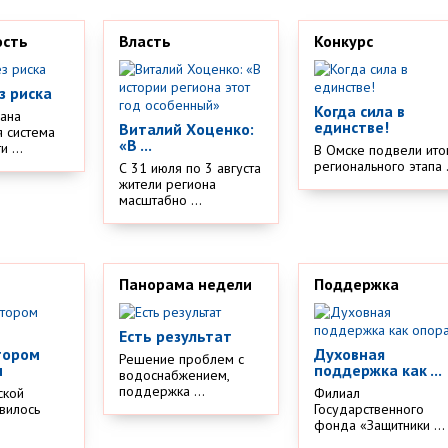
ость
Власть
Конкурс
з риска
Когда сила в
дана
единстве!
Виталий Хоценко:
 система
«В ...
 ...
В Омске подвели ито
регионального этапа .
С 31 июля по 3 августа
жители региона
масштабно ...
Панорама недели
Поддержка
Есть результат
тором
Духовная
Решение проблем с
м
поддержка как ...
водоснабжением,
поддержка ...
ской
Филиал
вилось
Государственного
.
фонда «Защитники ...