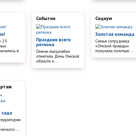
Событие
Социум
ля!
Золотая команда
Праздник всего
е 25
Семья сотрудника
региона
ных
«Омской правды»
лючились в
получила золотые ...
Омичи масштабно
отметили День Омской
области и ...
ортаж
м
 сада
территории
еского ...