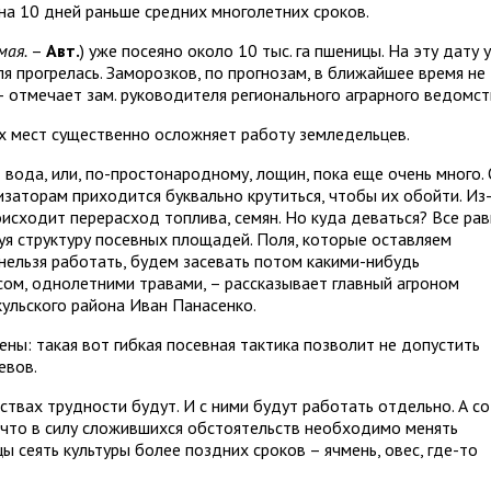
на 10 дней раньше средних многолетних сроков.
мая.
–
Авт.
) уже посеяно около 10 тыс. га пшеницы. На эту дату у
ля прогрелась. Заморозков, по прогнозам, в ближайшее время не
 отмечает зам. руководителя регионального аграрного ведомст
х мест существенно осложняет работу земледельцев.
вода, или, по-простонародному, лощин, пока еще очень много.
низаторам приходится буквально крутиться, чтобы их обойти. Из
исходит перерасход топлива, семян. Но куда деваться? Все ра
уя структуру посевных площадей. Поля, которые оставляем
м нельзя работать, будем засевать потом какими-нибудь
сом, однолетними травами, – рассказывает главный агроном
ульского района Иван Панасенко.
ны: такая вот гибкая посевная тактика позволит не допустить
евов.
твах трудности будут. И с ними будут работать отдельно. А со
 что в силу сложившихся обстоятельств необходимо менять
ы сеять культуры более поздних сроков – ячмень, овес, где-то