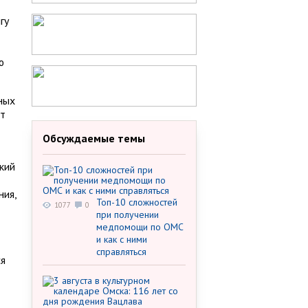
гу
ю
ных
ет
Обсуждаемые темы
кий
ния,
Топ-10 сложностей
1077
0
при получении
медпомощи по ОМС
и как с ними
справляться
ся