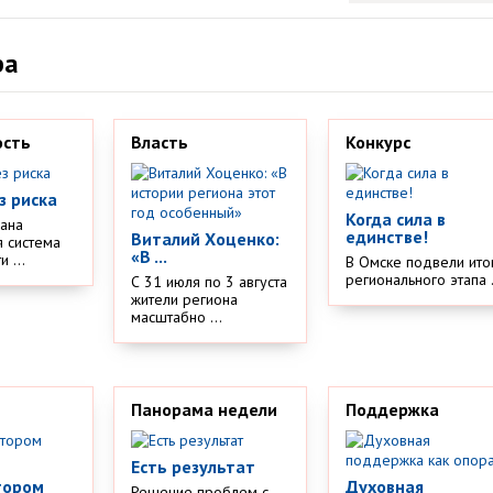
ра
ость
Власть
Конкурс
з риска
Когда сила в
дана
единстве!
Виталий Хоценко:
 система
«В ...
 ...
В Омске подвели ито
регионального этапа .
С 31 июля по 3 августа
жители региона
масштабно ...
Панорама недели
Поддержка
Есть результат
тором
Духовная
Решение проблем с