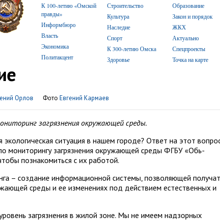
К 100-летию «Омской
Строительство
Образование
правды»
Культура
Закон и порядок
Информбюро
Наследие
ЖКХ
Власть
Спорт
Актуально
Экономика
К 300-летию Омска
Спецпроекты
Политакцент
Здоровье
Точка на карте
ие
гений Орлов
Фото
Евгений Кармаев
мониторинг загрязнения окружающей среды.
 экологическая ситуация в нашем городе? Ответ на этот вопро
по мониторингу загрязнения окружающей среды ФГБУ «Обь-
чтобы познакомиться с их работой.
нга – создание информационной системы, позволяющей получа
ужающей среды и ее изменениях под действием естественных и
уровень загрязнения в жилой зоне. Мы не имеем надзорных