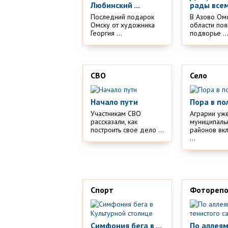
Любинский ...
рады все
Последний подарок
В Азово Ом
Омску от художника
области поя
Георгия ...
подворье ..
СВО
Село
Начало пути
Пора в по
Участникам СВО
Аграрии уж
рассказали, как
муниципаль
построить свое дело ...
районов вк
...
Спорт
Фотореп
Симфония бега в ...
По аллея