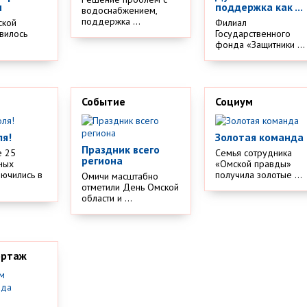
м
поддержка как ...
водоснабжением,
поддержка ...
ской
Филиал
вилось
Государственного
.
фонда «Защитники ...
Событие
Социум
ля!
Золотая команда
Праздник всего
е 25
Семья сотрудника
региона
ных
«Омской правды»
лючились в
получила золотые ...
Омичи масштабно
отметили День Омской
области и ...
ортаж
м