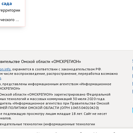
 сада
территории
еского ...
авительстве Омской области «ОМСКРЕГИОН»
on.info
, охраняется в соответствии с законодательством РФ.
ом числе воспроизведение, распространение, переработка возможно
o
.
nfo, представлены информационным агентством «Информационное
ОМСКРЕГИОН»
 Омской области «ОМСКРЕГИОН» зарегистрировано Федеральной
ных технологий и массовых коммуникаций 30 июля 2020 года.
едитель «Информационное агентство при Правительстве Омской
ННЕЙ ПОЛИТИКИ ОМСКОЙ ОБЛАСТИ (ОГРН 1045504010420)
е подлежащую просмотру лицам младше 18 лет. Сайт не несет
риалов.
ендательные технологии (информационные технологии
стематизации и анализа сведений, относящихся к предпочтениям
 территории Российской Федерации)