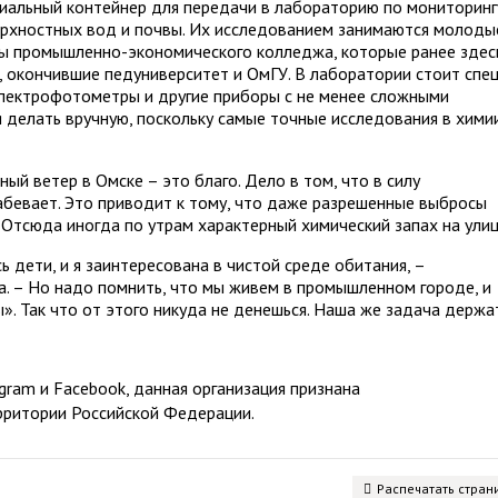
иальный контейнер для передачи в лабораторию по мониторинг
ерхностных вод и почвы. Их исследованием занимаются молоды
цы промышленно-экономического колледжа, которые ранее здес
, окончившие педуниверситет и ОмГУ. В лаборатории стоит спе
 спектрофотометры и другие приборы с не менее сложными
я делать вручную, поскольку самые точные исследования в хими
ный ветер в Омске – это благо. Дело в том, что в силу
абевает. Это приводит к тому, что даже разрешенные выбросы
 Отсюда иногда по утрам характерный химический запах на улиц
сь дети, и я заинтересована в чистой среде обитания, –
. – Но надо помнить, что мы живем в промышленном городе, и
ы». Так что от этого никуда не денешься. Наша же задача держа
ram и Facebook, данная организация признана
рритории Российской Федерации.
Распечатать стран