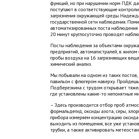
функций, но при нарушении норм ПДК да
поступают в соответствующие контролир
загрязнения окружающей среды Надежда 
государственной сети наблюдения. Поми
автоматизированных поста наблюдения н
20 минут круглосуточно проводят наблю
Посты наблюдения за объектами окружа
предприятий, автомагистралей, в жилом 
пробы воздуха на 16 загрязняющих веще
химический анализ.
Мы побывали на одном из таких постов
павильон с флюгером наверху. Пройдешь
Подберезкина с трудом открывает тяже
где установлены какие-то непонятные м
– Здесь производится отбор проб атмос
формальдегид, оксиды азота, серы, хло
прибора измеряем концентрацию оксида 
выходить из помещения, все уже устано
трубки, а также активировать метеостан