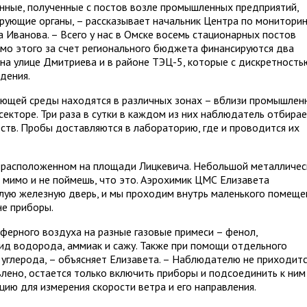
нные, полученные с постов возле промышленных предприятий,
ующие органы, – рассказывает начальник Центра по мониторин
Иванова. – Всего у нас в Омске восемь стационарных постов
мо этого за счет регионального бюджета финансируются два
а улице Дмитриева и в районе ТЭЦ-5, которые с дискретность
дения.
ющей среды находятся в различных зонах – вблизи промышлен
секторе. Три раза в сутки в каждом из них наблюдатель отбира
ств. Пробы доставляются в лабораторию, где и проводится их
, расположенном на площади Лицкевича. Небольшой металличес
 мимо и не поймешь, что это. Аэрохимик ЦМС Елизавета
лую железную дверь, и мы проходим внутрь маленького помеще
не приборы.
ферного воздуха на разные газовые примеси – фенол,
рид водорода, аммиак и сажу. Также при помощи отдельного
углерода, – объясняет Елизавета. – Наблюдателю не приходит
влено, остается только включить приборы и подсоединить к ним
цию для измерения скорости ветра и его направления.