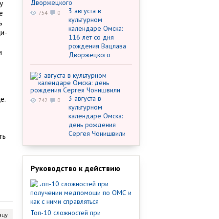
у
3 августа в
е
754
0
культурном
ь
календаре Омска:
ци-
116 лет со дня
рождения Вацлава
и
Дворжецкого
е.
3 августа в
742
0
культурном
календаре Омска:
день рождения
Сергея Чонишвили
ть
Руководство к действию
Топ-10 сложностей при
ицу