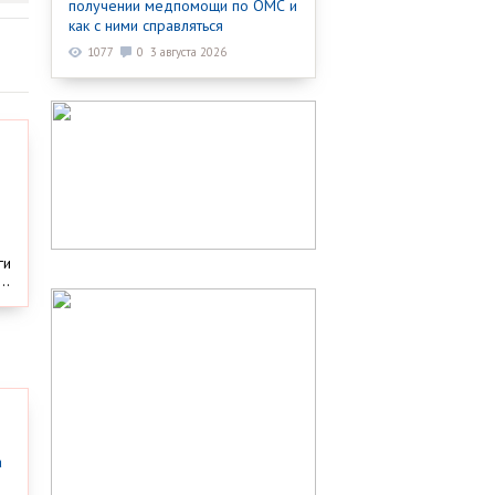
получении медпомощи по ОМС и
как с ними справляться
1077
0
3 августа 2026
ги
..