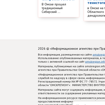
тенистого
В Омске прошел
традиционный
в Омске на 
Сибирский ...
Областного
дендрологич
2026 © «Информационное агентство при Пр
Вся информация, размещенная на сайте
omskregi
Использование опубликованных материалов, в т
только с активной ссылкой на сайт
omskregion.inf
Материалы, публикуемые на сайте omskregion.i
агентство при Правительстве Омской области «
«Информационное агентство при Правительстве
службой по надзору в сфере связи, информацион
Регистрационный номер ИА № ФС 77 - 78572. Учр
области "ОМСКРЕГИОН"»: МИНИСТЕРСТВО ВНУТРЕ
Материалы сайта могут содержать информацию, н
ответственности за содержание рекламных мате
На информационном ресурсе применяются реком
предоставления информации на основе сбора, си
пользователей сети "Интернет", находящихся на