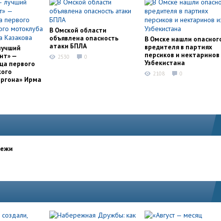
В Омской области
объявлена опасность
В Омске нашли опасног
атаки БПЛА
вредителя в партиях
лучший
персиков и нектаринов 
нт» —
2530
0
Узбекистана
ца первого
кого
2108
0
оргона» Ирма
дежи