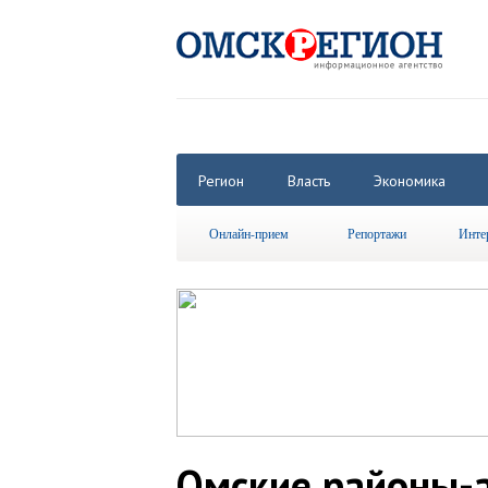
Регион
Власть
Экономика
Онлайн-прием
Репортажи
Инте
Омские районы-