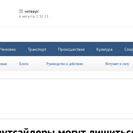
четверг
6 августа,
2:32:13
Человек
Транспорт
Происшествия
Культура
Спор
рвью
Блоги
Руководство к действию
Вступает в силу
аутсайдеры могут лишитьс