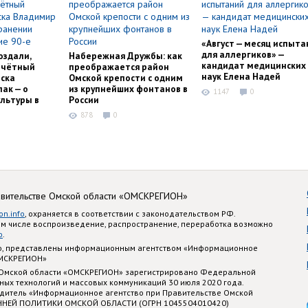
«Август — месяц испыта
для аллергиков» —
оздали,
Набережная Дружбы: как
кандидат медицинских
очётный
преображается район
наук Елена Надей
ска
Омской крепости с одним
ак — о
из крупнейших фонтанов в
1147
0
льтуры в
России
878
0
авительстве Омской области «ОМСКРЕГИОН»
on.info
, охраняется в соответствии с законодательством РФ.
ом числе воспроизведение, распространение, переработка возможно
o
.
nfo, представлены информационным агентством «Информационное
ОМСКРЕГИОН»
 Омской области «ОМСКРЕГИОН» зарегистрировано Федеральной
ных технологий и массовых коммуникаций 30 июля 2020 года.
едитель «Информационное агентство при Правительстве Омской
ННЕЙ ПОЛИТИКИ ОМСКОЙ ОБЛАСТИ (ОГРН 1045504010420)