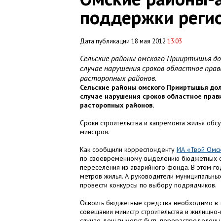
поддержки реги
Дата публикации 18 мая 2012
13:03
Сельские районы омского Прииртышья дол
случае нарушения сроков областное пра
расторопных районов.
Сельские районы омского Прииртышья долж
случае нарушения сроков областное прав
расторопных районов.
Сроки строительства и капремонта жилья обс
минстроя.
Как сообщили корреспонденту
ИА «Твой Омс
по своевременному выделению бюджетных сре
переселения из аварийного фонда. В этом го
метров жилья. А руководители муниципальны
провести конкурсы по выбору подрядчиков.
Освоить бюджетные средства необходимо в т
совещании министр строительства и жилищно-
случае деньги могут быть перераспределены