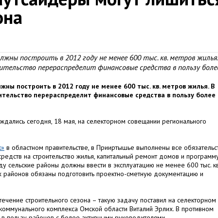
она
жны построить в 2012 году не менее 600 тыс. кв. метров жилья.
вительство перераспределит финансовые средства в пользу боле
ны построить в 2012 году не менее 600 тыс. кв. метров жилья. В
ительство перераспределит финансовые средства в пользу более
уждались сегодня, 18 мая, на селекторном совещании регионального
к»
в областном правительстве, в Прииртышье выполнены все обязательс
дств на строительство жилья, капитальный ремонт домов и программ
ду сельские районы должны ввести в эксплуатацию не менее 600 тыс. кв
х районов обязаны подготовить проектно-сметную документацию и
ечение строительного сезона – такую задачу поставил на селекторном
коммунального комплекса Омской области Виталий Эрлих. В противном
 в пользу районов с более активными руководителями.