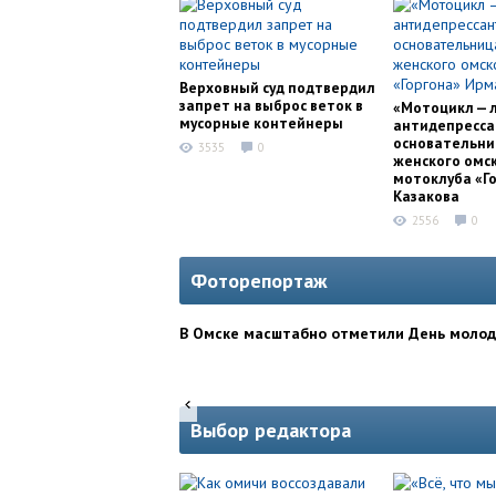
Верховный суд подтвердил
запрет на выброс веток в
«Мотоцикл — 
мусорные контейнеры
антидепресса
основательни
3535
0
женского омс
мотоклуба «Г
Казакова
2556
0
Фоторепортаж
В Омске масштабно отметили День моло
Выбор редактора