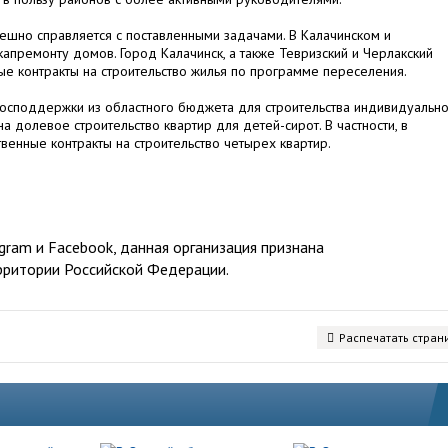
ешно справляется с поставленными задачами. В Калачинском и
апремонту домов. Город Калачинск, а также Тевризский и Черлакский
е контракты на строительство жилья по программе переселения.
господдержки из областного бюджета для строительства индивидуальн
а долевое строительство квартир для детей-сирот. В частности, в
енные контракты на строительство четырех квартир.
ram и Facebook, данная организация признана
рритории Российской Федерации.
Распечатать стран