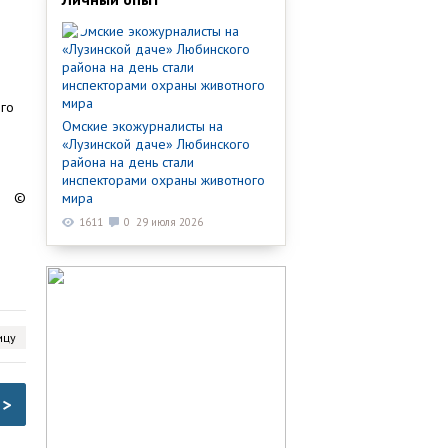
ого
Омские экожурналисты на
«Лузинской даче» Любинского
района на день стали
инспекторами охраны животного
©
мира
1611
0
29 июля 2026
ицу
>