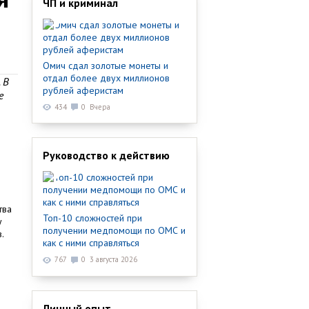
ЧП и криминал
Омич сдал золотые монеты и
отдал более двух миллионов
 В
рублей аферистам
е
434
0
Вчера
Руководство к действию
тва
Топ-10 сложностей при
у
получении медпомощи по ОМС и
.
как с ними справляться
767
0
3 августа 2026
Личный опыт