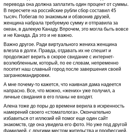
перевода она должна заплатить один процент от суммы.
В пересчете на российские рубли сбор составил 45
тысяч. Побегав по знакомым и обзвонив друзей,
женщина набрала требуемую сумму и отправила за
океан, в далекую Канаду. Впрочем, это могла быть вовсе
и не Канада. Да это и не важно.
Важно другое. Ради виртуального жениха женщина
влезла в долги. Правда, отдавать их не спешит и
продолжает верить в скорое свидание с интернет-
возлюбленным, который, по ее словам, непременно
посетит наш славный город после завершения своей
загранкомандировки.
А мне почему-то кажется, что наивная дама надеется
напрасно. Все, что можно, «жених» уже получил, а
личные свидания в его планы не входят.
Алена тоже до поры до времени верила в искренность
намерений своего «стоматолога». Окончательно
избавиться от иллюзий ей помог еще один сайт
знакомств, где она увидела его фото. Но уже под другой
фамилией, с другими местом жительства и профессией.