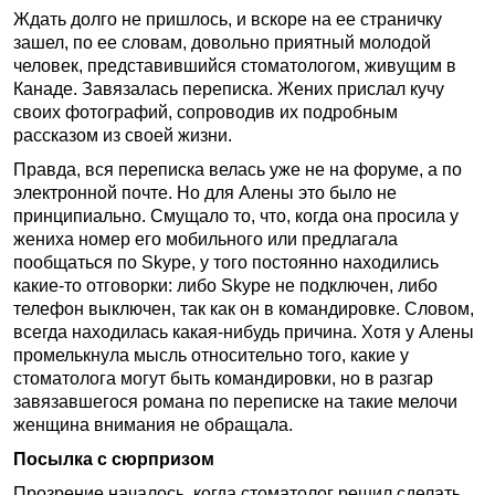
Ждать долго не пришлось, и вскоре на ее страничку
зашел, по ее словам, довольно приятный молодой
человек, представившийся стоматологом, живущим в
Канаде. Завязалась переписка. Жених прислал кучу
своих фотографий, сопроводив их подробным
рассказом из своей жизни.
Правда, вся переписка велась уже не на форуме, а по
электронной почте. Но для Алены это было не
принципиально. Смущало то, что, когда она просила у
жениха номер его мобильного или предлагала
пообщаться по Skype, у того постоянно находились
какие-то отговорки: либо Skype не подключен, либо
телефон выключен, так как он в командировке. Словом,
всегда находилась какая-нибудь причина. Хотя у Алены
промелькнула мысль относительно того, какие у
стоматолога могут быть командировки, но в разгар
завязавшегося романа по переписке на такие мелочи
женщина внимания не обращала.
Посылка с сюрпризом
Прозрение началось, когда стоматолог решил сделать