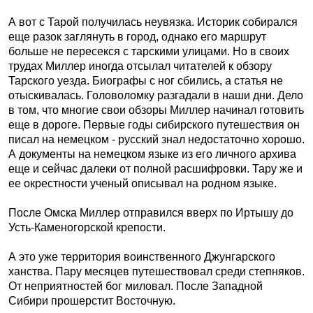
А вот с Тарой получилась неувязка. Историк собирался
еще разок заглянуть в город, однако его маршрут
больше не пересекся с тарскими улицами. Но в своих
трудах Миллер иногда отсылал читателей к обзору
Тарского уезда. Биографы с ног сбились, а статья не
отыскивалась. Головоломку разгадали в наши дни. Дело
в том, что многие свои обзоры Миллер начинал готовить
еще в дороге. Первые годы сибирского путешествия он
писал на немецком - русский знал недостаточно хорошо.
А документы на немецком языке из его личного архива
еще и сейчас далеки от полной расшифровки. Тару же и
ее окрестности ученый описывал на родном языке.
После Омска Миллер отправился вверх по Иртышу до
Усть-Каменогорской крепости.
А это уже территория воинственного Джунгарского
ханства. Пару месяцев путешествовал среди степняков.
От неприятностей бог миловал. После Западной
Сибири прошерстит Восточную.