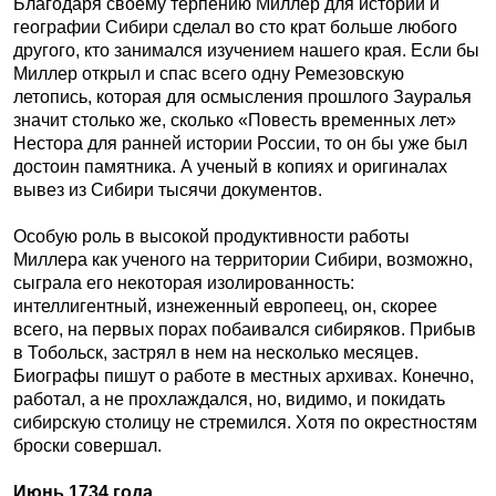
Благодаря своему терпению Миллер для истории и
географии Сибири сделал во сто крат больше любого
другого, кто занимался изучением нашего края. Если бы
Миллер открыл и спас всего одну Ремезовскую
летопись, которая для осмысления прошлого Зауралья
значит столько же, сколько «Повесть временных лет»
Нестора для ранней истории России, то он бы уже был
достоин памятника. А ученый в копиях и оригиналах
вывез из Сибири тысячи документов.
Особую роль в высокой продуктивности работы
Миллера как ученого на территории Сибири, возможно,
сыграла его некоторая изолированность:
интеллигентный, изнеженный европеец, он, скорее
всего, на первых порах побаивался сибиряков. Прибыв
в Тобольск, застрял в нем на несколько месяцев.
Биографы пишут о работе в местных архивах. Конечно,
работал, а не прохлаждался, но, видимо, и покидать
сибирскую столицу не стремился. Хотя по окрестностям
броски совершал.
Июнь 1734 года