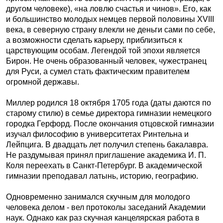
другом человеке), «на ловлю счастья и чинов». Его, как
и большинство молодых немцев первой половины XVIII
века, в северную страну влекли не деньги сами по себе,
а возможности сделать карьеру, приблизиться к
царствующим особам. Легендой той эпохи является
Бирон. Не очень образованный человек, чужестранец
для Руси, а сумел стать фактическим правителем
огромной державы.
Миллер родился 18 октября 1705 года (даты даются по
старому стилю) в семье директора гимназии немецкого
городка Герфорд. После окончания отцовской гимназии
изучал философию в университетах Ринтельна и
Лейпцига. В двадцать лет получил степень бакалавра.
Не раздумывая принял приглашение академика И. П.
Коля переехать в Санкт-Петербург. В академической
гимназии преподавал латынь, историю, географию.
Одновременно занимался скучным для молодого
человека делом - вел протоколы заседаний Академии
наук. Однако как раз скучная канцелярская работа в