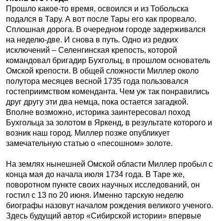
Прошло какое-то время, освоился и из Тобольска
подался в Тару. А вот после Тары его как прорвало.
Сплошная дорога. В очередном городе задерживался
на неделю-две. И снова в путь. Одно из редких
исключений – Селенгинская крепость, которой
командовал бригадир Бухгольц, в прошлом основатель
Омской крепости. В общей сложности Миллер около
полутора месяцев весной 1735 года пользовался
гостеприимством коменданта. Чем уж так понравились
друг другу эти два немца, пока остается загадкой.
Вполне возможно, историка заинтересовал поход
Бухгольца за золотом в Яркенд, в результате которого и
возник наш город. Миллер позже опубликует
замечательную статью о «песошном» золоте.
На землях нынешней Омской области Миллер пробыл с
конца мая до начала июля 1734 года. В Таре же,
поворотном пункте своих научных исследований, он
гостил с 13 по 20 июня. Именно тарскую неделю
биографы назовут началом рождения великого ученого.
Здесь будущий автор «Сибирской истории» впервые