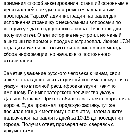
применил способ анкетирования, ставший основным в
десятилетней поездке по огромным зауральским
просторам. Тарской администрации направил для
исполнения страничку с несколькими вопросами по
истории уезда и содержанию архива. Через три дня
получил ответ. Ответ историка не устроил, но явный
выигрыш по времени продемонстрировал. Июнем 1734
года датируется не только появление нового метода
сбора информации, но начало его постоянного
оттачивания.
Заметив уважение русского человека к чинам, свои
анкеты стал дописывать строчкой «по имянному е. и. в.
указу», что в полной расшифровке звучит как «по
именному Ее императорского величества указу».
Дальше больше. Приспособился составлять опросник в
дороге. Едва проезжал городскую заставу, тут же
посылал гонца к местному начальству. Затем анкету
наловчился направлять дней за 10-15 до посещения
города. Получив ответ, проверял его, сверяясь с
документами.