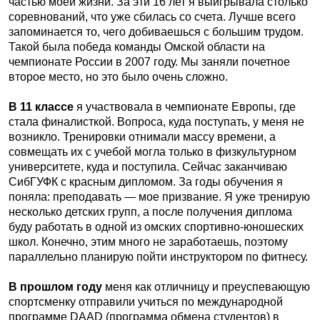
частью моей жизни. За эти 16 лет я выигрывала столько
соревнований, что уже сбилась со счета. Лучше всего
запоминается то, чего добиваешься с большим трудом.
Такой была победа команды Омской области на
чемпионате России в 2007 году. Мы заняли почетное
второе место, но это было очень сложно.
В 11 классе
я участвовала в чемпионате Европы, где
стала финалисткой. Вопроса, куда поступать, у меня не
возникло. Тренировки отнимали массу времени, а
совмещать их с учебой могла только в физкультурном
университете, куда и поступила. Сейчас заканчиваю
СибГУФК с красным дипломом. За годы обучения я
поняла: преподавать — мое призвание. Я уже тренирую
несколько детских групп, а после получения диплома
буду работать в одной из омских спортивно-юношеских
школ. Конечно, этим много не заработаешь, поэтому
параллельно планирую пойти инструктором по фитнесу.
В прошлом году
меня как отличницу и преуспевающую
спортсменку отправили учиться по международной
программе DAAD (программа обмена студентов) в