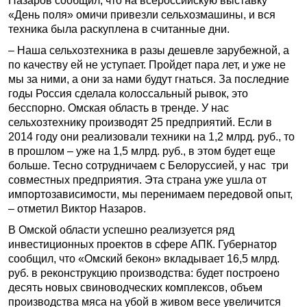
Назаров сообщил, что на всероссийскую выставку
«День поля» омичи привезли сельхозмашины, и вся
техника была раскуплена в считанные дни.
– Наша сельхозтехника в разы дешевле зарубежной, а
по качеству ей не уступает. Пройдет пара лет, и уже не
мы за ними, а они за нами будут гнаться. За последние
годы Россия сделала колоссальный рывок, это
бесспорно. Омская область в тренде. У нас
сельхозтехнику производят 25 предприятий. Если в
2014 году они реализовали техники на 1,2 млрд. руб., то
в прошлом – уже на 1,5 млрд. руб., в этом будет еще
больше. Тесно сотрудничаем с Белоруссией, у нас три
совместных предприятия. Эта страна уже ушла от
импортозависимости, мы перенимаем передовой опыт,
– отметил Виктор Назаров.
В Омской области успешно реализуется ряд
инвестиционных проектов в сфере АПК. Губернатор
сообщил, что «Омский бекон» вкладывает 16,5 млрд.
руб. в реконструкцию производства: будет построено
десять новых свиноводческих комплексов, объем
производства мяса на убой в живом весе увеличится