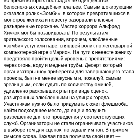
во время которых пострадал не один десяток
белоснежных свадебных платьев. Самым шокирующим
оказался ролик «Зомби», в котором превратившихся в
монстров жениха и невесту разорвали в клочья
разъяренные горожане. Мастер хоррора Альфред
Хичкок мог бы позавидовать! По результатам
зрительского голосования, впрочем, влюбленные
«зомби» уступили паре, снявшей ролик по легендарной
компьютерной игре «Марио». На пути к невесте жениху
предстояло пройти целый уровень с препятствиями:
через огонь, воду и медные трубы. Десерт, который
организаторы шоу приберегли для завершающего этапа
проекта, был не менее вкусным и, пожалуй, самым
зрелищным, если судить по количеству омичей,
удивленно раскрывших рты при виде сценок,
разыгранных влюбленными на улицах города.
Участникам нужно было придумать сюжет флешмоба,
найти подходящее место, да еще и получить
разрешение для его проведения у соответствующих
служб. Организаторы не стали ограничивать участников
в выборе тем для сценок, но задали им тон. В прямом
смысле слова. Каждая пара получила свой цвет —