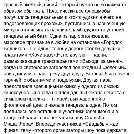
красный, желтый, синий, который нужно было каким-то
образом обыграть. Практически все флешмобы
получились танцевальными: кто-то удивил ничего не
подозревающих прохожих, пустившись в назначенную
минуту отплясывать на улице ламбаду, кто-то устроил
танцевальный батл. Одна из пар организовала
массовое признание в любви на остановке «Городок
Водников». По одну сторону дороги стояли девушки с
плакатами «Хочу замуж!», по другую — парни,
размахивающие транспарантами «Выходи за меня!».
Когда на светофоре загорелся пешеходный «зеленый»,
они двинулись навстречу друг другу. Встреча была очень
горячей: с объятиями и поцелуями. Другая пара
представила зрелищный мюзикл у одного из омских
киноклубов. Сначала на площадь выбежала невеста с
символом проекта — птицей, выкрашенной в
фиолетовый цвет, и начала танцевать одна. Потом
появились все остальные участники флешмоба и в
танце собрали слова «Реалити-шоу Свадьба
Миша+Лера». Впереди участников «Свадьбы» ждет
финал, тему которого организаторы шоу пока держат в