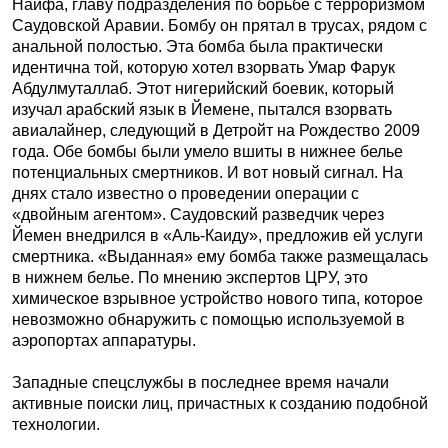
Наифа, главу подразделения по борьбе с терроризмом
Саудовской Аравии. Бомбу он прятал в трусах, рядом с
анальной полостью. Эта бомба была практически
идентична той, которую хотел взорвать Умар Фарук
Абдулмуталлаб. Этот нигерийский боевик, который
изучал арабский язык в Йемене, пытался взорвать
авиалайнер, следующий в Детройт на Рождество 2009
года. Обе бомбы были умело вшиты в нижнее белье
потенциальных смертников. И вот новый сигнал. На
днях стало известно о проведении операции с
«двойным агентом». Саудовский разведчик через
Йемен внедрился в «Аль-Каиду», предложив ей услуги
смертника. «Выданная» ему бомба также размещалась
в нижнем белье. По мнению экспертов ЦРУ, это
химическое взрывное устройство нового типа, которое
невозможно обнаружить с помощью используемой в
аэропортах аппаратуры.
Западные спецслужбы в последнее время начали
активные поиски лиц, причастных к созданию подобной
технологии.