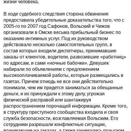
жизни человека.
В ходе судебного следствия сторона обвинения
предоставила убедительные доказательства того, что с
2005-го по 2007 год Сафонов, Вольский и Чижов
организовали в Омске весьма прибыльный бизнес по
оказанию интимных услуг. Под их руководством
действовало несколько самостоятельных групп, в
состав которых входили диспетчеры, принимавшие
заказы от клиентов, водители, развозившие «работниц»
по адресам, и сами «ночные бабочки». Девушек
набирали по объявлениям с предложением
высокооплачиваемой работы, которые размещались в
газетах. Причем отнюдь не все они действительно
понимали, чем им придется заниматься за обещанные
деньги, и их принуждали к этому делу, угрожая
физической расправой или шантажируя
распространением порочащей информации. Кроме того,
в структуру преступного сообщества входила и своя
служба безопасности, возглавляемая Вольским. Его
сотрудники разрешали конфликтные ситуации,
возникавшие на заказах, а также занимались розыском