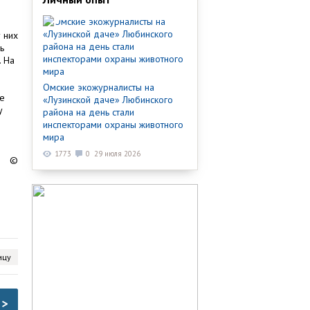
 них
ь
. На
Омские экожурналисты на
ие
«Лузинской даче» Любинского
у
района на день стали
и
инспекторами охраны животного
мира
1773
0
29 июля 2026
©
ицу
>