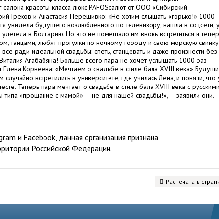
т салона красоты класса люкс PAFOSсалют от ООО «Сибирский
ий Греков и Анастасия Перешивко: «Не хотим слышать «горько!» 1000
стя увидела будущего возлюбленного по телевизору, нашла в соцсети, у
я улетела в Болгарию. Но это не помешало им вновь встретиться и тепер
м, танцами, любят прогулки по ночному городу и свою морскую свинку
а все ради идеальной свадьбы: спеть, станцевать и даже произнести без
Виталия Агабабяна! Больше всего пара не хочет услышать 1000 раз
и Елена Корнеева: «Мечтаем о свадьбе в стиле бала XVIII века» Будущ
случайно встретились в университете, где училась Лена, и поняли, что 
сте. Теперь пара мечтает о свадьбе в стиле бала XVIII века с русским
 типа «прощание с мамой» — не для нашей свадьбы!», — заявили они.
ram и Facebook, данная организация признана
рритории Российской Федерации.
Распечатать стран