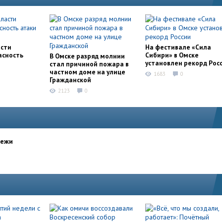
асти
На фестивале «Сила
асность
Сибири» в Омске
В Омске разряд молнии
установлен рекорд Рос
стал причиной пожара в
частном доме на улице
1683
0
Гражданской
2123
0
дежи