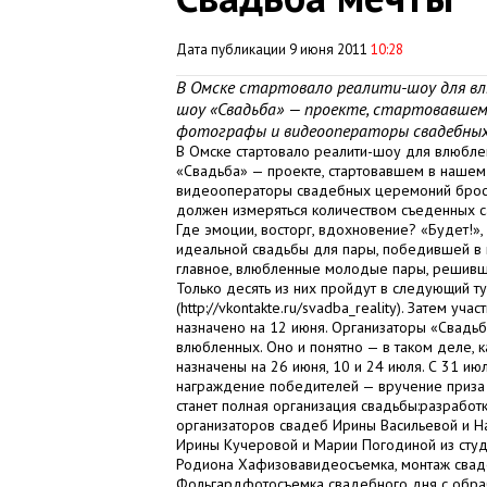
Дата публикации 9 июня 2011
10:28
В Омске стартовало реалити-шоу для влю
шоу «Свадьба» — проекте, стартовавшем 
фотографы и видеооператоры свадебных
В Омске стартовало реалити-шоу для влюблен
«Свадьба» — проекте, стартовавшем в нашем
видеооператоры свадебных церемоний броси
должен измеряться количеством съеденных са
Где эмоции, восторг, вдохновение? «Будет!»
идеальной свадьбы для пары, победившей в п
главное, влюбленные молодые пары, решившие
Только десять из них пройдут в следующий ту
(http://vkontakte.ru/svadba_reality). Затем у
назначено на 12 июня. Организаторы «Свадьб
влюбленных. Оно и понятно — в таком деле, к
назначены на 26 июня, 10 и 24 июля. С 31 июл
награждение победителей — вручение приза 
станет полная организация свадьбы:разработк
организаторов свадеб Ирины Васильевой и Н
Ирины Кучеровой и Марии Погодиной из студ
Родиона Хафизовавидеосъемка, монтаж свад
Фольгардфотосъемка свадебного дня с обра