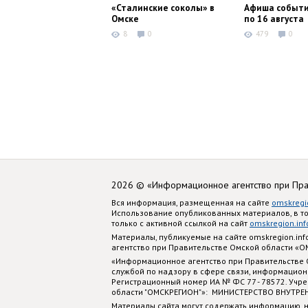
«Сталинские соколы» в
Афиша событи
Омске
по 16 августа
8
0
479
0
2026 © «Информационное агентство при Пр
Вся информация, размещенная на сайте
omskregi
Использование опубликованных материалов, в т
только с активной ссылкой на сайт
omskregion.inf
Материалы, публикуемые на сайте omskregion.i
агентство при Правительстве Омской области «
«Информационное агентство при Правительстве
службой по надзору в сфере связи, информацион
Регистрационный номер ИА № ФС 77 - 78572. Учр
области "ОМСКРЕГИОН"»: МИНИСТЕРСТВО ВНУТРЕ
Материалы сайта могут содержать информацию, н