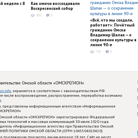
й недели с 8
Как омичи воссоздавали
Воскресенский собор
900
0
«Всё, что мы создали,
работает»: Почётный
гражданин Омска
Владимир Шалак — о
сохранении культуры в
лихие 90-е
745
0
авительстве Омской области «ОМСКРЕГИОН»
on.info
, охраняется в соответствии с законодательством РФ.
ом числе воспроизведение, распространение, переработка возможно
o
.
nfo, представлены информационным агентством «Информационное
ОМСКРЕГИОН»
 Омской области «ОМСКРЕГИОН» зарегистрировано Федеральной
ных технологий и массовых коммуникаций 30 июля 2020 года.
едитель «Информационное агентство при Правительстве Омской
ННЕЙ ПОЛИТИКИ ОМСКОЙ ОБЛАСТИ (ОГРН 1045504010420)
е подлежащую просмотру лицам младше 18 лет. Сайт не несет