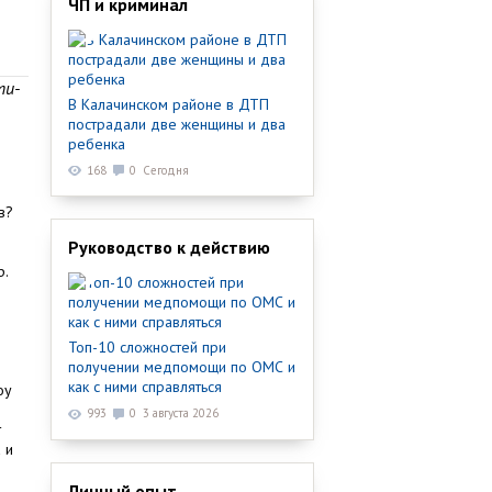
ЧП и криминал
ти-
В Калачинском районе в ДТП
пострадали две женщины и два
ребенка
168
0
Сегодня
в?
Руководство к действию
р.
Топ-10 сложностей при
получении медпомощи по ОМС и
как с ними справляться
оу
993
0
3 августа 2026
т
 и
Личный опыт