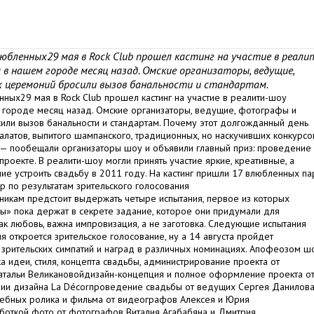
бленных29 мая в Rock Club прошел кастинг на участие в реали
в нашем городе месяц назад. Омские организаторы, ведущие,
 церемоний бросили вызов банальности и стандартам.
ных29 мая в Rock Club прошел кастинг на участие в реалити-шоу
 городе месяц назад. Омские организаторы, ведущие, фотографы и
ли вызов банальности и стандартам. Почему этот долгожданный день
латов, выпитого шампанского, традиционных, но наскучивших конкурсо
, — пообещали организаторы шоу и объявили главный приз: проведение
роекте. В реалити-шоу могли принять участие яркие, креативные, а
 устроить свадьбу в 2011 году. На кастинг пришли 17 влюбленных па
р по результатам зрительского голосования
частникам предстоит выдержать четыре испытания, первое из которых
ы» пока держат в секрете задание, которое они придумали для
ак любовь, важна импровизация, а не заготовка. Следующие испытания
я откроется зрительское голосование, ну а 14 августа пройдет
зрительских симпатий и наград в различных номинациях. Апофеозом ш
а идеи, стиля, концепта свадьбы, администрирование проекта от
атальи Великановойдизайн-концепция и полное оформление проекта о
ии дизайна La Décorпроведение свадьбы от ведущих Сергея Данилова
ебных ролика и фильма от видеографов Алексея и Юрия
боткой фото от фотографов Виталия Агабабяна и Дмитрия