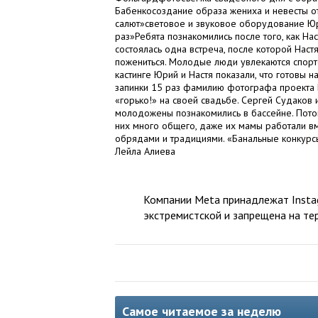
Бабенкосоздание образа жениха и невесты о
салют»световое и звуковое оборудование Юр
раз»Ребята познакомились после того, как На
состоялась одна встреча, после которой Наст
пожениться. Молодые люди увлекаются спорто
кастинге Юрий и Настя показали, что готовы н
запинки 15 раз фамилию фотографа проекта 
«горько!» на своей свадьбе. Сергей Судаков 
молодожены познакомились в бассейне. Потом 
них много общего, даже их мамы работали вме
обрядами и традициями. «Банальные конкурсы
Лейла Алиева
Компании Meta принадлежат Instag
экстремистской и запрещена на те
Самое читаемое за неделю