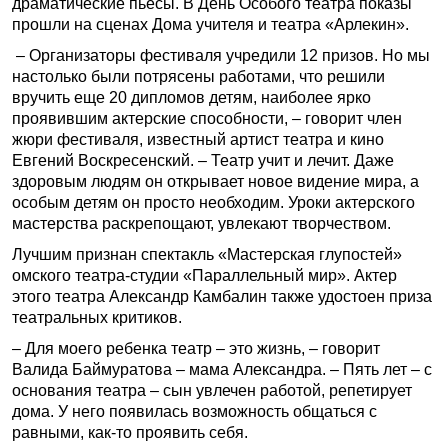
драматические пьесы. В День Особого театра показы
прошли на сценах Дома учителя и театра «Арлекин».
– Организаторы фестиваля учредили 12 призов. Но мы
настолько были потрясены работами, что решили
вручить еще 20 дипломов детям, наиболее ярко
проявившим актерские способности, – говорит член
жюри фестиваля, известный артист театра и кино
Евгений Воскресенский. – Театр учит и лечит. Даже
здоровым людям он открывает новое видение мира, а
особым детям он просто необходим. Уроки актерского
мастерства раскрепощают, увлекают творчеством.
Лучшим признан спектакль «Мастерская глупостей»
омского театра-студии «Параллельный мир». Актер
этого театра Александр Камбалин также удостоен приза
театральных критиков.
– Для моего ребенка театр – это жизнь, – говорит
Валида Баймуратова – мама Александра. – Пять лет – с
основания театра – сын увлечен работой, репетирует
дома. У него появилась возможность общаться с
равными, как-то проявить себя.