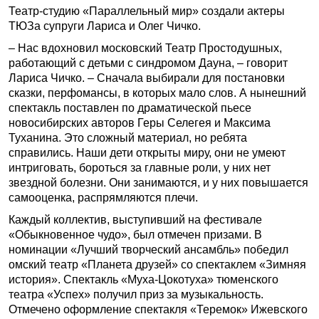
Театр-студию «Параллельный мир» создали актеры
ТЮЗа супруги Лариса и Олег Чичко.
– Нас вдохновил московский Театр Простодушных,
работающий с детьми с синдромом Дауна, – говорит
Лариса Чичко. – Сначала выбирали для постановки
сказки, перфомансы, в которых мало слов. А нынешний
спектакль поставлен по драматической пьесе
новосибирских авторов Геры Селегея и Максима
Туханина. Это сложный материал, но ребята
справились. Наши дети открыты миру, они не умеют
интриговать, бороться за главные роли, у них нет
звездной болезни. Они занимаются, и у них повышается
самооценка, распрямляются плечи.
Каждый коллектив, выступивший на фестивале
«Обыкновенное чудо», был отмечен призами. В
номинации «Лучший творческий ансамбль» победил
омский театр «Планета друзей» со спектаклем «Зимняя
история». Спектакль «Муха-Цокотуха» тюменского
театра «Успех» получил приз за музыкальность.
Отмечено оформление спектакля «Теремок» Ижевского