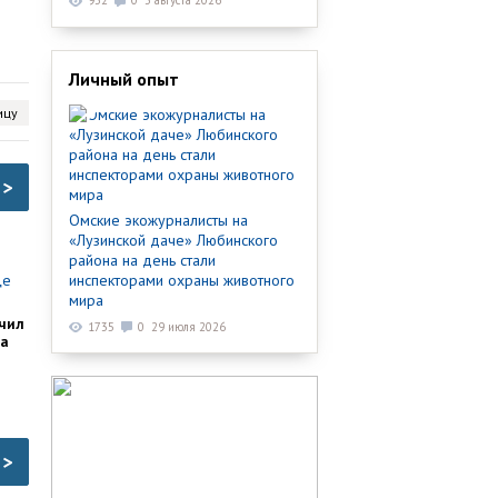
932
0
3 августа 2026
Личный опыт
ицу
>
Омские экожурналисты на
«Лузинской даче» Любинского
района на день стали
инспекторами охраны животного
мира
чил
1735
0
29 июля 2026
ка
>