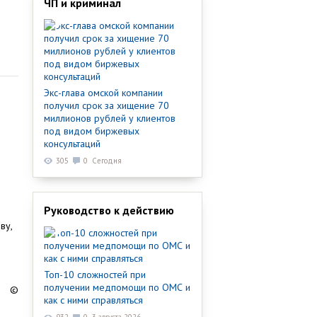
ЧП и криминал
Экс-глава омской компании
получил срок за хищение 70
миллионов рублей у клиентов
под видом биржевых
консультаций
305
0
Сегодня
Руководство к действию
ву,
Топ-10 сложностей при
получении медпомощи по ОМС и
©
как с ними справляться