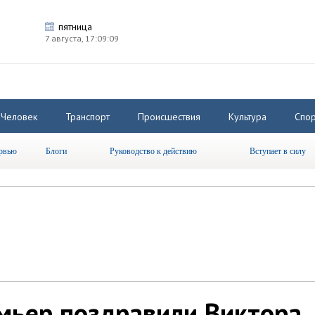
пятница
7 августа,
17:09:09
Человек
Транспорт
Происшествия
Культура
Спор
рвью
Блоги
Руководство к действию
Вступает в силу
мьер поздравили Виктора