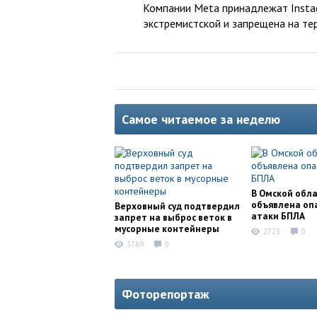
Компании Meta принадлежат Instag
экстремистской и запрещена на те
Самое читаемое за неделю
В Омской обл
объявлена оп
Верховный суд подтвердил
атаки БПЛА
запрет на выброс веток в
мусорные контейнеры
2723
0
3769
0
Фоторепортаж