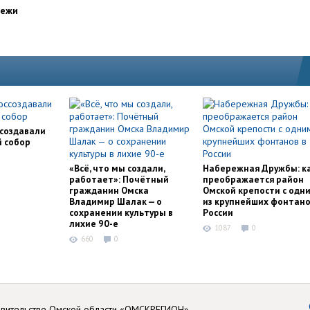
дежи
ссоздавали
й собор
«Всё, что мы создали,
Набережная Дружбы: к
работает»: Почётный
преображается район
гражданин Омска
Омской крепости с одн
Владимир Шалак — о
из крупнейших фонтано
сохранении культуры в
России
лихие 90-е
1087
0
660
0
авительстве Омской области «ОМСКРЕГИОН»