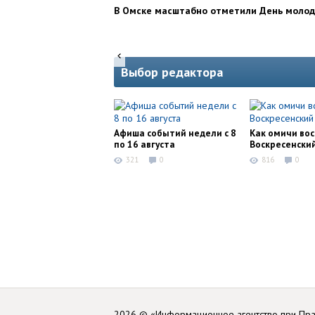
В Омске масштабно отметили День моло
Выбор редактора
Афиша событий недели с 8
Как омичи во
по 16 августа
Воскресенски
321
0
816
0
2026 © «Информационное агентство при Пр