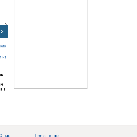
>
ак
им
в в
О нас
Пресс-центр