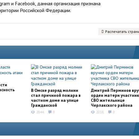
ram и Facebook, данная организация признана
рритории Российской Федерации.
Распечатать стран
асти
асность
В Омске разряд молнии
Дмитрий Перминов вру
стал причиной пожара в
орден матери участни
частном доме на улице
СВО жительнице
Гражданской
Черлакского района
2044
0
2018
0