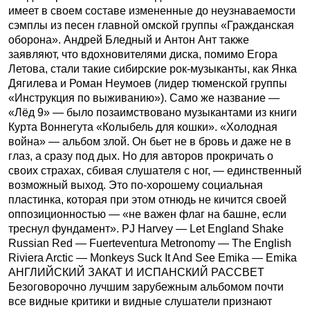
имеет в своем составе измененные до неузнаваемости
сэмплы из песен главной омской группы «Гражданская
оборона». Андрей Бледный и Антон Ант также
заявляют, что вдохновителями диска, помимо Егора
Летова, стали такие сибирские рок-музыканты, как Янка
Дягилева и Роман Неумоев (лидер тюменской группы
«Инструкция по выживанию»). Само же название —
«Лёд 9» — было позаимствовано музыкантами из книги
Курта Воннегута «Колыбель для кошки». «Холодная
война» — альбом злой. Он бьет не в бровь и даже не в
глаз, а сразу под дых. Но для авторов прокричать о
своих страхах, сбивая слушателя с ног, — единственный
возможный выход. Это по-хорошему социальная
пластинка, которая при этом отнюдь не кичится своей
оппозиционностью — «не важен флаг на башне, если
треснул фундамент». PJ Harvey — Let England Shake
Russian Red — Fuerteventura Metronomy — The English
Riviera Arctic — Monkeys Suck It And See Emika — Emika
АНГЛИЙСКИЙ ЗАКАТ И ИСПАНСКИЙ РАССВЕТ
Безоговорочно лучшим зарубежным альбомом почти
все видные критики и видные слушатели признают