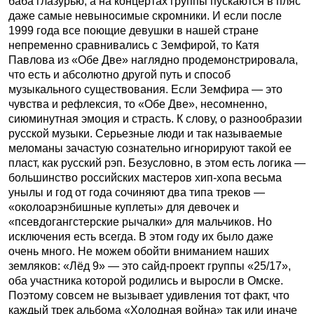
баба глазурью, а на концертах группы пускаются в пляс
даже самые невыносимые скромники. И если после
1999 года все поющие девушки в нашей стране
непременно сравнивались с Земфирой, то Катя
Павлова из «Обе Две» наглядно продемонстрировала,
что есть и абсолютно другой путь и способ
музыкального существования. Если Земфира — это
чувства и рефлексия, то «Обе Две», несомненно,
сиюминутная эмоция и страсть. К слову, о разнообразии
русской музыки. Серьезные люди и так называемые
меломаны зачастую сознательно игнорируют такой ее
пласт, как русский рэп. Безусловно, в этом есть логика —
большинство российских мастеров хип-хопа весьма
унылы и год от года сочиняют два типа треков —
«околоарэнбишные куплеты» для девочек и
«псевдогангстерские рычалки» для мальчиков. Но
исключения есть всегда. В этом году их было даже
очень много. Не можем обойти вниманием наших
земляков: «Лёд 9» — это сайд-проект группы «25/17»,
оба участника которой родились и выросли в Омске.
Поэтому совсем не вызывает удивления тот факт, что
каждый трек альбома «Холодная война» так или иначе