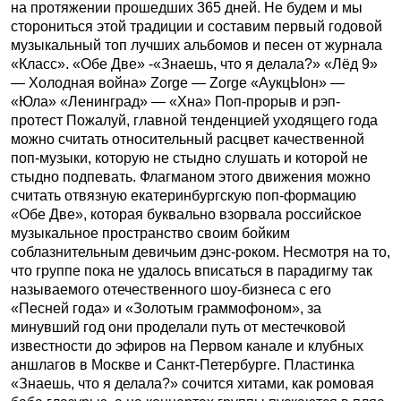
на протяжении прошедших 365 дней. Не будем и мы
сторониться этой традиции и составим первый годовой
музыкальный топ лучших альбомов и песен от журнала
«Класс». «Обе Две» -«Знаешь, что я делала?» «Лёд 9»
— Холодная война» Zorge — Zorge «АукцЫон» —
«Юла» «Ленинград» — «Хна» Поп-прорыв и рэп-
протест Пожалуй, главной тенденцией уходящего года
можно считать относительный расцвет качественной
поп-музыки, которую не стыдно слушать и которой не
стыдно подпевать. Флагманом этого движения можно
считать отвязную екатеринбургскую поп-формацию
«Обе Две», которая буквально взорвала российское
музыкальное пространство своим бойким
соблазнительным девичьим дэнс-роком. Несмотря на то,
что группе пока не удалось вписаться в парадигму так
называемого отечественного шоу-бизнеса с его
«Песней года» и «Золотым граммофоном», за
минувший год они проделали путь от местечковой
известности до эфиров на Первом канале и клубных
аншлагов в Москве и Санкт-Петербурге. Пластинка
«Знаешь, что я делала?» сочится хитами, как ромовая