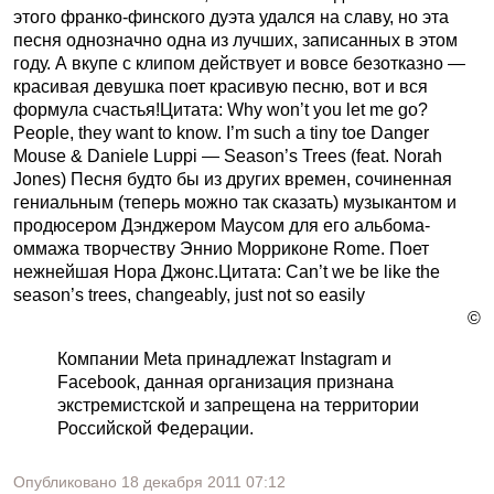
этого франко-финского дуэта удался на славу, но эта
песня однозначно одна из лучших, записанных в этом
году. А вкупе с клипом действует и вовсе безотказно —
красивая девушка поет красивую песню, вот и вся
формула счастья!Цитата: Why won’t you let me go?
People, they want to know. I’m such a tiny toe Danger
Mouse & Daniele Luppi — Season’s Trees (feat. Norah
Jones) Песня будто бы из других времен, сочиненная
гениальным (теперь можно так сказать) музыкантом и
продюсером Дэнджером Маусом для его альбома-
оммажа творчеству Эннио Морриконе Rome. Поет
нежнейшая Нора Джонс.Цитата: Can’t we be like the
season’s trees, changeably, just not so easily
©
Компании Meta принадлежат Instagram и
Facebook, данная организация признана
экстремистской и запрещена на территории
Российской Федерации.
Опубликовано
18 декабря 2011
07:12