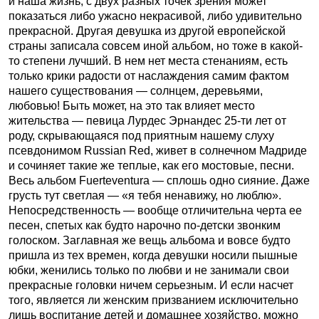
и наша жизнь, с двух разных точек зрения может
показаться либо ужасно некрасивой, либо удивительно
прекрасной. Другая девушка из другой европейской
страны записала совсем иной альбом, но тоже в какой-
то степени лучший. В нем нет места стенаниям, есть
только крики радости от наслаждения самим фактом
нашего существования — солнцем, деревьями,
любовью! Быть может, на это так влияет место
жительства — певица Лурдес Эрнандес 25-ти лет от
роду, скрывающаяся под приятным нашему слуху
псевдонимом Russian Red, живет в солнечном Мадриде
и сочиняет такие же теплые, как его мостовые, песни.
Весь альбом Fuerteventura — сплошь одно сияние. Даже
грусть тут светлая — «я тебя ненавижу, но люблю».
Непосредственность — вообще отличительна черта ее
песен, спетых как будто нарочно по-детски звонким
голоском. Заглавная же вещь альбома и вовсе будто
пришла из тех времен, когда девушки носили пышные
юбки, женились только по любви и не занимали свои
прекрасные головки ничем серьезным. И если насчет
того, является ли женским призванием исключительно
лишь воспитание детей и домашнее хозяйство, можно