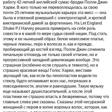
работу 42-летней английской сумас-бродки Полли Джин
Харви. В кого только ни перевоплощалась за свою
почти 20-летнюю музыкальную карьера эта мисс — она
была и отвязной рокершей с электрогитарой, и кроткой
викторианской дамой за фортепиано. На Let England
Shake PJ Harvey решила примерить на себя роль
совести и в какой-то мере судьи своей нации. Под стать
этому и ее нынешний образ: белое невесомое платье,
черные локоны, перо в волосах и, как и прежде,
пробирающий до костей взгляд. Полли Джин сочинила
печальную отповедь не только своей отчизне, но и
прогрессивной западной цивилизации вообще. Это
страшная (особенно если слушать в темноте), но и
страшно красивая вещь! Голос Харви, местами
звучащий так, как если бы пенопластом водили по
стеклу, будто оплакивает всех нас, погрязших в
повседневности, апатии и равнодушии. Такую музыку
еще называют душеспасительной, а после этой
пластинки не страшно впасть в безвременье, потому что
главные слова уже сказаны. Сказаны этой несуразной
женщиной с пером в копне вороных волос, которая, как