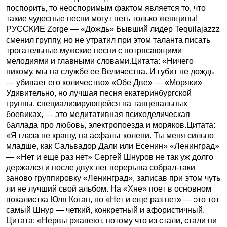
поспорить, то неоспоримым фактом является то, что
такие чудесные песни могут петь только женщины!
РУССКИЕ Zorge — «Дождь» Бывший лидер Tequilajazzz
сменил группу, но не утратил при этом таланта писать
трогательные мужские песни с потрясающими
мелодиями и главными словами.Цитата: «Ничего
никому, мы на службе ее Величества. И губит не дождь
— убивает его количество» «Обе Две» — «Моряки»
Удивительно, но лучшая песня екатеринбургской
группы, специализирующейся на танцевальных
боевиках, — это медитативная психоделическая
баллада про любовь, электропоезда и моряков.Цитата:
«Я глаза не крашу, на асфальт колени. Ты меня сильно
младше, как Сальвадор Дали или Есенин» «Ленинград»
— «Нет и еще раз нет» Сергей Шнуров не так уж долго
держался и после двух лет перерыва собрал-таки
заново группировку «Ленинград», записав при этом чуть
ли не лучший свой альбом. На «Хне» поет в основном
вокалистка Юля Коган, но «Нет и еще раз нет» — это тот
самый Шнур — четкий, конкретный и афористичный.
Цитата: «Нервы ржавеют, потому что из стали, стали ни