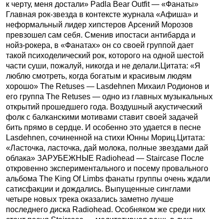
к черту, меня достали» Padla Bear Outfit — «Фанаты»
Главная рок-звезда в контексте журнала «Афиша» и
неформальный лидер хипстеров Арсений Морозов
превзошел сам себя. Сменив ипостаси антибарда и
нойз-рокера, в «Фанатах» он со своей группой дает
такой психоделический рок, которого на одной шестой
части суши, пожалуй, никогда и не делали.Цитата: «Я
люблю смотреть, когда богатым и красивым людям
хорошо» The Retuses — Lasdehnen Михаил Родионов и
его группа The Retuses — одно из главных музыкальных
открытий прошедшего года. Воздушный акустический
фолк с балканскими мотивами ставит своей задачей
бить прямо в сердце. И особенно это удается в песне
Lasdehnen, сочиненной на стихи Юнны Мориц.Цитата:
«Ласточка, ласточка, дай молока, полные звездами дай
облака» ЗАРУБЕЖНЫЕ Radiohead — Staircase После
откровенно экспериментального и посему провального
альбома The King Of Limbs фанаты группы очень ждали
сатисфакции и дождались. Выпущенные синглами
четыре новых трека оказались заметно лучше
последнего диска Radiohead. Особняком же среди них