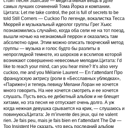
стоит песня Staircase — медитативная вещь в духе
самых лучших сочинений Тома Йорка и компании.
Цитата: Let me take control, the pot is full of secrets to be
told Still Corners — Cuckoo По легенде, вокалистка Тесса
Мюррей и музыкальный идеолог группы Грег Хьюс
познакомились случайно, когда оба сели не на тот поезд,
вышли ночью на незнакомый перрон и оказались там
абсолютно одни. Этим можно описать творческий метод
группы — музыка и голос будто бы разлиты в
непроглядной темноте, из шорохов и всхлипов которой
возникают совершенно невесомые мелодии.Цитата: I’d
like to reach your mind, can you hear mine? It’s also very
cuckoo, me and you Mélanie Laurent — En t’attendant Про
французскую актрису (роли в «Бесславных ублюдках»,
«Париже») и теперь певицу Мелани Лоран не хочется
много говорить. На нее хочется смотреть и ее хочется
слушать. Пусть весь ее дебютный альбом и не блещет
хитами, но эта песня не отпускает очень долго. А уж
когда нежная девушка срывается на крик, — слушаюсь и
повинуюсь!Цитата: Je m’invente des jeux, qui ne valent
rien. Je fais peu, mais je fais bien en t’attendant The Dø —
Too Insistent Не сказать, что весь последний альбом