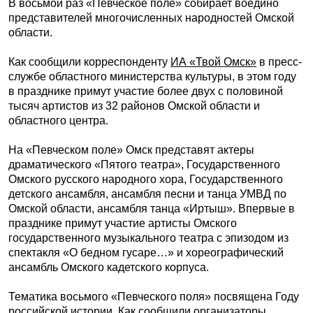
В восьмой раз «Певческое поле» собирает воедино
представителей многочисленных народностей Омской
области.
Как сообщили корреспонденту
ИА «Твой Омск»
в пресс-
службе областного министерства культуры, в этом году
в празднике примут участие более двух с половиной
тысяч артистов из 32 районов Омской области и
областного центра.
На «Певческом поле» Омск представят актеры
драматического «Пятого театра», Государственного
Омского русского народного хора, Государственного
детского ансамбля, ансамбля песни и танца УМВД по
Омской области, ансамбля танца «Иртыш». Впервые в
празднике примут участие артисты Омского
государственного музыкального театра с эпизодом из
спектакля «О бедном гусаре…» и хореографический
ансамбль Омского кадетского корпуса.
Тематика восьмого «Певческого поля» посвящена Году
российской истории. Как сообщили организаторы