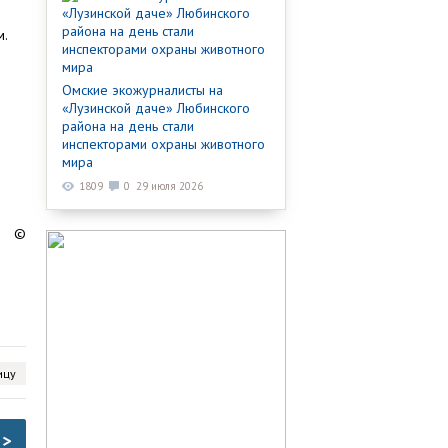
м.
Омские экожурналисты на
«Лузинской даче» Любинского
района на день стали
инспекторами охраны животного
мира
1809
0
29 июля 2026
©
ицу
>