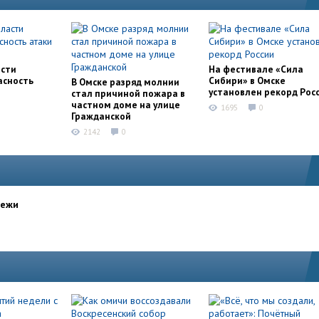
асти
На фестивале «Сила
асность
Сибири» в Омске
В Омске разряд молнии
установлен рекорд Рос
стал причиной пожара в
частном доме на улице
1695
0
Гражданской
2142
0
дежи