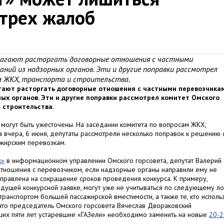
трех жалоб
лагают расторгать договорные отношения с частными
аний из надзорных органов. Эти и другие поправки рассмотрел
м ЖКХ, транспорта и строительства.
гают расторгать договорные отношения с частными перевозчика
ых органов. Эти и другие поправки рассмотрел комитет Омского
 строительства.
могут быть ужесточены. На заседании комитета по вопросам ЖКХ,
та вчера, 6 июня, депутаты рассмотрели несколько поправок к решению 
ажирским перевозкам.
к»
в информационном управлении Омского горсовета, депутат Валерий
тношения с перевозчиком, если надзорные органы направили ему не
правлена на сокращение сроков проведения конкурса. К примеру,
ущей конкурсной заявке, могут уже не учитываться по следующему ло
ранспортом большей пассажирской вместимости, а также те, кто исполь
что председатель Омского горсовета Вячеслав Двораковский
йших пяти лет устаревшие «ГАЗели» необходимо заменить на новые
20-