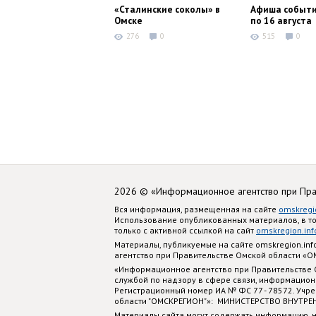
«Сталинские соколы» в
Афиша событи
Омске
по 16 августа
276
0
515
0
2026 © «Информационное агентство при Пр
Вся информация, размещенная на сайте
omskregi
Использование опубликованных материалов, в т
только с активной ссылкой на сайт
omskregion.inf
Материалы, публикуемые на сайте omskregion.i
агентство при Правительстве Омской области «
«Информационное агентство при Правительстве
службой по надзору в сфере связи, информацион
Регистрационный номер ИА № ФС 77 - 78572. Учр
области "ОМСКРЕГИОН"»: МИНИСТЕРСТВО ВНУТРЕ
Материалы сайта могут содержать информацию, н