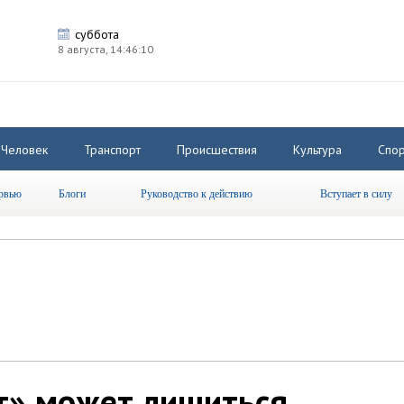
суббота
8 августа,
14:46:11
Человек
Транспорт
Происшествия
Культура
Спор
рвью
Блоги
Руководство к действию
Вступает в силу
т» может лишиться