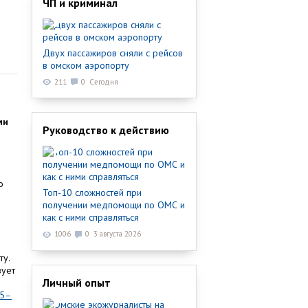
ЧП и криминал
Двух пассажиров сняли с рейсов
в омском аэропорту
211
0
Сегодня
ми
Руководство к действию
о
Топ-10 сложностей при
получении медпомощи по ОМС и
как с ними справляться
1006
0
3 августа 2026
ту.
зует
Личный опыт
25–