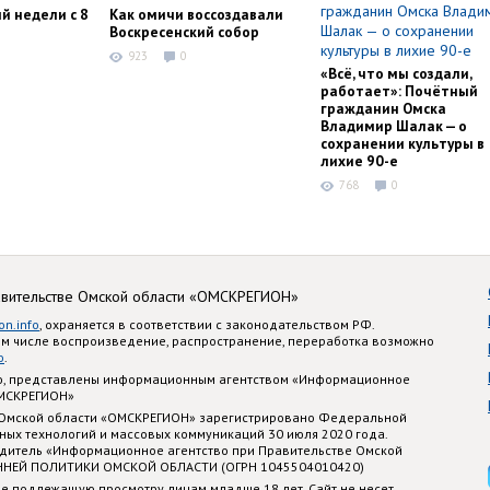
й недели с 8
Как омичи воссоздавали
Воскресенский собор
923
0
«Всё, что мы создали,
работает»: Почётный
гражданин Омска
Владимир Шалак — о
сохранении культуры в
лихие 90-е
768
0
авительстве Омской области «ОМСКРЕГИОН»
on.info
, охраняется в соответствии с законодательством РФ.
ом числе воспроизведение, распространение, переработка возможно
o
.
nfo, представлены информационным агентством «Информационное
ОМСКРЕГИОН»
 Омской области «ОМСКРЕГИОН» зарегистрировано Федеральной
ных технологий и массовых коммуникаций 30 июля 2020 года.
едитель «Информационное агентство при Правительстве Омской
ННЕЙ ПОЛИТИКИ ОМСКОЙ ОБЛАСТИ (ОГРН 1045504010420)
е подлежащую просмотру лицам младше 18 лет. Сайт не несет