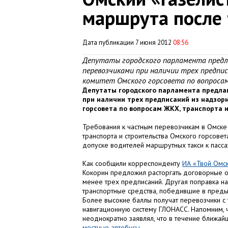
маршрута после 
Дата публикации 7 июня 2012
08:56
Депутаты городского парламента пред
перевозчиками при наличии трех предпис
комитет Омского горсовета по вопроса
Депутаты городского парламента предла
при наличии трех предписаний из надзорн
горсовета по вопросам ЖКХ, транспорта и
Требования к частным перевозчикам в Омске 
транспорта и строительства Омского горсове
допуске водителей маршрутных такси к пасс
Как сообщили корреспонденту
ИА «Твой Омс
Кокорин предложил расторгать договорные о
менее трех предписаний. Другая поправка на
транспортные средства, победившие в предыд
Более высокие баллы получат перевозчики с т
навигационную систему ГЛОНАСС. Напомним, 
неоднократно заявлял, что в течение ближа
местные автобусы
.