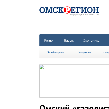
Регион
Власть
Экономика
Онлайн-прием
Репортажи
Инте
Омский «газелис