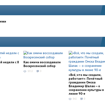
дежи
й недели с 8
Как омичи воссоздавали
Воскресенский собор
1012
0
«Всё, что мы создали,
работает»: Почётный
гражданин Омска
Владимир Шалак — о
сохранении культуры в
лихие 90-е
842
0