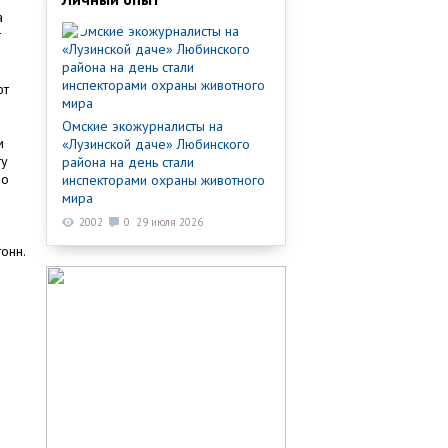
а
г
ют
Омские экожурналисты на
м
«Лузинской даче» Любинского
ту
района на день стали
ло
инспекторами охраны животного
мира
2002
0
29 июля 2026
онн.