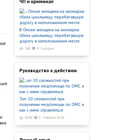
ЧП и криминал
В Омске женщина на иномарке
сбила школьницу, перебегавшую
дорогу в неположенном месте
ния
148
0
Сегодня
я
Руководство к действию
ация
х
Топ-10 сложностей при
получении медпомощи по ОМС и
как с ними справляться
ит
1066
0
3 августа 2026
вка
Личный опыт