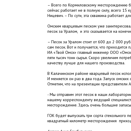
– Всего по Кормиловскому месторождению бу
сейчас работает не в полную силу, всего 15 
Ницевич. – По сути, эта скважина работает д
Омским кварцевым песком уже заинтересовал
песок за Уралом, и это сказывается на конечн
– Песок за Уралом стоит от 600 до 2 000 руб
сам песок. Вот и получается, что приходится 
ИА «Твой Омск» главный инженер ООО «Омск
пяти тысяч тонн сырья. Скоро увеличим потреб
качеству лучше для нашего производства.
В Калачинском районе кварцевый песок исполь
И меняется он раз в два года. Запуск омских
Отметим, что на презентации представители A
- Мы отправим этот песок в наши лаборатории
нашему корреспонденту ведущий специалист 
месторождение. Здесь очень большие запасы п
ГОК будет выпускать три сорта стекольного п
квадратный километр месторождения приходи