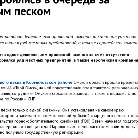
ым песком
чти вдвое дешевле, чем привозной: именно за счет отсутствия
есовался ряд местных предприятий, а также европейская компа
ти вдвое дешевле, чем привозной: именно за счет отсутствия
совался ряд местных предприятий, а также европейская компани
вого песка в Кормиловском районе
Омской области прошла презент
о ИА «Твой Омск», на ней присутствовали представители региональны
анию, сотрудники Омского стекольного завода, а также специалисты по
e по России и СНГ.
песка только с одной скважины. Она установлена на самом краю
которое и занимается промышленной добычей кварцевого песка, готов
ьства горно-обогатительного комбината (ГОК). Затем начнется подгото
 завершить до конца года. Параллельно специалисты компании должны
оно получило государственную регистрацию.