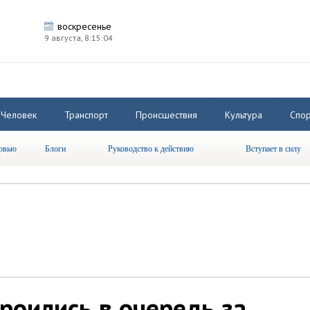
воскресенье
9 августа,
8:15:04
Человек
Транспорт
Происшествия
Культура
Спор
рвью
Блоги
Руководство к действию
Вступает в силу
роились в очередь за