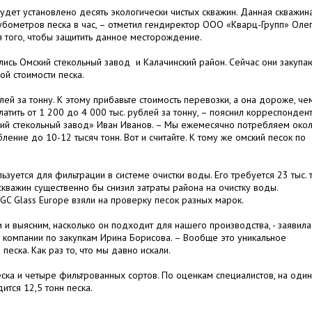
дет установлено десять экологически чистых скважин. Данная скважин
кубометров песка в час, – отметил гендиректор ООО «Кварц-Групп» Оле
ля того, чтобы защитить данное месторождение.
ись Омский стекольный завод и Калачинский район. Сейчас они закупа
ой стоимости песка.
лей за тонну. К этому прибавьте стоимость перевозки, а она дороже, че
платить от 1 200 до 4 000 тыс. рублей за тонну, – пояснил корреспонден
ий стекольный завод» Иван Иванов. – Мы ежемесячно потребляем око
ление до 10-12 тысяч тонн. Вот и считайте. К тому же омский песок по
зуется для фильтрации в системе очистки воды. Его требуется 23 тыс. т
 скважин существенно бы снизил затраты района на очистку воды.
GC Glass Europe взяли на проверку песок разных марок.
 и выясним, насколько он подходит для нашего производства, - заявила
компании по закупкам Ирина Борисова. – Вообще это уникальное
еска. Как раз то, что мы давно искали.
еска и четыре фильтрованных сортов. По оценкам специалистов, на один
тся 12,5 тонн песка.