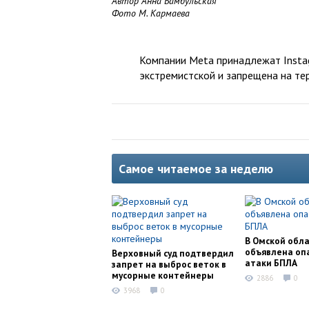
Автор Анна Бамбульская
Фото М. Кармаева
Компании Meta принадлежат Instag
экстремистской и запрещена на те
Самое читаемое за неделю
В Омской обл
объявлена оп
Верховный суд подтвердил
атаки БПЛА
запрет на выброс веток в
мусорные контейнеры
2886
0
3968
0