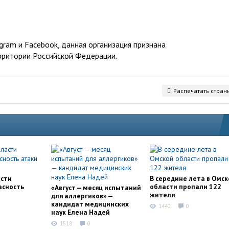
ram и Facebook, данная организация признана
рритории Российской Федерации.
Распечатать стран
асти
В середине лета в Омск
асность
области пропали 122
«Август — месяц испытаний
жителя
для аллергиков» —
кандидат медицинских
1440
0
наук Елена Надей
1518
0