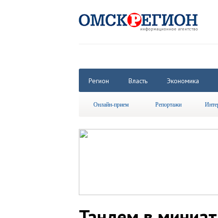
Регион
Власть
Экономика
Онлайн-прием
Репортажи
Инте
Тандем в миниа