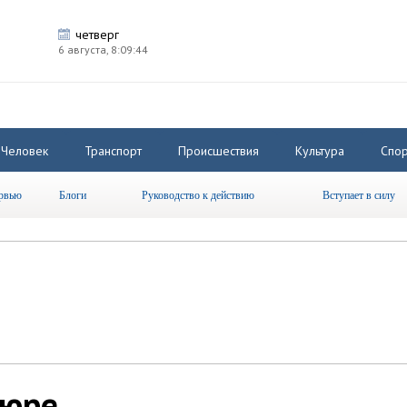
четверг
6 августа,
8:09:45
Человек
Транспорт
Происшествия
Культура
Спор
рвью
Блоги
Руководство к действию
Вступает в силу
тюре