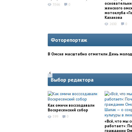
основательни
3566
0
женского омс
мотоклуба «Г
Казакова
2630
0
Фоторепортаж
В Омске масштабно отметили День моло
Выбор редактора
Как омичи воссоздавали
Воскресенский собор
599
0
«Всё, что мы с
работает»: П
гражданин Ом