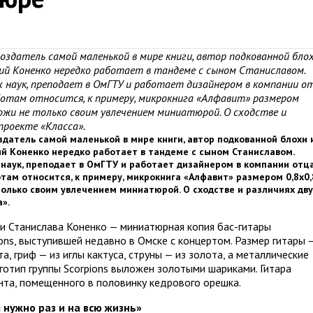
здатель самой маленькой в мире книги, автор подкованной блох
лий Коненко нередко работает в тандеме с сыном Станиславом.
 наук, преподает в ОмГТУ и работает дизайнером в компании о
ботам относится, к примеру, микрокнига «Алфавит» размером
охожи не только своим увлечением миниатюрой. О сходстве и
проекте «Класса».
датель самой маленькой в мире книги, автор подкованной блохи 
ий Коненко нередко работает в тандеме с сыном Станиславом.
наук, преподает в ОмГТУ и работает дизайнером в компании отц
там относится, к примеру, микрокнига «Алфавит» размером 0,8х0,
 только своим увлечением миниатюрой. О сходстве и различиях дву
».
и Станислава Коненко — миниатюрная копия бас-гитары
ons, выступившей недавно в Омске с концертом. Размер гитары 
а, гриф — из иглы кактуса, струны — из золота, а металлические
оготип группы Scorpions выложен золотыми шариками. Гитара
нта, помещенного в половинку кедрового орешка.
 нужно раз и на всю жизнь»