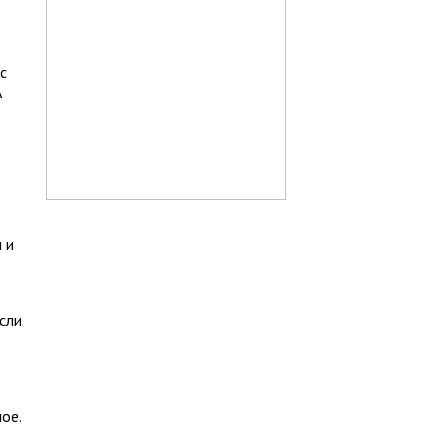
с
А
 и
сли
ое.