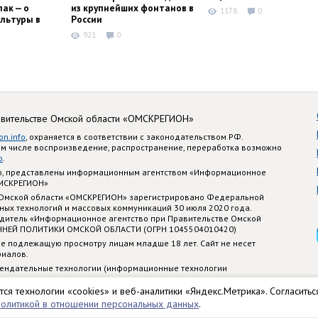
ак — о
из крупнейших фонтанов в
1178
0
льтуры в
России
921
0
авительстве Омской области «ОМСКРЕГИОН»
on.info
, охраняется в соответствии с законодательством РФ.
ом числе воспроизведение, распространение, переработка возможно
o
.
nfo, представлены информационным агентством «Информационное
ОМСКРЕГИОН»
 Омской области «ОМСКРЕГИОН» зарегистрировано Федеральной
ных технологий и массовых коммуникаций 30 июля 2020 года.
едитель «Информационное агентство при Правительстве Омской
ННЕЙ ПОЛИТИКИ ОМСКОЙ ОБЛАСТИ (ОГРН 1045504010420)
е подлежащую просмотру лицам младше 18 лет. Сайт не несет
риалов.
ендательные технологии (информационные технологии
стематизации и анализа сведений, относящихся к предпочтениям
 территории Российской Федерации)
тся технологии «cookies» и веб-аналитики «Яндекс.Метрика». Согласитьс
политикой в отношении персональных данных
.