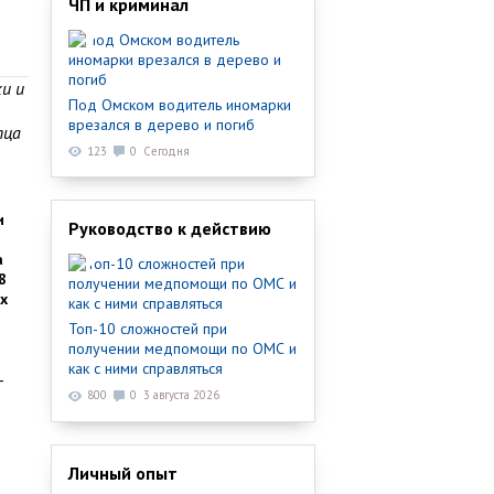
ЧП и криминал
и и
Под Омском водитель иномарки
врезался в дерево и погиб
тца
123
0
Сегодня
и
Руководство к действию
а
8
х
Топ-10 сложностей при
получении медпомощи по ОМС и
как с ними справляться
—
800
0
3 августа 2026
Личный опыт