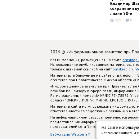
Владимир Шал
сохранении ку
лихие 90-е
459
0
2026 © «Информационное агентство при Пр
Вся информация, размещенная на сайте
omskregi
Использование опубликованных материалов, в т
только с активной ссылкой на сайт
omskregion.inf
Материалы, публикуемые на сайте omskregion.i
агентство при Правительстве Омской области «
«Информационное агентство при Правительстве
службой по надзору в сфере связи, информацион
Регистрационный номер ИА № ФС 77 - 78572. Учр
области "ОМСКРЕГИОН"»: МИНИСТЕРСТВО ВНУТРЕ
Материалы сайта могут содержать информацию, н
ответственности за содержание рекламных мате
На информационном ресурсе применяются реком
предоставления информации на основе сбора, си
пользователей сети "Интернет", находящихся на
На сайте использую
использованием и
Веб-студия "Welcome!"