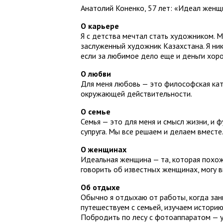
Анатолий Коненко, 57 лет: «Идеал жен
О карьере
Я с детства мечтал стать художником. 
заслуженный художник Казахстана. Я ник
если за любимое дело еще и деньги хор
О любви
Для меня любовь — это философская кате
окружающей действительности.
О семье
Семья — это для меня и смысл жизни, и ф
супруга. Мы все решаем и делаем вместе
О женщинах
Идеальная женщина — та, которая похож
говорить об известных женщинах, могу 
Об отдыхе
Обычно я отдыхаю от работы, когда зан
путешествуем с семьей, изучаем историю
Побродить по лесу с фотоаппаратом — у