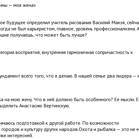
щины — моя жена»
Мое будущее определил учитель рисования Василий Манзя, сейча
огда не был карьеристом, главное, уровень профессионализма. 
ошие получаешь, что может быть лучше?
гория восприятия, внутренняя гармоничная сопричастность к
ундамент всего того, что я делаю. В нашей семье два лидера — я
.
а на мою жену. Что в ней должно быть особенного? Ее мысли. Е
выделить Анастасию Вертинскую.
имаюсь подготовкой к другой работе. По возможности
 городов и культуру других народов.Охота и рыбалка — это не м
же интересней.