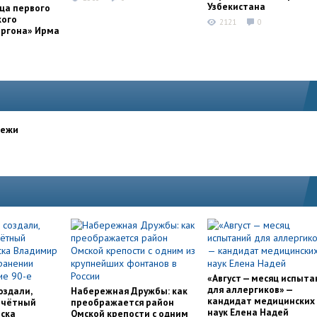
Узбекистана
ца первого
кого
2121
0
оргона» Ирма
дежи
«Август — месяц испыта
для аллергиков» —
оздали,
Набережная Дружбы: как
кандидат медицинских
очётный
преображается район
наук Елена Надей
ска
Омской крепости с одним