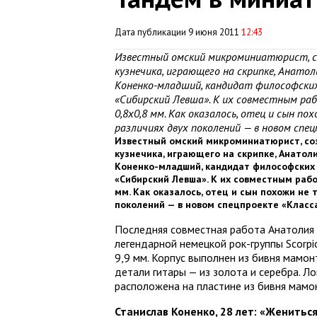
Дата публикации 9 июня 2011
12:43
Известный омский микроминиатюрист, со
кузнечика, играющего на скрипке, Анато
Коненко-младший, кандидат философских
«Сибирский Левша». К их совместным ра
0,8х0,8 мм. Как оказалось, отец и сын п
различиях двух поколений — в новом спец
Известный омский микроминиатюрист, соз
кузнечика, играющего на скрипке, Анатол
Коненко-младший, кандидат философских 
«Сибирский Левша». К их совместным рабо
мм. Как оказалось, отец и сын похожи не
поколений — в новом спецпроекте «Класса
Последняя совместная работа Анатолия 
легендарной немецкой рок-группы Scorpi
9,9 мм. Корпус выполнен из бивня мамонт
детали гитары — из золота и серебра. Л
расположена на пластине из бивня мамо
Станислав Коненко, 28 лет: «Жениться