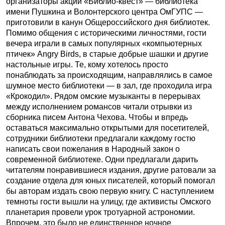
организаторы акции «Библио-квест» — библиотека
имени Пушкина и Волонтерского центра ОмГУПС —
приготовили в канун Общероссийского дня библиотек.
Помимо общения с историческими личностями, гости
вечера играли в самых популярных «компьютерных
птичек» Angry Birds, в старые добрые шашки и другие
настольные игры. Те, кому хотелось просто
понаблюдать за происходящим, направлялись в самое
шумное место библиотеки — в зал, где проходила игра
«Крокодил». Рядом омские музыканты в перерывах
между исполнением романсов читали отрывки из
сборника писем Антона Чехова. Чтобы и впредь
оставаться максимально открытыми для посетителей,
сотрудники библиотеки предлагали каждому гостю
написать свои пожелания в Народный закон о
современной библиотеке. Одни предлагали дарить
читателям понравившиеся издания, другие ратовали за
создание отдела для юных писателей, который помогал
бы авторам издать свою первую книгу. С наступлением
темноты гости вышли на улицу, где активисты Омского
планетария провели урок тротуарной астрономии.
Впрочем, это было не единственное ночное