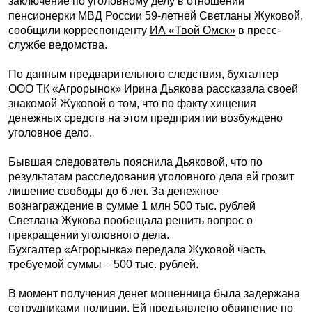
заключение по уголовному делу в отношении
пенсионерки МВД России 59-летней Светланы Жуковой,
сообщили корреспонденту
ИА «Твой Омск»
в пресс-
службе ведомства.
По данным предварительного следствия, бухгалтер
ООО ТК «Агрорынок» Ирина Дьякова рассказала своей
знакомой Жуковой о том, что по факту хищения
денежных средств на этом предприятии возбуждено
уголовное дело.
Бывшая следователь пояснила Дьяковой, что по
результатам расследования уголовного дела ей грозит
лишение свободы до 6 лет. За денежное
вознаграждение в сумме 1 млн 500 тыс. рублей
Светлана Жукова пообещала решить вопрос о
прекращении уголовного дела.
Бухгалтер «Агрорынка» передала Жуковой часть
требуемой суммы – 500 тыс. рублей.
В момент получения денег мошенница была задержана
сотрудниками полиции. Ей предъявлено обвинение по