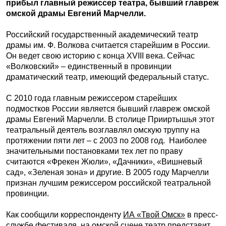
прибыл главный режиссер театра, бывший главреж
омской драмы Евгений Марчелли.
Российский государственный академический театр
драмы им. Ф. Волкова считается старейшим в России.
Он ведет свою историю с конца XVIII века. Сейчас
«Волковский» – единственный в провинции
драматический театр, имеющий федеральный статус.
С 2010 года главным режиссером старейших
подмостков России является бывший главреж омской
драмы Евгений Марчелли. В столице Прииртышья этот
театральный деятель возглавлял омскую труппу на
протяжении пяти лет – с 2003 по 2008 год. Наиболее
значительными постановками тех лет по праву
считаются «Фрекен Жюли», «Дачники», «Вишневый
сад», «Зеленая зона» и другие. В 2005 году Марчелли
признан лучшим режиссером российской театральной
провинции.
Как сообщили корреспонденту
ИА «Твой Омск»
в пресс-
службе фестиваля, на омской сцене театр представит