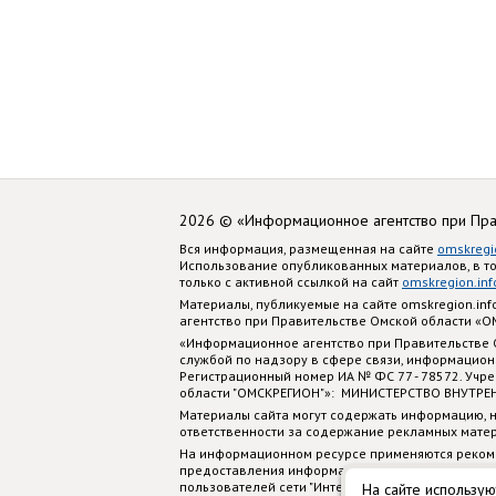
2026 © «Информационное агентство при Пр
Вся информация, размещенная на сайте
omskregi
Использование опубликованных материалов, в т
только с активной ссылкой на сайт
omskregion.inf
Материалы, публикуемые на сайте omskregion.i
агентство при Правительстве Омской области «
«Информационное агентство при Правительстве
службой по надзору в сфере связи, информацион
Регистрационный номер ИА № ФС 77 - 78572. Учр
области "ОМСКРЕГИОН"»: МИНИСТЕРСТВО ВНУТРЕ
Материалы сайта могут содержать информацию, н
ответственности за содержание рекламных мате
На информационном ресурсе применяются реком
предоставления информации на основе сбора, си
пользователей сети "Интернет", находящихся на
На сайте использую