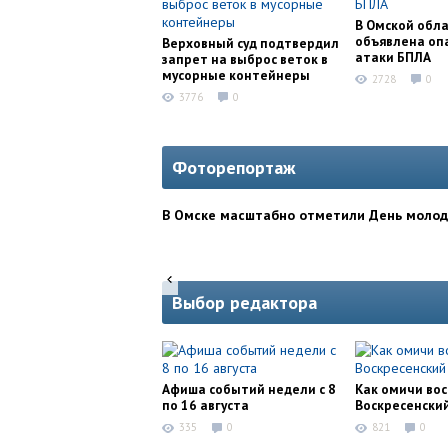
В Омской обл
объявлена оп
Верховный суд подтвердил
атаки БПЛА
запрет на выброс веток в
мусорные контейнеры
2728
0
3776
0
Фоторепортаж
В Омске масштабно отметили День моло
Выбор редактора
Афиша событий недели с 8
Как омичи во
по 16 августа
Воскресенски
335
0
821
0