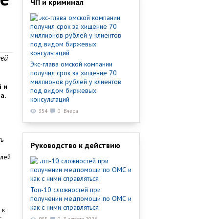
ЧП и криминал
тей
Экс-глава омской компании
получил срок за хищение 70
миллионов рублей у клиентов
й и
под видом биржевых
а.
консультаций
354
0
Вчера
ть
Руководство к действию
блей
.
Топ-10 сложностей при
получении медпомощи по ОМС и
как с ними справляться
 к
с-