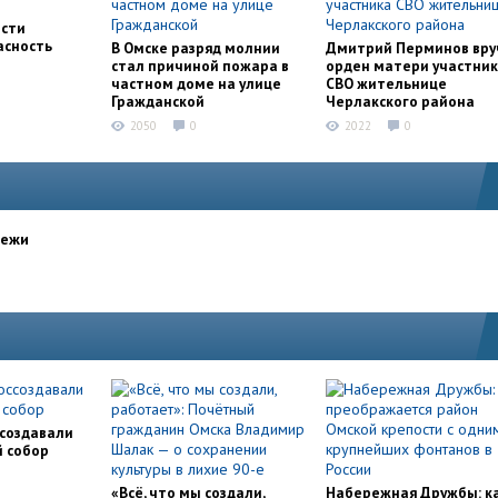
асти
асность
В Омске разряд молнии
Дмитрий Перминов вру
стал причиной пожара в
орден матери участни
частном доме на улице
СВО жительнице
Гражданской
Черлакского района
2050
0
2022
0
дежи
ссоздавали
й собор
«Всё, что мы создали,
Набережная Дружбы: к