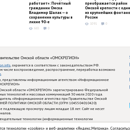
работает»: Почётный
преображается район
гражданин Омска
Омской крепости с одн
Владимир Шалак — о
из крупнейших фонтано
сохранении культуры в
России
лихие 90-е
1091
0
665
0
авительстве Омской области «ОМСКРЕГИОН»
on.info
, охраняется в соответствии с законодательством РФ.
ом числе воспроизведение, распространение, переработка возможно
o
.
nfo, представлены информационным агентством «Информационное
ОМСКРЕГИОН»
 Омской области «ОМСКРЕГИОН» зарегистрировано Федеральной
ных технологий и массовых коммуникаций 30 июля 2020 года.
едитель «Информационное агентство при Правительстве Омской
ННЕЙ ПОЛИТИКИ ОМСКОЙ ОБЛАСТИ (ОГРН 1045504010420)
е подлежащую просмотру лицам младше 18 лет. Сайт не несет
риалов.
ендательные технологии (информационные технологии
стематизации и анализа сведений, относящихся к предпочтениям
 территории Российской Федерации)
тся технологии «cookies» и веб-аналитики «Яндекс.Метрика». Согласитьс