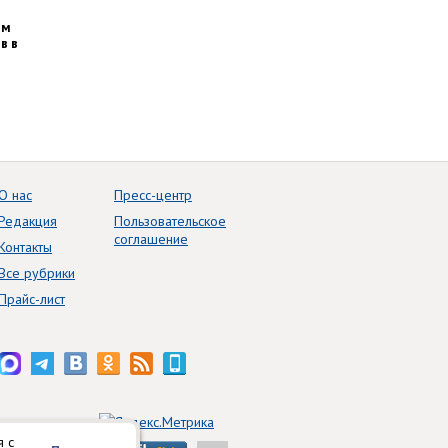
им
в в
О нас
Пресс-центр
Редакция
Пользовательское
соглашение
Контакты
Все рубрики
Прайс-лист
я с