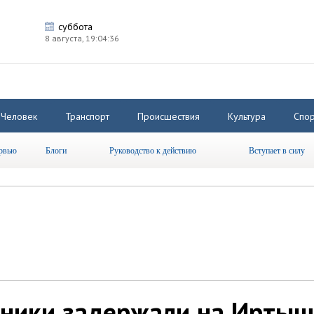
суббота
8 августа,
19:04:36
Человек
Транспорт
Происшествия
Культура
Спор
рвью
Блоги
Руководство к действию
Вступает в силу
чники задержали на Иртыш