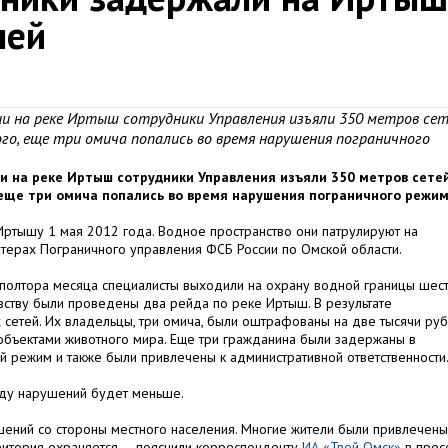
лей
ии на реке Иртыш сотрудники Управления изъяли 350 метров се
го, еще три омича попались во время нарушения пограничного
и на реке Иртыш сотрудники Управления изъяли 350 метров сете
 еще три омича попались во время нарушения пограничного режим
Иртышу 1 мая 2012 года. Водное пространство они патрулируют на
терах Пограничного управления ФСБ России по Омской области.
 полтора месяца специалисты выходили на охрану водной границы шес
вству были проведены два рейда по реке Иртыш. В результате
 сетей. Их владельцы, три омича, были оштрафованы на две тысячи ру
объектами животного мира. Еще три гражданина были задержаны в
 режим и также были привлечены к административной ответственности
году нарушений будет меньше.
ний со стороны местного населения. Многие жители были привлечены
рритория охраняется, – пояснили корреспонденту
ИА «Твой Омск»
в прес