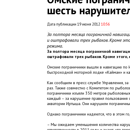
шесть нарушите
Дата публикации 19 июня 2012
10:56
За полтора месяца пограничной навигац
и оштрафовали трех рыбаков. Кроме это
режима.
За полтора месяца пограничной навигаци
оштрафовали трех рыбаков. Кроме этого,
Омские пограничники вышли в навигацию по 
быстроходной моторной лодке «Кайман» и ка
Как сообщили в пресс-службе Управления, за
раз. Также совместно с Комитетом по рыболо
пограничники изъяли 350 метров рыболовных
каждый – за нарушение правил пользования 
акватории Иртыша. Они нарушили пограничный
Однако пограничники надеются, что в этом 
– Мы ожидаем уменьшения количества наруше
ответственности в 2011 году и знают, что те