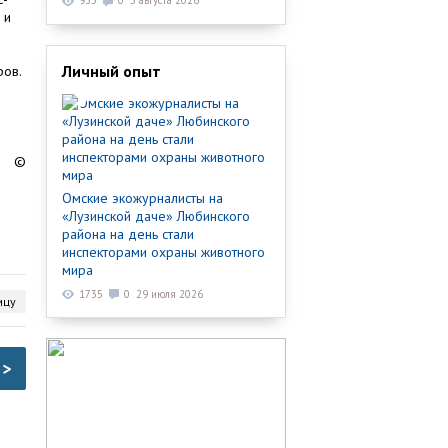
935
0
3 августа 2026
 и
Личный опыт
ров.
©
Омские экожурналисты на
«Лузинской даче» Любинского
района на день стали
инспекторами охраны животного
мира
1735
0
29 июля 2026
ицу
>