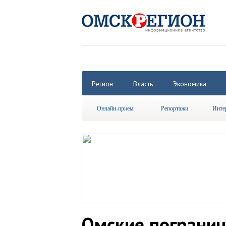
Регион
Власть
Экономика
Онлайн-прием
Репортажи
Инте
Омские пограни