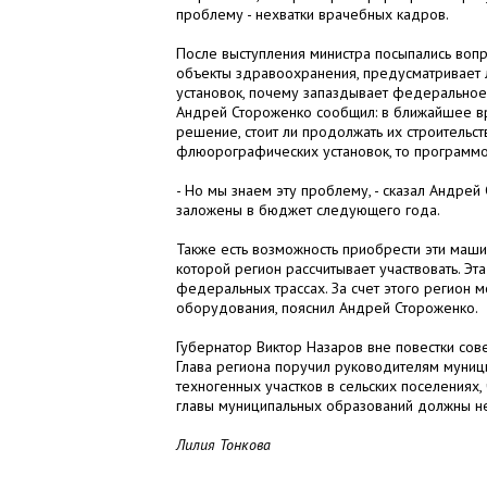
проблему - нехватки врачебных кадров.
После выступления министра посыпались вопро
объекты здравоохранения, предусматривает
установок, почему запаздывает федеральное
Андрей Стороженко сообщил: в ближайшее в
решение, стоит ли продолжать их строительс
флюорографических установок, то программо
- Но мы знаем эту проблему, - сказал Андрей
заложены в бюджет следующего года.
Также есть возможность приобрести эти маш
которой регион рассчитывает участвовать. Э
федеральных трассах. За счет этого регион 
оборудования, пояснил Андрей Стороженко.
Губернатор Виктор Назаров вне повестки сов
Глава региона поручил руководителям муниц
техногенных участков в сельских поселениях,
главы муниципальных образований должны нес
Лилия Тонкова