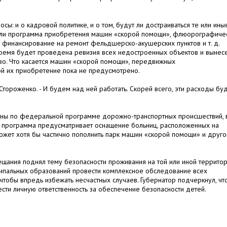
сы: и о кадровой политике, и о том, будут ли достраиваться те или ины
 ли программа приобретения машин «скорой помощи», флюорографиче
 финансирование на ремонт фельдшерско-акушерских пунктов и т. д.
ремя будет проведена ревизия всех недостроенных объектов и вынес
тво. Что касается машин «скорой помощи», передвижных
й их приобретение пока не предусмотрено.
 Стороженко. - И будем над ней работать. Скорей всего, эти расходы бу
ины по федеральной программе дорожно-транспортных происшествий, 
та программа предусматривает оснащение больниц, расположенных на
может хотя бы частично пополнить парк машин «скорой помощи» и друго
ещания поднял тему безопасности проживания на той или иной территор
ипальных образований провести комплексное обследование всех
 чтобы впредь избежать несчастных случаев. Губернатор подчеркнул, чт
ти личную ответственность за обеспечение безопасности детей.