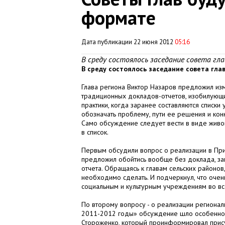
формате
Дата публикации 22 июня 2012
05:16
В среду состоялось заседание совета гл
В среду состоялось заседание совета гл
Глава региона Виктор Назаров предложил изм
традиционных докладов-отчетов, изобилующих
практики, когда заранее составляются списк
обозначать проблему, пути ее решения и ко
Само обсуждение следует вести в виде живого 
в список.
Первым обсудили вопрос о реализации в Пр
предложил обойтись вообще без доклада, заме
отчета. Обращаясь к главам сельских районов
необходимо сделать. И подчеркнул, что оче
социальным и культурным учреждениям во вс
По второму вопросу - о реализации региона
2011-2012 годы» обсуждение шло особенно а
Стороженко, который проинформировал прису