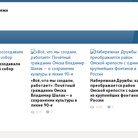
дежи
ссоздавали
й собор
«Всё, что мы создали,
Набережная Дружбы: к
работает»: Почётный
преображается район
гражданин Омска
Омской крепости с одн
Владимир Шалак — о
из крупнейших фонтано
сохранении культуры в
России
лихие 90-е
1062
0
634
0