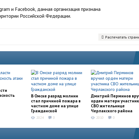
ram и Facebook, данная организация признана
рритории Российской Федерации.
Распечатать стран
асти
асность
В Омске разряд молнии
Дмитрий Перминов вру
стал причиной пожара в
орден матери участни
частном доме на улице
СВО жительнице
Гражданской
Черлакского района
2024
0
2010
0