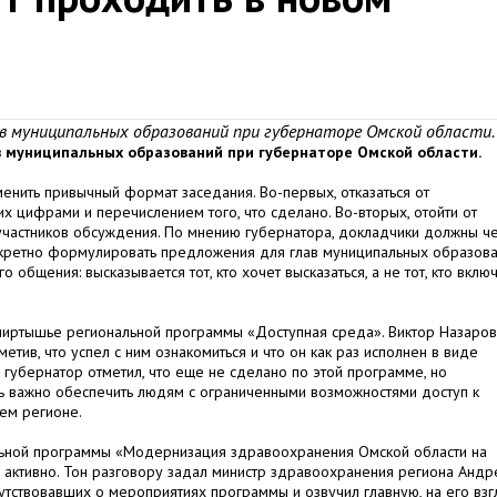
ав муниципальных образований при губернаторе Омской области.
ав муниципальных образований при губернаторе Омской области.
енить привычный формат заседания. Во-первых, отказаться от
 цифрами и перечислением того, что сделано. Во-вторых, отойти от
и участников обсуждения. По мнению губернатора, докладчики должны ч
нкретно формулировать предложения для глав муниципальных образова
общения: высказывается тот, кто хочет высказаться, а не тот, кто вклю
ииртышье региональной программы «Доступная среда». Виктор Назаров
тив, что успел с ним ознакомиться и что он как раз исполнен в виде
, губернатор отметил, что еще не сделано по этой программе, но
нь важно обеспечить людям с ограниченными возможностями доступ к
ем регионе.
льной программы «Модернизация здравоохранения Омской области на
ктивно. Тон разговору задал министр здравоохранения региона Андр
тствовавших о мероприятиях программы и озвучил главную, на его взг