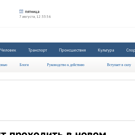
пятница
7 августа,
12:33:56
Человек
Транспорт
Происшествия
Культура
Спор
рвью
Блоги
Руководство к действию
Вступает в силу
ут проходить в новом