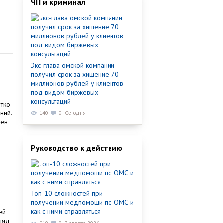
ЧП и криминал
Экс-глава омской компании
получил срок за хищение 70
миллионов рублей у клиентов
под видом биржевых
консультаций
етко
ний.
140
0
Сегодня
чен
Руководство к действию
Топ-10 сложностей при
получении медпомощи по ОМС и
как с ними справляться
ей
ляд,