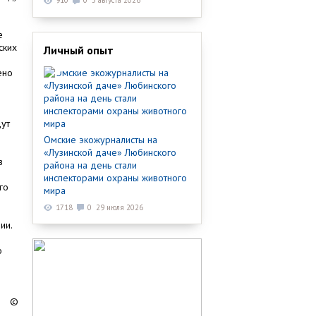
910
0
3 августа 2026
е
ских
Личный опыт
ено
дут
Омские экожурналисты на
«Лузинской даче» Любинского
в
района на день стали
инспекторами охраны животного
го
мира
1718
0
29 июля 2026
ии.
о
©