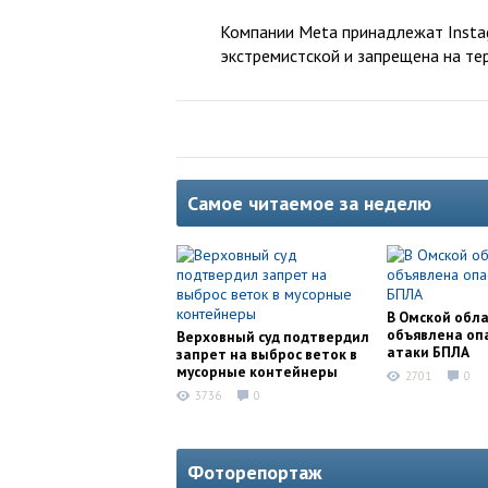
Компании Meta принадлежат Instag
экстремистской и запрещена на те
Самое читаемое за неделю
В Омской обл
объявлена оп
Верховный суд подтвердил
атаки БПЛА
запрет на выброс веток в
мусорные контейнеры
2701
0
3736
0
Фоторепортаж