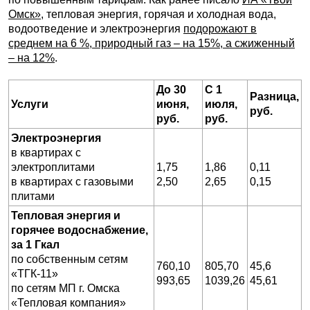
Омск»
, тепловая энергия, горячая и холодная вода,
водоотведение и электроэнергия
подорожают в
среднем на 6 %, природный газ – на 15%, а сжиженный
– на 12%
.
До 30
С 1
Разница,
Услуги
июня,
июля,
руб.
руб.
руб.
Электроэнергия
в квартирах с
электроплитами
1,75
1,86
0,11
в квартирах с газовыми
2,50
2,65
0,15
плитами
Тепловая энергия и
горячее водоснабжение,
за 1 Гкал
по собственным сетям
760,10
805,70
45,6
«ТГК-11»
993,65
1039,26
45,61
по сетям МП г. Омска
«Тепловая компания»